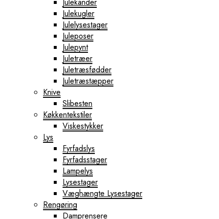
Julekander
Julekugler
Julelysestager
Juleposer
Julepynt
Juletræer
Juletræsfødder
Juletræstæpper
Knive
Slibesten
Køkkentekstiler
Viskestykker
Lys
Fyrfadslys
Fyrfadsstager
Lampelys
Lysestager
Væghængte Lysestager
Rengøring
Damprensere