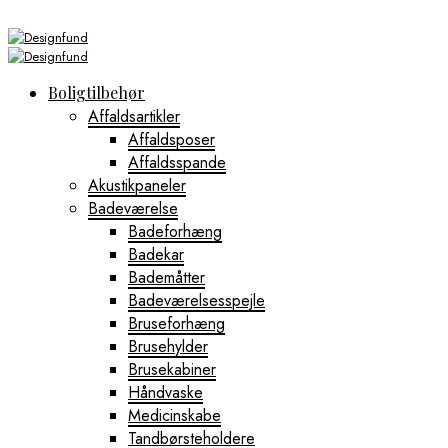
Boligtilbehør
Affaldsartikler
Affaldsposer
Affaldsspande
Akustikpaneler
Badeværelse
Badeforhæng
Badekar
Bademåtter
Badeværelsesspejle
Bruseforhæng
Brusehylder
Brusekabiner
Håndvaske
Medicinskabe
Tandbørsteholdere