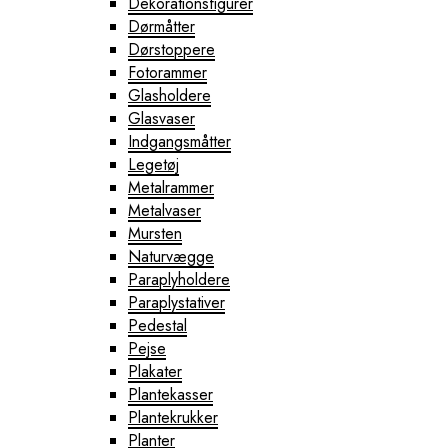
Dekorationsfigurer
Dørmåtter
Dørstoppere
Fotorammer
Glasholdere
Glasvaser
Indgangsmåtter
Legetøj
Metalrammer
Metalvaser
Mursten
Naturvægge
Paraplyholdere
Paraplystativer
Pedestal
Pejse
Plakater
Plantekasser
Plantekrukker
Planter