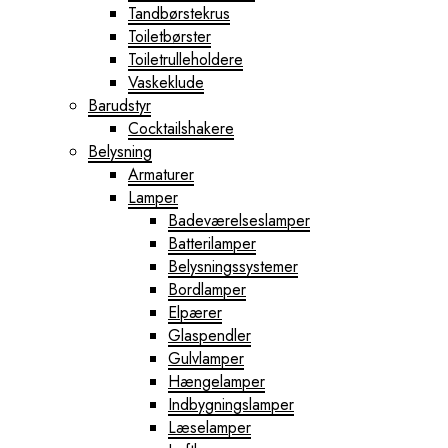
Tandbørstekrus
Toiletbørster
Toiletrulleholdere
Vaskeklude
Barudstyr
Cocktailshakere
Belysning
Armaturer
Lamper
Badeværelseslamper
Batterilamper
Belysningssystemer
Bordlamper
Elpærer
Glaspendler
Gulvlamper
Hængelamper
Indbygningslamper
Læselamper