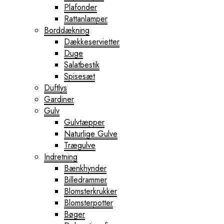
Plafonder
Rattanlamper
Borddækning
Dækkeservietter
Duge
Salatbestik
Spisesæt
Duftlys
Gardiner
Gulv
Gulvtæpper
Naturlige Gulve
Trægulve
Indretning
Bænkhynder
Billedrammer
Blomsterkrukker
Blomsterpotter
Bøger