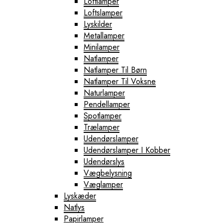
Loftlamper
Loftslamper
Lyskilder
Metallamper
Minilamper
Natlamper
Natlamper Til Børn
Natlamper Til Voksne
Naturlamper
Pendellamper
Spotlamper
Trælamper
Udendørslamper
Udendørslamper I Kobber
Udendørslys
Vægbelysning
Væglamper
Lyskæder
Natlys
Papirlamper