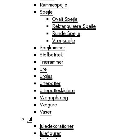
Rammespejle
Spejle
Ovalt Spejle
Rektangulære Spejle
Runde Spejle
Vægspejle
Spejlrammer
Stofbetræk
Trærammer
Ure
Urglas
Urtepotter
Urtepotteskjulere
Vægophæng
Vægure
Vaser
Jul
Juledekorationer
Julefigurer