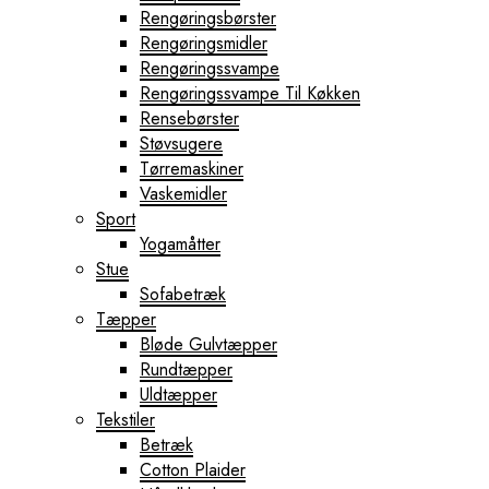
Rengøringsbørster
Rengøringsmidler
Rengøringssvampe
Rengøringssvampe Til Køkken
Rensebørster
Støvsugere
Tørremaskiner
Vaskemidler
Sport
Yogamåtter
Stue
Sofabetræk
Tæpper
Bløde Gulvtæpper
Rundtæpper
Uldtæpper
Tekstiler
Betræk
Cotton Plaider