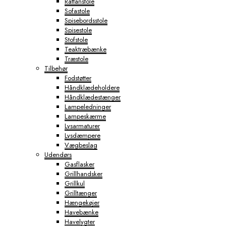
Rattanstole
Sofastole
Spisebordsstole
Spisestole
Stofstole
Teaktræbænke
Træstole
Tilbehør
Fodstøtter
Håndklædeholdere
Håndklædestænger
Lampeledninger
Lampeskærme
Lysarmaturer
Lysdæmpere
Vægbeslag
Udendørs
Gasflasker
Grillhandsker
Grillkul
Grilltænger
Hængekøjer
Havebænke
Havelygter