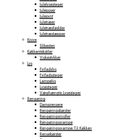
Julelysestager
Juleposer
Julepynt
Juletræer
Juletræsfødder
Juletræstæpper
Knive
Slibesten
Køkkentekstiler
Viskestykker
Lys
Fyrfadslys
Fyrfadsstager
Lampelys
Lysestager
Væghængte Lysestager
Rengøring
Damprensere
Rengøringsbørster
Rengøringsmidler
Rengøringssvampe
Rengøringssvampe Til Køkken
Rensebørster