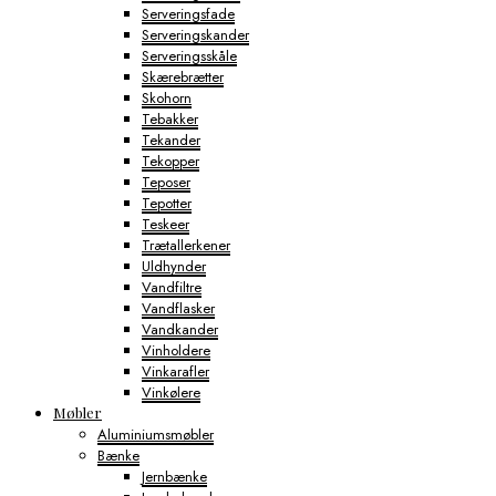
Serveringsfade
Serveringskander
Serveringsskåle
Skærebrætter
Skohorn
Tebakker
Tekander
Tekopper
Teposer
Tepotter
Teskeer
Trætallerkener
Uldhynder
Vandfiltre
Vandflasker
Vandkander
Vinholdere
Vinkarafler
Vinkølere
Møbler
Aluminiumsmøbler
Bænke
Jernbænke