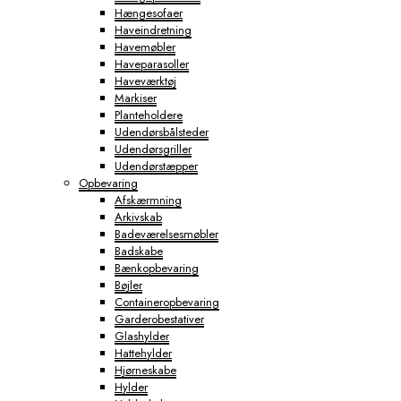
Hængesofaer
Haveindretning
Havemøbler
Haveparasoller
Haveværktøj
Markiser
Planteholdere
Udendørsbålsteder
Udendørsgriller
Udendørstæpper
Opbevaring
Afskærmning
Arkivskab
Badeværelsesmøbler
Badskabe
Bænkopbevaring
Bøjler
Containeropbevaring
Garderobestativer
Glashylder
Hattehylder
Hjørneskabe
Hylder