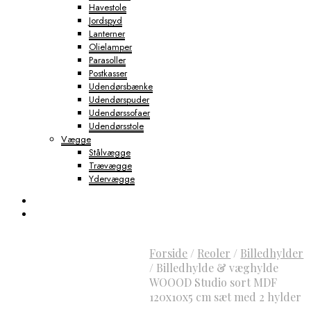
Havestole
Jordspyd
Lanterner
Olielamper
Parasoller
Postkasser
Udendørsbænke
Udendørspuder
Udendørssofaer
Udendørsstole
Vægge
Stålvægge
Trævægge
Ydervægge
Forside
/
Reoler
/
Billedhylder
/
Billedhylde & væghylde
WOOOD Studio sort MDF
120x10x5 cm sæt med 2 hylder