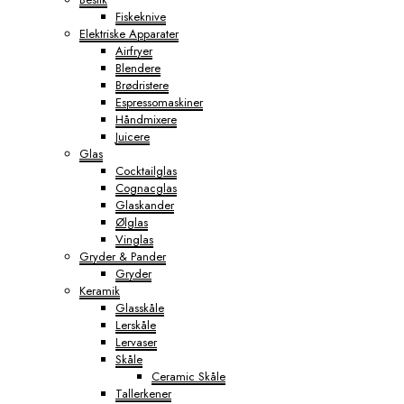
Fiskeknive
Elektriske Apparater
Airfryer
Blendere
Brødristere
Espressomaskiner
Håndmixere
Juicere
Glas
Cocktailglas
Cognacglas
Glaskander
Ølglas
Vinglas
Gryder & Pander
Gryder
Keramik
Glasskåle
Lerskåle
Lervaser
Skåle
Ceramic Skåle
Tallerkener