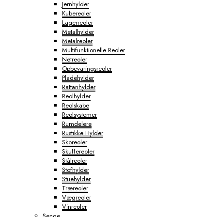
Jernhylder
Kubereoler
Lagerreoler
Metalhylder
Metalreoler
Multifunktionelle Reoler
Netreoler
Opbevaringsreoler
Pladehylder
Rattanhylder
Reolhylder
Reolskabe
Reolsystemer
Rumdelere
Rustikke Hylder
Skoreoler
Skuffereoler
Stålreoler
Stofhylder
Stuehylder
Træreoler
Vægreoler
Vinreoler
Senge