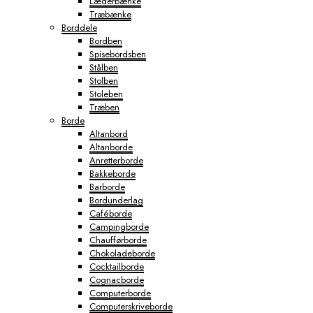
Læderbænke
Træbænke
Borddele
Bordben
Spisebordsben
Stålben
Stolben
Stoleben
Træben
Borde
Altanbord
Altanborde
Anretterborde
Bakkeborde
Barborde
Bordunderlag
Caféborde
Campingborde
Chaufførborde
Chokoladeborde
Cocktailborde
Cognacborde
Computerborde
Computerskriveborde