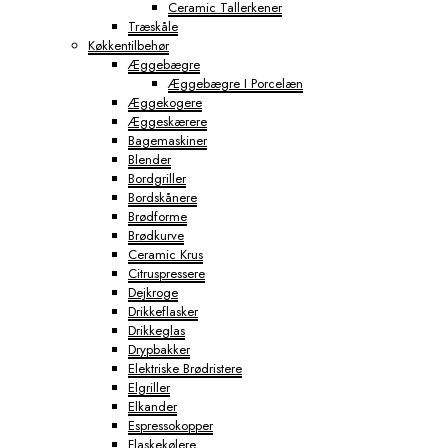
Ceramic Tallerkener
Træskåle
Køkkentilbehør
Æggebægre
Æggebægre I Porcelæn
Æggekogere
Æggeskærere
Bagemaskiner
Blender
Bordgriller
Bordskånere
Brødforme
Brødkurve
Ceramic Krus
Citruspressere
Dejkroge
Drikkeflasker
Drikkeglas
Drypbakker
Elektriske Brødristere
Elgriller
Elkander
Espressokopper
Flaskekølere