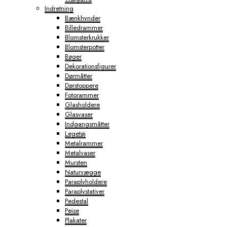
Indretning
Bænkhynder
Billedrammer
Blomsterkrukker
Blomsterpotter
Bøger
Dekorationsfigurer
Dørmåtter
Dørstoppere
Fotorammer
Glasholdere
Glasvaser
Indgangsmåtter
Legetøj
Metalrammer
Metalvaser
Mursten
Naturvægge
Paraplyholdere
Paraplystativer
Pedestal
Pejse
Plakater