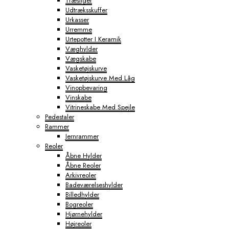
Træstiger
Udtræksskuffer
Urkasser
Urremme
Urtepotter I Keramik
Væghylder
Vægskabe
Vasketøjskurve
Vasketøjskurve Med Låg
Vinopbevaring
Vinskabe
Vitrineskabe Med Spejle
Pedestaler
Rammer
Jernrammer
Reoler
Åbne Hylder
Åbne Reoler
Arkivreoler
Badeværelseshylder
Billedhylder
Bogreoler
Hjørnehylder
Højreoler