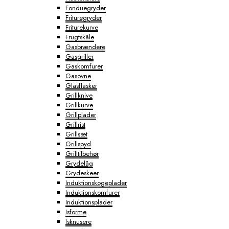
Fonduegryder
Frituregryder
Friturekurve
Frugtskåle
Gasbrændere
Gasgriller
Gaskomfurer
Gasovne
Glasflasker
Grillknive
Grillkurve
Grillplader
Grillrist
Grillsæt
Grillspyd
Grilltilbehør
Grydelåg
Grydeskeer
Induktionskogeplader
Induktionskomfurer
Induktionsplader
Isforme
Isknusere