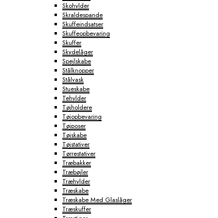
Skohylder
Skraldespande
Skuffeindsatser
Skuffeopbevaring
Skuffer
Skydelåger
Spejlskabe
Stålknopper
Stålvask
Stueskabe
Tehylder
Tøjholdere
Tøjopbevaring
Tøjposer
Tøjskabe
Tøjstativer
Tørrestativer
Træbakker
Træbøjler
Træhylder
Træskabe
Træskabe Med Glaslåger
Træskuffer