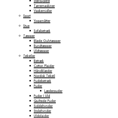
Støvsugere
Tørremaskiner
Vaskemidler
Sport
Yogamåtter
Stue
Sofabetræk
Tæpper
Bløde Gulvtæpper
Rundtæpper
Uldtæpper
Tekstiler
Betræk
Cotton Plaider
Håndklæder
Nordisk Tekstil
Pudebetræk
Puder
Læderpuder
Puder I Uld
Quiltede Puder
Siddehynder
Stolehynder
Uldplaider