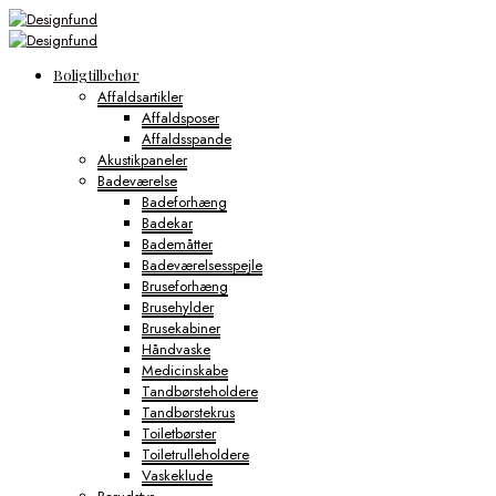
Boligtilbehør
Affaldsartikler
Affaldsposer
Affaldsspande
Akustikpaneler
Badeværelse
Badeforhæng
Badekar
Bademåtter
Badeværelsesspejle
Bruseforhæng
Brusehylder
Brusekabiner
Håndvaske
Medicinskabe
Tandbørsteholdere
Tandbørstekrus
Toiletbørster
Toiletrulleholdere
Vaskeklude