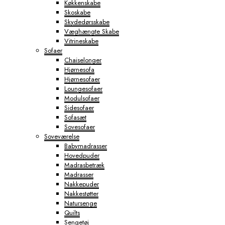
Køkkenskabe
Skoskabe
Skydedørsskabe
Væghængte Skabe
Vitrineskabe
Sofaer
Chaiselonger
Hjørnesofa
Hjørnesofaer
Loungesofaer
Modulsofaer
Sidesofaer
Sofasæt
Sovesofaer
Soveværelse
Babymadrasser
Hovedpuder
Madrasbetræk
Madrasser
Nakkepuder
Nakkestøtter
Natursenge
Quilts
Sengetøj