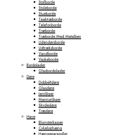
Stofborde
Stoleborde
Stueborde
Teaktræborde
Telefonborde
Træborde
Træborde Med Metalben
Udendørsborde
Udtræksborde
Vandborde
Vaskeborde
Bordplader
Glasbordplader
Døre
Dobbeltdøre
Glasdøre
Jernlåger
Marmorlåger
Skydedøre
Trædøre
Have
Blomsterkasser
Cykelophæng
Hængeparasoller