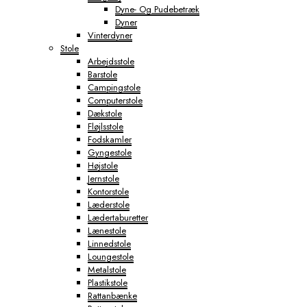
Dyne- Og Pudebetræk
Dyner
Vinterdyner
Stole
Arbejdsstole
Barstole
Campingstole
Computerstole
Dækstole
Fløjlsstole
Fodskamler
Gyngestole
Højstole
Jernstole
Kontorstole
Læderstole
Lædertaburetter
Lænestole
Linnedstole
Loungestole
Metalstole
Plastikstole
Rattanbænke