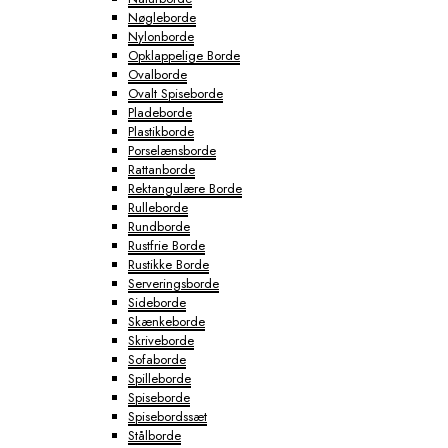
Nøgleborde
Nylonborde
Opklappelige Borde
Ovalborde
Ovalt Spiseborde
Pladeborde
Plastikborde
Porselænsborde
Rattanborde
Rektangulære Borde
Rulleborde
Rundborde
Rustfrie Borde
Rustikke Borde
Serveringsborde
Sideborde
Skænkeborde
Skriveborde
Sofaborde
Spilleborde
Spiseborde
Spisebordssæt
Stålborde