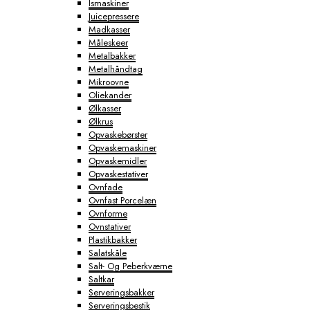
Ismaskiner
Juicepressere
Madkasser
Måleskeer
Metalbakker
Metalhåndtag
Mikroovne
Oliekander
Ølkasser
Ølkrus
Opvaskebørster
Opvaskemaskiner
Opvaskemidler
Opvaskestativer
Ovnfade
Ovnfast Porcelæn
Ovnforme
Ovnstativer
Plastikbakker
Salatskåle
Salt- Og Peberkværne
Saltkar
Serveringsbakker
Serveringsbestik