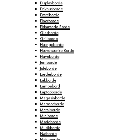
Displayborde
Drivhusborde
Entréborde
Finerborde
Firkantede Borde
Glasborde
Grillborde
Hængeborde
Hæve-sænke Borde
Haveborde
Jernborde
Juleborde
Læderborde
Lakborde
Lampebord
Laptopborde
Magasinborde
Marmorborde
Metalborde
Miniborde
Mødeborde
Musikborde
Natborde
Naturborde