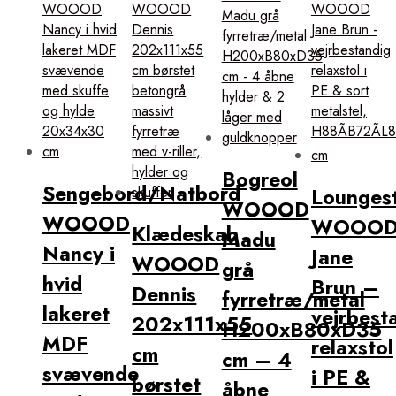
Bogreol
Sengebord/Natbord
Loungest
WOOOD
WOOOD
WOOO
Klædeskab
Madu
Nancy i
Jane
WOOOD
grå
hvid
Brun –
Dennis
fyrretræ/metal
lakeret
vejrbest
202x111x55
H200xB80xD35
MDF
relaxstol
cm
cm – 4
svævende
i PE &
børstet
åbne