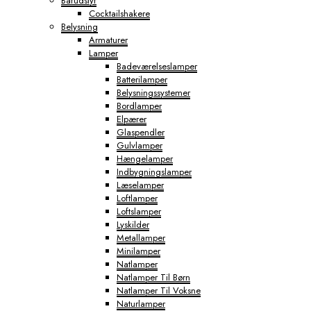
Barudstyr
Cocktailshakere
Belysning
Armaturer
Lamper
Badeværelseslamper
Batterilamper
Belysningssystemer
Bordlamper
Elpærer
Glaspendler
Gulvlamper
Hængelamper
Indbygningslamper
Læselamper
Loftlamper
Loftslamper
Lyskilder
Metallamper
Minilamper
Natlamper
Natlamper Til Børn
Natlamper Til Voksne
Naturlamper