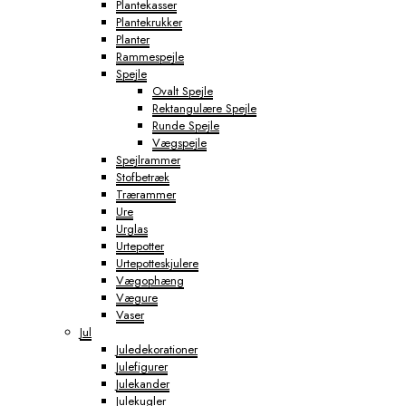
Plantekasser
Plantekrukker
Planter
Rammespejle
Spejle
Ovalt Spejle
Rektangulære Spejle
Runde Spejle
Vægspejle
Spejlrammer
Stofbetræk
Trærammer
Ure
Urglas
Urtepotter
Urtepotteskjulere
Vægophæng
Vægure
Vaser
Jul
Juledekorationer
Julefigurer
Julekander
Julekugler