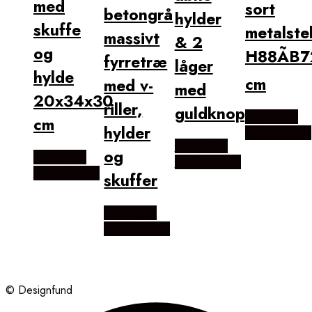
med
sort
betongrå
hylder
skuffe
metalstel
massivt
& 2
og
H88ÃB7
fyrretræ
låger
hylde
cm
med v-
med
20x34x30
riller,
guldknopper
Købes Hos
cm
hylder
Likehome.dk
Købes Hos
og
Købes Hos
Likehome.dk
Likehome.dk
skuffer
Købes Hos
Likehome.dk
© Designfund