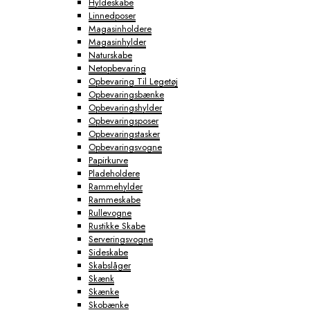
Hyldeskabe
Linnedposer
Magasinholdere
Magasinhylder
Naturskabe
Netopbevaring
Opbevaring Til Legetøj
Opbevaringsbænke
Opbevaringshylder
Opbevaringsposer
Opbevaringstasker
Opbevaringsvogne
Papirkurve
Pladeholdere
Rammehylder
Rammeskabe
Rullevogne
Rustikke Skabe
Serveringsvogne
Sideskabe
Skabslåger
Skænk
Skænke
Skobænke