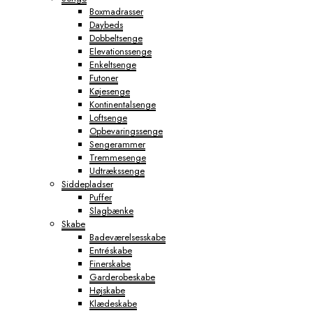
Boxmadrasser
Daybeds
Dobbeltsenge
Elevationssenge
Enkeltsenge
Futoner
Køjesenge
Kontinentalsenge
Loftsenge
Opbevaringssenge
Sengerammer
Tremmesenge
Udtrækssenge
Siddepladser
Puffer
Slagbænke
Skabe
Badeværelsesskabe
Entréskabe
Finerskabe
Garderobeskabe
Højskabe
Klædeskabe