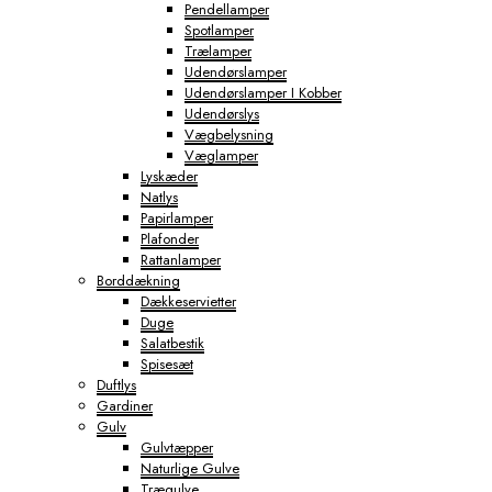
Pendellamper
Spotlamper
Trælamper
Udendørslamper
Udendørslamper I Kobber
Udendørslys
Vægbelysning
Væglamper
Lyskæder
Natlys
Papirlamper
Plafonder
Rattanlamper
Borddækning
Dækkeservietter
Duge
Salatbestik
Spisesæt
Duftlys
Gardiner
Gulv
Gulvtæpper
Naturlige Gulve
Trægulve