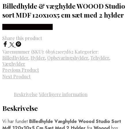
Billedhylde & væghylde WOOOD Studio
sort MDF 120x10x5 cm sæt med 2 hylder
Købes Hos Likehome.dk
Share this product
Varenummer (SKU):
6b3621ee7d62
Kategorier:
Billedhylder
,
Hylder
,
Opbevaringshylder
,
Tehylder
,
Væghylder
Previous Product
Next Product
Beskrivelse
Yderligere information
Beskrivelse
Vi har fundet
Billedhylde Væghylde Woood Studio Sort
Mdf 120x10x5 Cm Sæt Med 2 Hylder
fra
Woood
hos