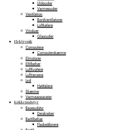
Uldpuder
Varmepuder
Ventilation
Bordventilatorer
Luftkølere
Vinduer
Glasruder
Elektronik
Computere
Computerskærme
Elmotorer
Eltilbehør
Luftfugtere
Luftrensere
Lyd
Højttalere
Skærme
Varmeapparater
Køkkenudstyr
Bageudstyr
Dejskraber
Bartilbehør
Flaskeåbnere
Bestik