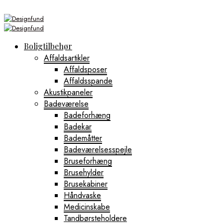
Boligtilbehør
Affaldsartikler
Affaldsposer
Affaldsspande
Akustikpaneler
Badeværelse
Badeforhæng
Badekar
Bademåtter
Badeværelsesspejle
Bruseforhæng
Brusehylder
Brusekabiner
Håndvaske
Medicinskabe
Tandbørsteholdere