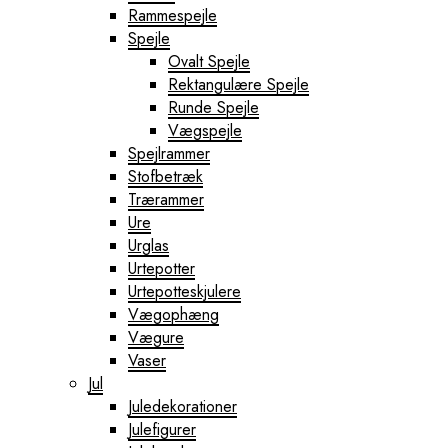
Rammespejle
Spejle
Ovalt Spejle
Rektangulære Spejle
Runde Spejle
Vægspejle
Spejlrammer
Stofbetræk
Trærammer
Ure
Urglas
Urtepotter
Urtepotteskjulere
Vægophæng
Vægure
Vaser
Jul
Juledekorationer
Julefigurer