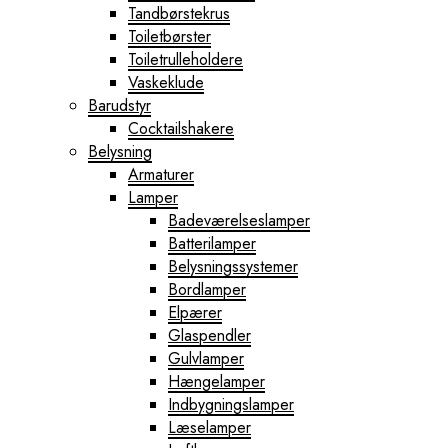
Tandbørstekrus
Toiletbørster
Toiletrulleholdere
Vaskeklude
Barudstyr
Cocktailshakere
Belysning
Armaturer
Lamper
Badeværelseslamper
Batterilamper
Belysningssystemer
Bordlamper
Elpærer
Glaspendler
Gulvlamper
Hængelamper
Indbygningslamper
Læselamper