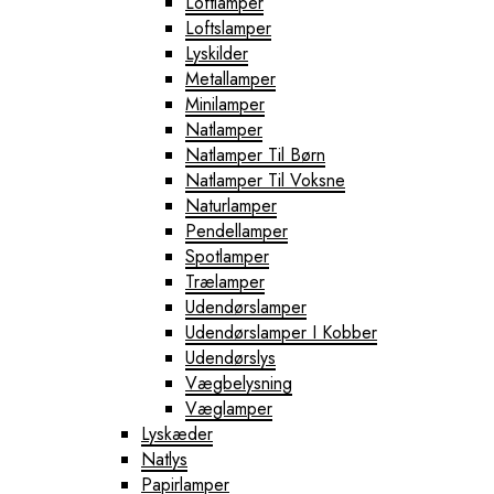
Loftlamper
Loftslamper
Lyskilder
Metallamper
Minilamper
Natlamper
Natlamper Til Børn
Natlamper Til Voksne
Naturlamper
Pendellamper
Spotlamper
Trælamper
Udendørslamper
Udendørslamper I Kobber
Udendørslys
Vægbelysning
Væglamper
Lyskæder
Natlys
Papirlamper