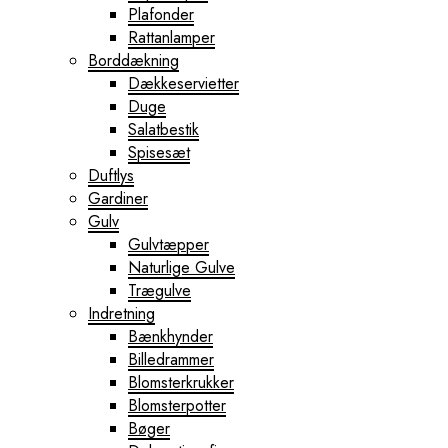
Plafonder
Rattanlamper
Borddækning
Dækkeservietter
Duge
Salatbestik
Spisesæt
Duftlys
Gardiner
Gulv
Gulvtæpper
Naturlige Gulve
Trægulve
Indretning
Bænkhynder
Billedrammer
Blomsterkrukker
Blomsterpotter
Bøger