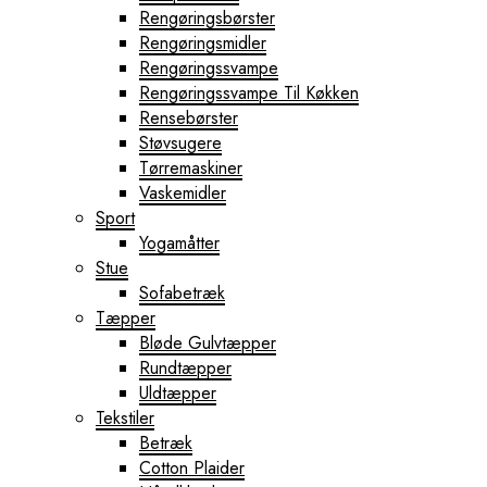
Rengøringsbørster
Rengøringsmidler
Rengøringssvampe
Rengøringssvampe Til Køkken
Rensebørster
Støvsugere
Tørremaskiner
Vaskemidler
Sport
Yogamåtter
Stue
Sofabetræk
Tæpper
Bløde Gulvtæpper
Rundtæpper
Uldtæpper
Tekstiler
Betræk
Cotton Plaider