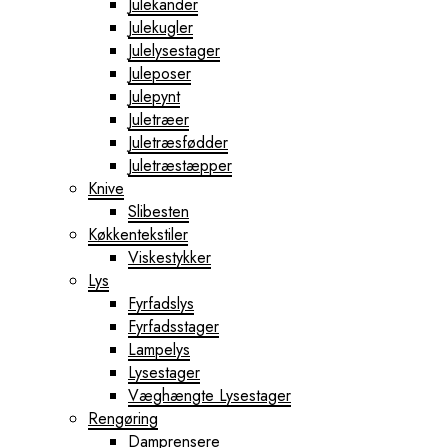
Julekander
Julekugler
Julelysestager
Juleposer
Julepynt
Juletræer
Juletræsfødder
Juletræstæpper
Knive
Slibesten
Køkkentekstiler
Viskestykker
Lys
Fyrfadslys
Fyrfadsstager
Lampelys
Lysestager
Væghængte Lysestager
Rengøring
Damprensere