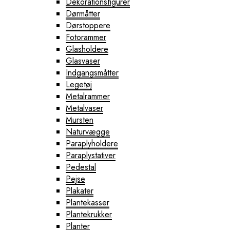
Dekorationsfigurer
Dørmåtter
Dørstoppere
Fotorammer
Glasholdere
Glasvaser
Indgangsmåtter
Legetøj
Metalrammer
Metalvaser
Mursten
Naturvægge
Paraplyholdere
Paraplystativer
Pedestal
Pejse
Plakater
Plantekasser
Plantekrukker
Planter