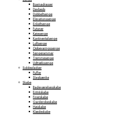
Boxmadrasser
Daybeds
Dobbeltsenge
Elevationssenge
Enkeltsenge
Futoner
Køjesenge
Kontinentalsenge
Loftsenge
Opbevaringssenge
Sengerammer
Tremmesenge
Udtrækssenge
Siddepladser
Puffer
Slagbænke
Skabe
Badeværelsesskabe
Entréskabe
Finerskabe
Garderobeskabe
Højskabe
Klædeskabe