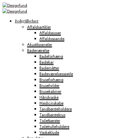
Boligtilbehør
Affaldsartikler
Affaldsposer
Affaldsspande
Akustikpaneler
Badeværelse
Badeforhæng
Badekar
Bademåtter
Badeværelsesspejle
Bruseforhæng
Brusehylder
Brusekabiner
Håndvaske
Medicinskabe
Tandbørsteholdere
Tandbørstekrus
Toiletbørster
Toiletrulleholdere
Vaskeklude