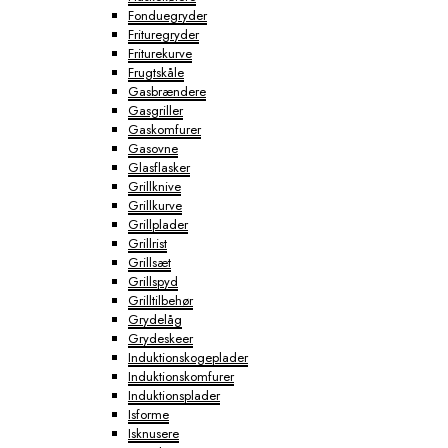
Fonduegryder
Frituregryder
Friturekurve
Frugtskåle
Gasbrændere
Gasgriller
Gaskomfurer
Gasovne
Glasflasker
Grillknive
Grillkurve
Grillplader
Grillrist
Grillsæt
Grillspyd
Grilltilbehør
Grydelåg
Grydeskeer
Induktionskogeplader
Induktionskomfurer
Induktionsplader
Isforme
Isknusere