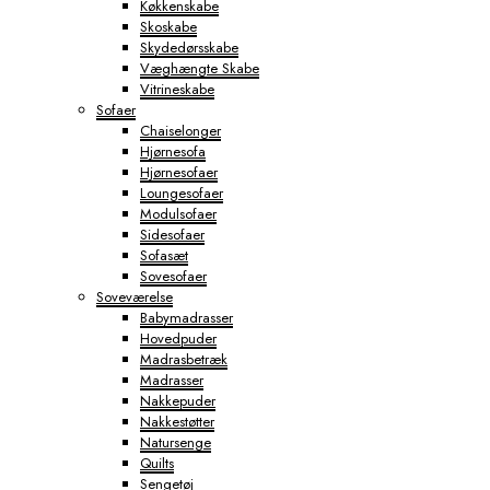
Køkkenskabe
Skoskabe
Skydedørsskabe
Væghængte Skabe
Vitrineskabe
Sofaer
Chaiselonger
Hjørnesofa
Hjørnesofaer
Loungesofaer
Modulsofaer
Sidesofaer
Sofasæt
Sovesofaer
Soveværelse
Babymadrasser
Hovedpuder
Madrasbetræk
Madrasser
Nakkepuder
Nakkestøtter
Natursenge
Quilts
Sengetøj