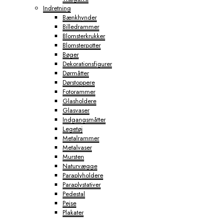
Indretning
Bænkhynder
Billedrammer
Blomsterkrukker
Blomsterpotter
Bøger
Dekorationsfigurer
Dørmåtter
Dørstoppere
Fotorammer
Glasholdere
Glasvaser
Indgangsmåtter
Legetøj
Metalrammer
Metalvaser
Mursten
Naturvægge
Paraplyholdere
Paraplystativer
Pedestal
Pejse
Plakater