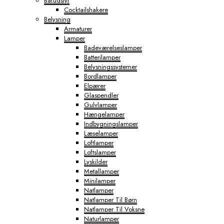
Barudstyr
Cocktailshakere
Belysning
Armaturer
Lamper
Badeværelseslamper
Batterilamper
Belysningssystemer
Bordlamper
Elpærer
Glaspendler
Gulvlamper
Hængelamper
Indbygningslamper
Læselamper
Loftlamper
Loftslamper
Lyskilder
Metallamper
Minilamper
Natlamper
Natlamper Til Børn
Natlamper Til Voksne
Naturlamper