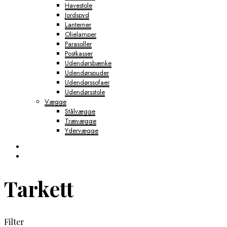
Havestole
Jordspyd
Lanterner
Olielamper
Parasoller
Postkasser
Udendørsbænke
Udendørspuder
Udendørssofaer
Udendørsstole
Vægge
Stålvægge
Trævægge
Ydervægge
Tarkett
Filter