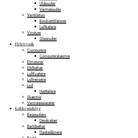
Uldpuder
Varmepuder
Ventilation
Bordventilatorer
Luftkølere
Vinduer
Glasruder
Elektronik
Computere
Computerskærme
Elmotorer
Eltilbehør
Luftfugtere
Luftrensere
Lyd
Højttalere
Skærme
Varmeapparater
Køkkenudstyr
Bageudstyr
Dejskraber
Bartilbehør
Flaskeåbnere
Bestik