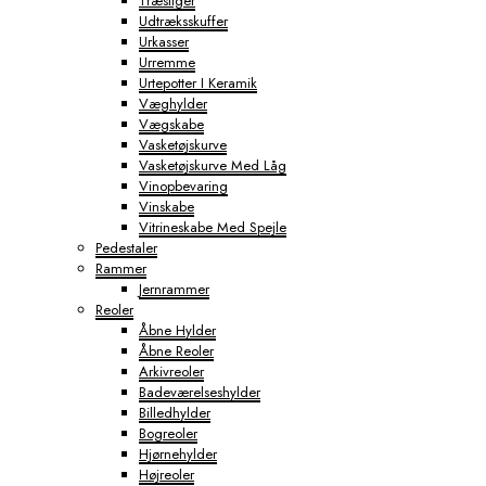
Træstiger
Udtræksskuffer
Urkasser
Urremme
Urtepotter I Keramik
Væghylder
Vægskabe
Vasketøjskurve
Vasketøjskurve Med Låg
Vinopbevaring
Vinskabe
Vitrineskabe Med Spejle
Pedestaler
Rammer
Jernrammer
Reoler
Åbne Hylder
Åbne Reoler
Arkivreoler
Badeværelseshylder
Billedhylder
Bogreoler
Hjørnehylder
Højreoler