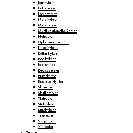
Jernhylder
Kubereoler
Lagerreoler
Metalhylder
Metalreoler
Multifunktionelle Reoler
Netreoler
Opbevaringsreoler
Pladehylder
Rattanhylder
Reolhylder
Reolskabe
Reolsystemer
Rumdelere
Rustikke Hylder
Skoreoler
Skuffereoler
Stålreoler
Stofhylder
Stuehylder
Træreoler
Vægreoler
Vinreoler
Senge