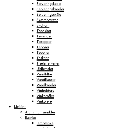
Serveringsfade
Serveringskander
Serveringsskåle
Skærebrætter
Skohorn
Tebakker
Tekander
Tekopper
Teposer
Tepotter
Teskeer
Trætallerkener
Uldhynder
Vandfiltre
Vandflasker
Vandkander
Vinholdere
Vinkarafler
Vinkølere
Møbler
Aluminiumsmøbler
Bænke
Jernbænke