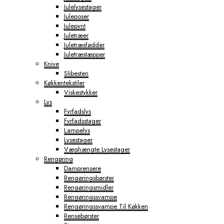
Julelysestager
Juleposer
Julepynt
Juletræer
Juletræsfødder
Juletræstæpper
Knive
Slibesten
Køkkentekstiler
Viskestykker
Lys
Fyrfadslys
Fyrfadsstager
Lampelys
Lysestager
Væghængte Lysestager
Rengøring
Damprensere
Rengøringsbørster
Rengøringsmidler
Rengøringssvampe
Rengøringssvampe Til Køkken
Rensebørster