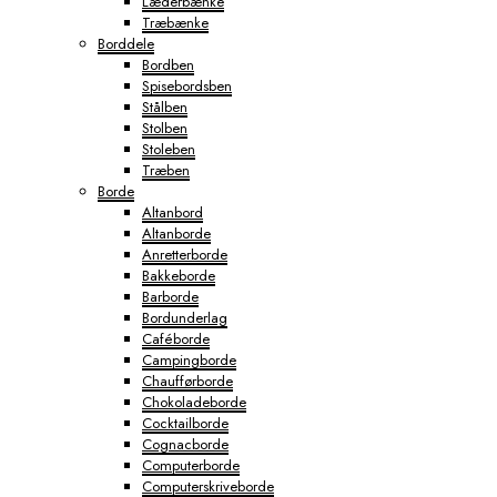
Læderbænke
Træbænke
Borddele
Bordben
Spisebordsben
Stålben
Stolben
Stoleben
Træben
Borde
Altanbord
Altanborde
Anretterborde
Bakkeborde
Barborde
Bordunderlag
Caféborde
Campingborde
Chaufførborde
Chokoladeborde
Cocktailborde
Cognacborde
Computerborde
Computerskriveborde