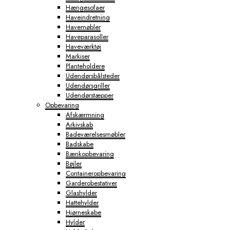
Hængesofaer
Haveindretning
Havemøbler
Haveparasoller
Haveværktøj
Markiser
Planteholdere
Udendørsbålsteder
Udendørsgriller
Udendørstæpper
Opbevaring
Afskærmning
Arkivskab
Badeværelsesmøbler
Badskabe
Bænkopbevaring
Bøjler
Containeropbevaring
Garderobestativer
Glashylder
Hattehylder
Hjørneskabe
Hylder