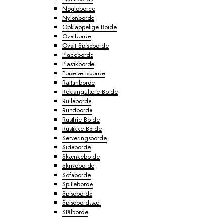
Nøgleborde
Nylonborde
Opklappelige Borde
Ovalborde
Ovalt Spiseborde
Pladeborde
Plastikborde
Porselænsborde
Rattanborde
Rektangulære Borde
Rulleborde
Rundborde
Rustfrie Borde
Rustikke Borde
Serveringsborde
Sideborde
Skænkeborde
Skriveborde
Sofaborde
Spilleborde
Spiseborde
Spisebordssæt
Stålborde