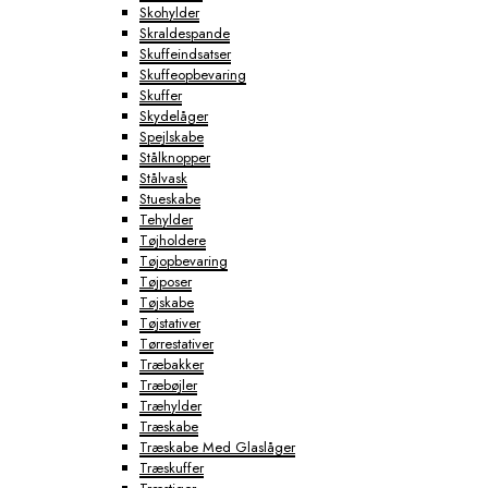
Skohylder
Skraldespande
Skuffeindsatser
Skuffeopbevaring
Skuffer
Skydelåger
Spejlskabe
Stålknopper
Stålvask
Stueskabe
Tehylder
Tøjholdere
Tøjopbevaring
Tøjposer
Tøjskabe
Tøjstativer
Tørrestativer
Træbakker
Træbøjler
Træhylder
Træskabe
Træskabe Med Glaslåger
Træskuffer