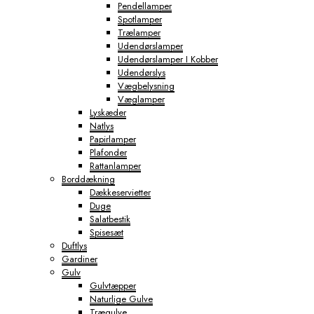
Pendellamper
Spotlamper
Trælamper
Udendørslamper
Udendørslamper I Kobber
Udendørslys
Vægbelysning
Væglamper
Lyskæder
Natlys
Papirlamper
Plafonder
Rattanlamper
Borddækning
Dækkeservietter
Duge
Salatbestik
Spisesæt
Duftlys
Gardiner
Gulv
Gulvtæpper
Naturlige Gulve
Trægulve