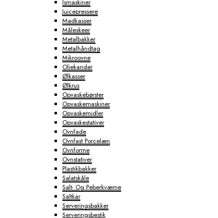
Ismaskiner
Juicepressere
Madkasser
Måleskeer
Metalbakker
Metalhåndtag
Mikroovne
Oliekander
Ølkasser
Ølkrus
Opvaskebørster
Opvaskemaskiner
Opvaskemidler
Opvaskestativer
Ovnfade
Ovnfast Porcelæn
Ovnforme
Ovnstativer
Plastikbakker
Salatskåle
Salt- Og Peberkværne
Saltkar
Serveringsbakker
Serveringsbestik