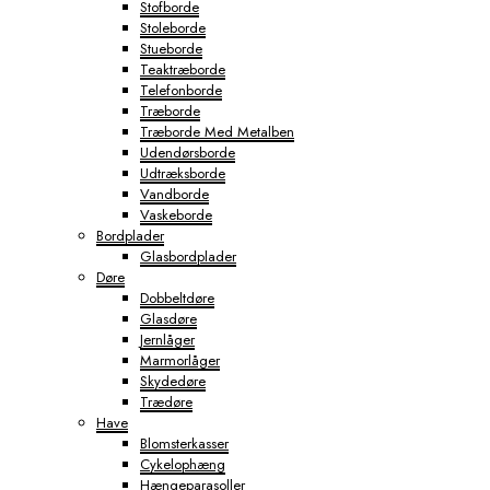
Stofborde
Stoleborde
Stueborde
Teaktræborde
Telefonborde
Træborde
Træborde Med Metalben
Udendørsborde
Udtræksborde
Vandborde
Vaskeborde
Bordplader
Glasbordplader
Døre
Dobbeltdøre
Glasdøre
Jernlåger
Marmorlåger
Skydedøre
Trædøre
Have
Blomsterkasser
Cykelophæng
Hængeparasoller