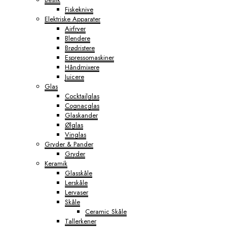
Fiskeknive
Elektriske Apparater
Airfryer
Blendere
Brødristere
Espressomaskiner
Håndmixere
Juicere
Glas
Cocktailglas
Cognacglas
Glaskander
Ølglas
Vinglas
Gryder & Pander
Gryder
Keramik
Glasskåle
Lerskåle
Lervaser
Skåle
Ceramic Skåle
Tallerkener