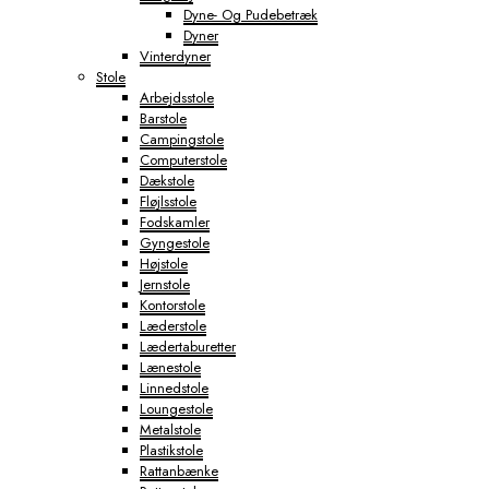
Dyne- Og Pudebetræk
Dyner
Vinterdyner
Stole
Arbejdsstole
Barstole
Campingstole
Computerstole
Dækstole
Fløjlsstole
Fodskamler
Gyngestole
Højstole
Jernstole
Kontorstole
Læderstole
Lædertaburetter
Lænestole
Linnedstole
Loungestole
Metalstole
Plastikstole
Rattanbænke