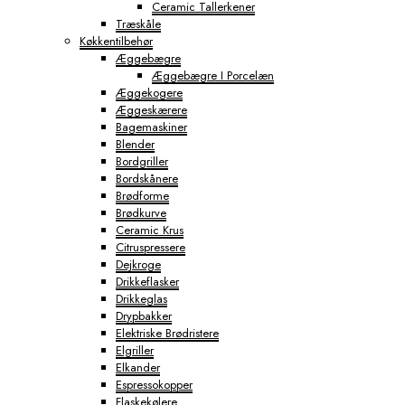
Ceramic Tallerkener
Træskåle
Køkkentilbehør
Æggebægre
Æggebægre I Porcelæn
Æggekogere
Æggeskærere
Bagemaskiner
Blender
Bordgriller
Bordskånere
Brødforme
Brødkurve
Ceramic Krus
Citruspressere
Dejkroge
Drikkeflasker
Drikkeglas
Drypbakker
Elektriske Brødristere
Elgriller
Elkander
Espressokopper
Flaskekølere