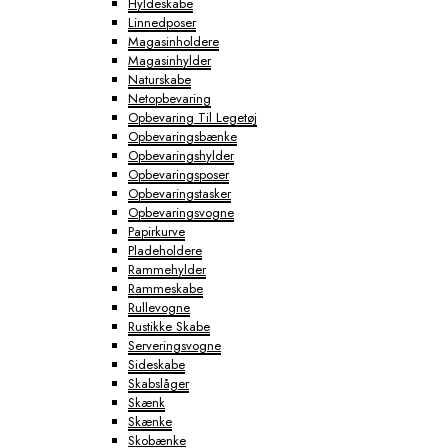
Hyldeskabe
Linnedposer
Magasinholdere
Magasinhylder
Naturskabe
Netopbevaring
Opbevaring Til Legetøj
Opbevaringsbænke
Opbevaringshylder
Opbevaringsposer
Opbevaringstasker
Opbevaringsvogne
Papirkurve
Pladeholdere
Rammehylder
Rammeskabe
Rullevogne
Rustikke Skabe
Serveringsvogne
Sideskabe
Skabslåger
Skænk
Skænke
Skobænke