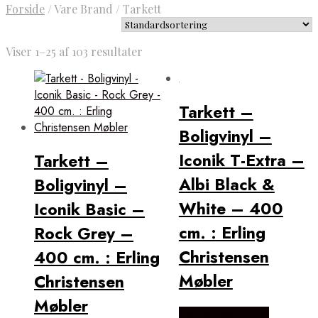
Forside
/
Vare Brand
/
Tarkett
Viser 1–25 af 103 resultater
Tarkett –
Boligvinyl –
Iconik T-Extra –
Tarkett –
Albi Black &
Boligvinyl –
White – 400
Iconik Basic –
cm. : Erling
Rock Grey –
Christensen
400 cm. : Erling
Møbler
Christensen
Møbler
Købes Hos Erling