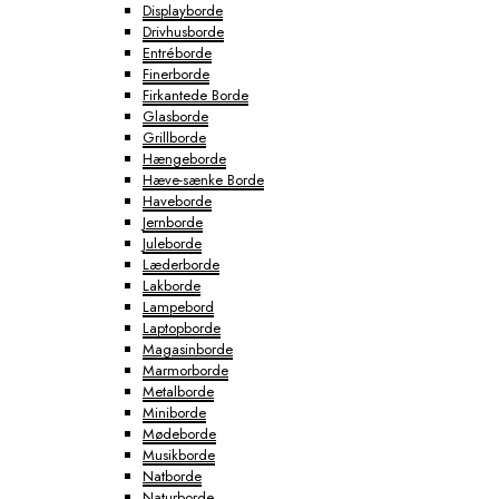
Displayborde
Drivhusborde
Entréborde
Finerborde
Firkantede Borde
Glasborde
Grillborde
Hængeborde
Hæve-sænke Borde
Haveborde
Jernborde
Juleborde
Læderborde
Lakborde
Lampebord
Laptopborde
Magasinborde
Marmorborde
Metalborde
Miniborde
Mødeborde
Musikborde
Natborde
Naturborde