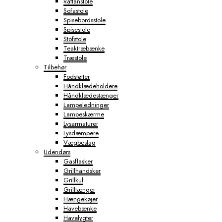
Rattanstole
Sofastole
Spisebordsstole
Spisestole
Stofstole
Teaktræbænke
Træstole
Tilbehør
Fodstøtter
Håndklædeholdere
Håndklædestænger
Lampeledninger
Lampeskærme
Lysarmaturer
Lysdæmpere
Vægbeslag
Udendørs
Gasflasker
Grillhandsker
Grillkul
Grilltænger
Hængekøjer
Havebænke
Havelygter