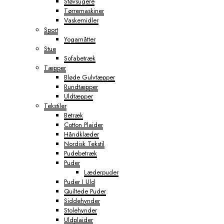
Støvsugere
Tørremaskiner
Vaskemidler
Sport
Yogamåtter
Stue
Sofabetræk
Tæpper
Bløde Gulvtæpper
Rundtæpper
Uldtæpper
Tekstiler
Betræk
Cotton Plaider
Håndklæder
Nordisk Tekstil
Pudebetræk
Puder
Læderpuder
Puder I Uld
Quiltede Puder
Siddehynder
Stolehynder
Uldplaider