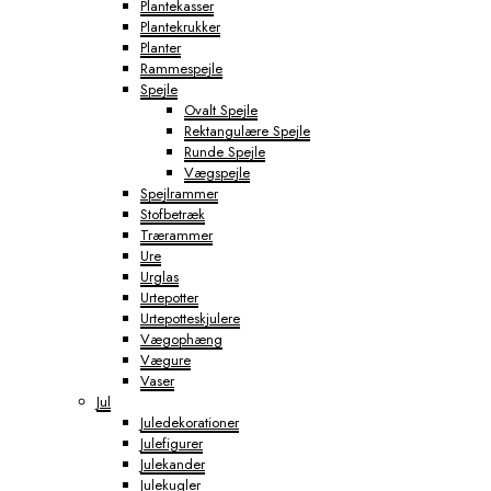
Plantekasser
Plantekrukker
Planter
Rammespejle
Spejle
Ovalt Spejle
Rektangulære Spejle
Runde Spejle
Vægspejle
Spejlrammer
Stofbetræk
Trærammer
Ure
Urglas
Urtepotter
Urtepotteskjulere
Vægophæng
Vægure
Vaser
Jul
Juledekorationer
Julefigurer
Julekander
Julekugler