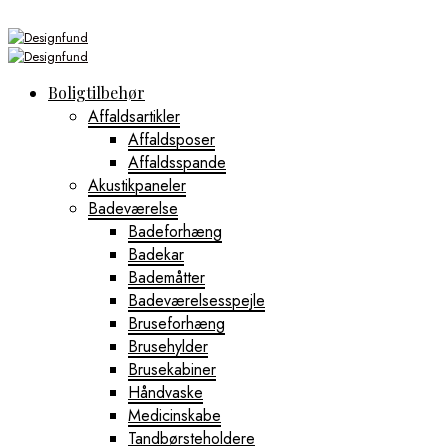
Boligtilbehør
Affaldsartikler
Affaldsposer
Affaldsspande
Akustikpaneler
Badeværelse
Badeforhæng
Badekar
Bademåtter
Badeværelsesspejle
Bruseforhæng
Brusehylder
Brusekabiner
Håndvaske
Medicinskabe
Tandbørsteholdere