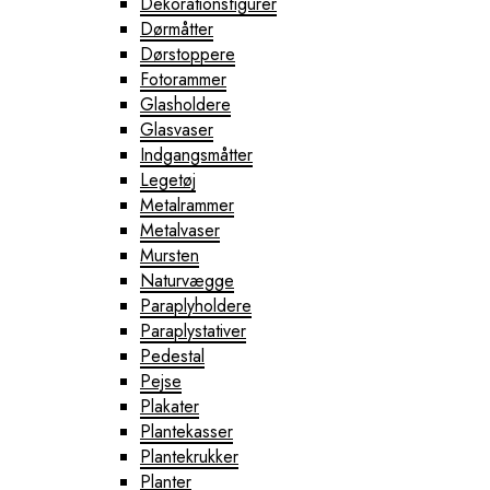
Dekorationsfigurer
Dørmåtter
Dørstoppere
Fotorammer
Glasholdere
Glasvaser
Indgangsmåtter
Legetøj
Metalrammer
Metalvaser
Mursten
Naturvægge
Paraplyholdere
Paraplystativer
Pedestal
Pejse
Plakater
Plantekasser
Plantekrukker
Planter