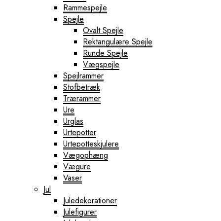
Rammespejle
Spejle
Ovalt Spejle
Rektangulære Spejle
Runde Spejle
Vægspejle
Spejlrammer
Stofbetræk
Trærammer
Ure
Urglas
Urtepotter
Urtepotteskjulere
Vægophæng
Vægure
Vaser
Jul
Juledekorationer
Julefigurer