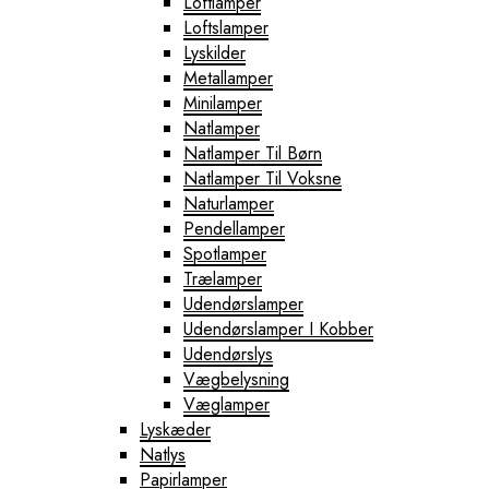
Loftlamper
Loftslamper
Lyskilder
Metallamper
Minilamper
Natlamper
Natlamper Til Børn
Natlamper Til Voksne
Naturlamper
Pendellamper
Spotlamper
Trælamper
Udendørslamper
Udendørslamper I Kobber
Udendørslys
Vægbelysning
Væglamper
Lyskæder
Natlys
Papirlamper