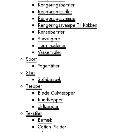
Rengøringsbørster
Rengøringsmidler
Rengøringssvampe
Rengøringssvampe Til Køkken
Rensebørster
Støvsugere
Tørremaskiner
Vaskemidler
Sport
Yogamåtter
Stue
Sofabetræk
Tæpper
Bløde Gulvtæpper
Rundtæpper
Uldtæpper
Tekstiler
Betræk
Cotton Plaider