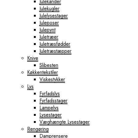
Julekander
Julekugler
Julelysestager
Juleposer
Julepynt
Juletræer
Juletræsfødder
Juletræstæpper
Knive
Slibesten
Køkkentekstiler
Viskestykker
Lys
Fyrfadslys
Fyrfadsstager
Lampelys
Lysestager
Væghængte Lysestager
Rengøring
Damprensere