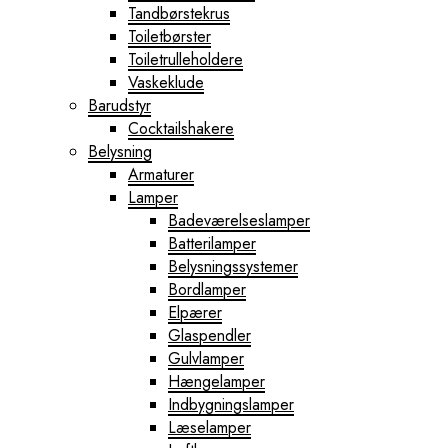
Tandbørstekrus
Toiletbørster
Toiletrulleholdere
Vaskeklude
Barudstyr
Cocktailshakere
Belysning
Armaturer
Lamper
Badeværelseslamper
Batterilamper
Belysningssystemer
Bordlamper
Elpærer
Glaspendler
Gulvlamper
Hængelamper
Indbygningslamper
Læselamper