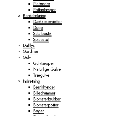
Plafonder
Rattanlamper
Borddækning
Dækkeservietter
Duge
Salatbestik
Spisesæt
Duftlys
Gardiner
Gulv
Gulvtæpper
Naturlige Gulve
Trægulve
Indretning
Bænkhynder
Billedrammer
Blomsterkrukker
Blomsterpotter
Bøger