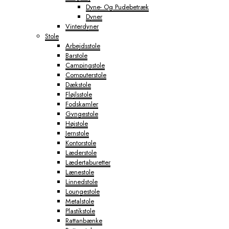
Dyne- Og Pudebetræk
Dyner
Vinterdyner
Stole
Arbejdsstole
Barstole
Campingstole
Computerstole
Dækstole
Fløjlsstole
Fodskamler
Gyngestole
Højstole
Jernstole
Kontorstole
Læderstole
Lædertaburetter
Lænestole
Linnedstole
Loungestole
Metalstole
Plastikstole
Rattanbænke