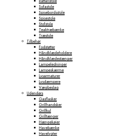
Rattanstole
Sofastole
Spisebordsstole
Spisestole
Stofstole
Teaktræbænke
Træstole
Tilbehør
Fodstøtter
Håndklædeholdere
Håndklædestænger
Lampeledninger
Lampeskærme
Lysarmaturer
Lysdæmpere
Vægbeslag
Udendørs
Gasflasker
Grillhandsker
Grillkul
Grilltænger
Hængekøjer
Havebænke
Havelygter