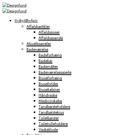
Boligtilbehør
Affaldsartikler
Affaldsposer
Affaldsspande
Akustikpaneler
Badeværelse
Badeforhæng
Badekar
Bademåtter
Badeværelsesspejle
Bruseforhæng
Brusehylder
Brusekabiner
Håndvaske
Medicinskabe
Tandbørsteholdere
Tandbørstekrus
Toiletbørster
Toiletrulleholdere
Vaskeklude