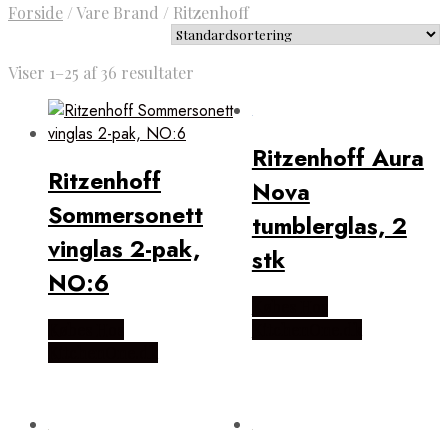
Forside
/
Vare Brand
/
Ritzenhoff
Viser 1–25 af 36 resultater
Ritzenhoff Aura
Ritzenhoff
Nova
Sommersonett
tumblerglas, 2
vinglas 2-pak,
stk
NO:6
Købes Hos
Købes Hos
KitchenOne.dk
KitchenOne.dk