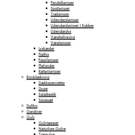
Pendellamper
Spotlamper
Trælamper
Udendørslamper
Udendørslamper I Kobber
Udendørslys
Vægbelysning
Væglamper
Lyskæder
Natlys
Papirlamper
Plafonder
Rattanlamper
Borddækning
Dækkeservietter
Duge
Salatbestik
Spisesæt
Duftlys
Gardiner
Gulv
Gulvtæpper
Naturlige Gulve
Trægulve