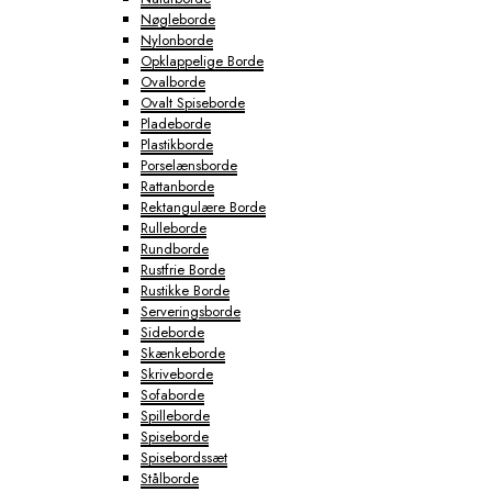
Nøgleborde
Nylonborde
Opklappelige Borde
Ovalborde
Ovalt Spiseborde
Pladeborde
Plastikborde
Porselænsborde
Rattanborde
Rektangulære Borde
Rulleborde
Rundborde
Rustfrie Borde
Rustikke Borde
Serveringsborde
Sideborde
Skænkeborde
Skriveborde
Sofaborde
Spilleborde
Spiseborde
Spisebordssæt
Stålborde