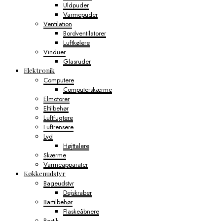
Uldpuder
Varmepuder
Ventilation
Bordventilatorer
Luftkølere
Vinduer
Glasruder
Elektronik
Computere
Computerskærme
Elmotorer
Eltilbehør
Luftfugtere
Luftrensere
Lyd
Højttalere
Skærme
Varmeapparater
Køkkenudstyr
Bageudstyr
Dejskraber
Bartilbehør
Flaskeåbnere
Bestik