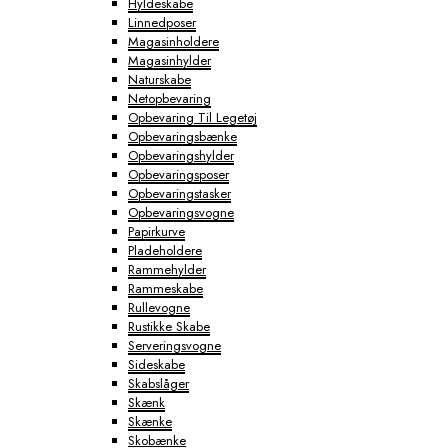
Hyldeskabe
Linnedposer
Magasinholdere
Magasinhylder
Naturskabe
Netopbevaring
Opbevaring Til Legetøj
Opbevaringsbænke
Opbevaringshylder
Opbevaringsposer
Opbevaringstasker
Opbevaringsvogne
Papirkurve
Pladeholdere
Rammehylder
Rammeskabe
Rullevogne
Rustikke Skabe
Serveringsvogne
Sideskabe
Skabslåger
Skænk
Skænke
Skobænke