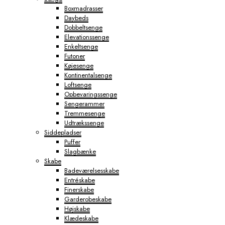
Boxmadrasser
Daybeds
Dobbeltsenge
Elevationssenge
Enkeltsenge
Futoner
Køjesenge
Kontinentalsenge
Loftsenge
Opbevaringssenge
Sengerammer
Tremmesenge
Udtrækssenge
Siddepladser
Puffer
Slagbænke
Skabe
Badeværelsesskabe
Entréskabe
Finerskabe
Garderobeskabe
Højskabe
Klædeskabe