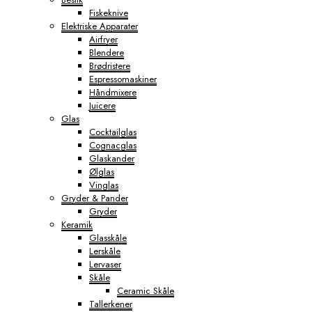
Fiskeknive
Elektriske Apparater
Airfryer
Blendere
Brødristere
Espressomaskiner
Håndmixere
Juicere
Glas
Cocktailglas
Cognacglas
Glaskander
Ølglas
Vinglas
Gryder & Pander
Gryder
Keramik
Glasskåle
Lerskåle
Lervaser
Skåle
Ceramic Skåle
Tallerkener