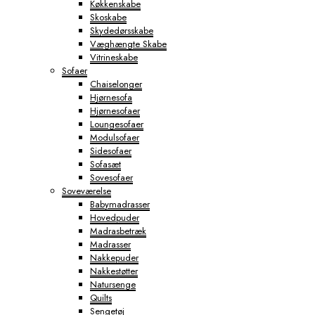
Køkkenskabe
Skoskabe
Skydedørsskabe
Væghængte Skabe
Vitrineskabe
Sofaer
Chaiselonger
Hjørnesofa
Hjørnesofaer
Loungesofaer
Modulsofaer
Sidesofaer
Sofasæt
Sovesofaer
Soveværelse
Babymadrasser
Hovedpuder
Madrasbetræk
Madrasser
Nakkepuder
Nakkestøtter
Natursenge
Quilts
Sengetøj