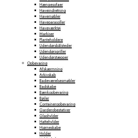
Hængesofaer
Haveindretning
Havemøbler
Haveparasoller
Haveværktøj
Markiser
Planteholdere
Udendørsbålsteder
Udendørsgriller
Udendørstæpper
Opbevaring
Afskærmning
Arkivskab
Badeværelsesmøbler
Badskabe
Bænkopbevaring
Bøjler
Containeropbevaring
Garderobestativer
Glashylder
Hattehylder
Hjørneskabe
Hylder