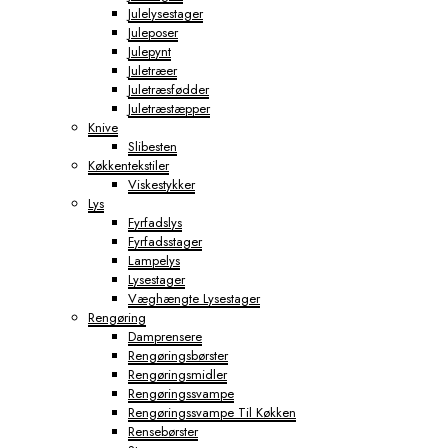
Julelysestager
Juleposer
Julepynt
Juletræer
Juletræsfødder
Juletræstæpper
Knive
Slibesten
Køkkentekstiler
Viskestykker
Lys
Fyrfadslys
Fyrfadsstager
Lampelys
Lysestager
Væghængte Lysestager
Rengøring
Damprensere
Rengøringsbørster
Rengøringsmidler
Rengøringssvampe
Rengøringssvampe Til Køkken
Rensebørster