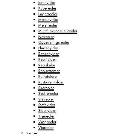
Jernhylder
Kubereoler
Lagerreoler
Metalhylder
Metalreoler
Multifunktionelle Reoler
Netreoler
Opbevaringsreoler
Pladehylder
Rattanhylder
Reolhylder
Reolskabe
Reolsystemer
Rumdelere
Rustikke Hylder
Skoreoler
Skuffereoler
Stålreoler
Stofhylder
Stuehylder
Træreoler
Vægreoler
Vinreoler
Senge