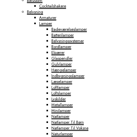
Barudstyr
Cocktailshakere
Belysning
Armaturer
Lamper
Badeværelseslamper
Batterilamper
Belysningssystemer
Bordlamper
Elpærer
Glaspendler
Gulvlamper
Hængelamper
Indbygningslamper
Læselamper
Loftlamper
Loftslamper
Lyskilder
Metallamper
Minilamper
Natlamper
Natlamper Til Børn
Natlamper Til Voksne
Naturlamper