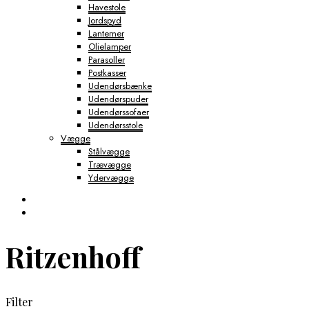
Havestole
Jordspyd
Lanterner
Olielamper
Parasoller
Postkasser
Udendørsbænke
Udendørspuder
Udendørssofaer
Udendørsstole
Vægge
Stålvægge
Trævægge
Ydervægge
Ritzenhoff
Filter