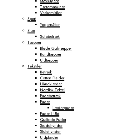
Støvsugere
Tørremaskiner
Vaskemidler
Sport
Yogamåtter
Stue
Sofabetræk
Tæpper
Bløde Gulvtæpper
Rundtæpper
Uldtæpper
Tekstiler
Betræk
Cotton Plaider
Håndklæder
Nordisk Tekstil
Pudebetræk
Puder
Læderpuder
Puder I Uld
Quiltede Puder
Siddehynder
Stolehynder
Uldplaider