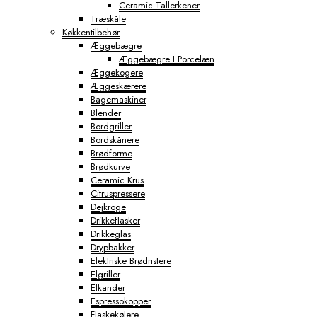
Ceramic Tallerkener
Træskåle
Køkkentilbehør
Æggebægre
Æggebægre I Porcelæn
Æggekogere
Æggeskærere
Bagemaskiner
Blender
Bordgriller
Bordskånere
Brødforme
Brødkurve
Ceramic Krus
Citruspressere
Dejkroge
Drikkeflasker
Drikkeglas
Drypbakker
Elektriske Brødristere
Elgriller
Elkander
Espressokopper
Flaskekølere