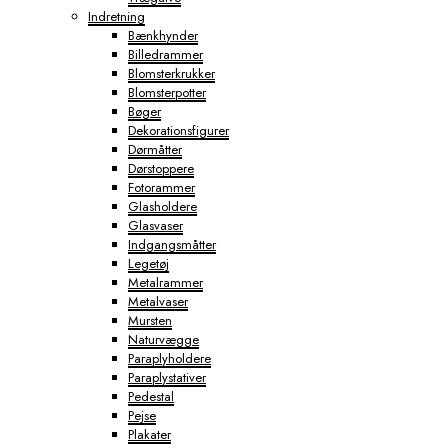
Indretning
Bænkhynder
Billedrammer
Blomsterkrukker
Blomsterpotter
Bøger
Dekorationsfigurer
Dørmåtter
Dørstoppere
Fotorammer
Glasholdere
Glasvaser
Indgangsmåtter
Legetøj
Metalrammer
Metalvaser
Mursten
Naturvægge
Paraplyholdere
Paraplystativer
Pedestal
Pejse
Plakater