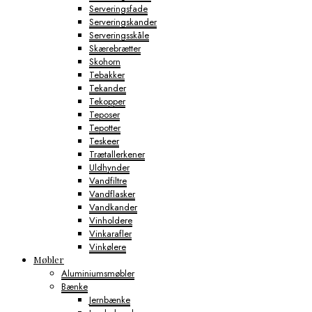
Serveringsfade
Serveringskander
Serveringsskåle
Skærebrætter
Skohorn
Tebakker
Tekander
Tekopper
Teposer
Tepotter
Teskeer
Trætallerkener
Uldhynder
Vandfiltre
Vandflasker
Vandkander
Vinholdere
Vinkarafler
Vinkølere
Møbler
Aluminiumsmøbler
Bænke
Jernbænke