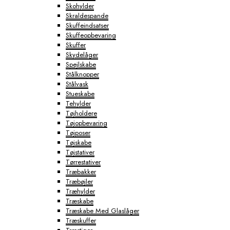
Skohylder
Skraldespande
Skuffeindsatser
Skuffeopbevaring
Skuffer
Skydelåger
Spejlskabe
Stålknopper
Stålvask
Stueskabe
Tehylder
Tøjholdere
Tøjopbevaring
Tøjposer
Tøjskabe
Tøjstativer
Tørrestativer
Træbakker
Træbøjler
Træhylder
Træskabe
Træskabe Med Glaslåger
Træskuffer