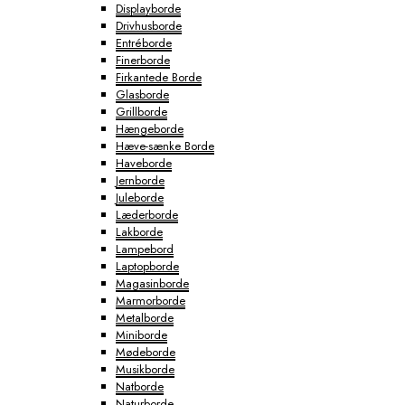
Displayborde
Drivhusborde
Entréborde
Finerborde
Firkantede Borde
Glasborde
Grillborde
Hængeborde
Hæve-sænke Borde
Haveborde
Jernborde
Juleborde
Læderborde
Lakborde
Lampebord
Laptopborde
Magasinborde
Marmorborde
Metalborde
Miniborde
Mødeborde
Musikborde
Natborde
Naturborde