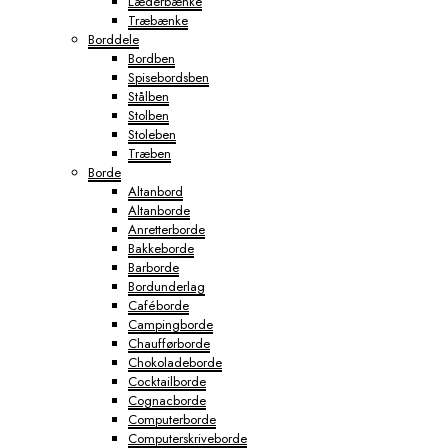
Læderbænke
Træbænke
Borddele
Bordben
Spisebordsben
Stålben
Stolben
Stoleben
Træben
Borde
Altanbord
Altanborde
Anretterborde
Bakkeborde
Barborde
Bordunderlag
Caféborde
Campingborde
Chaufførborde
Chokoladeborde
Cocktailborde
Cognacborde
Computerborde
Computerskriveborde