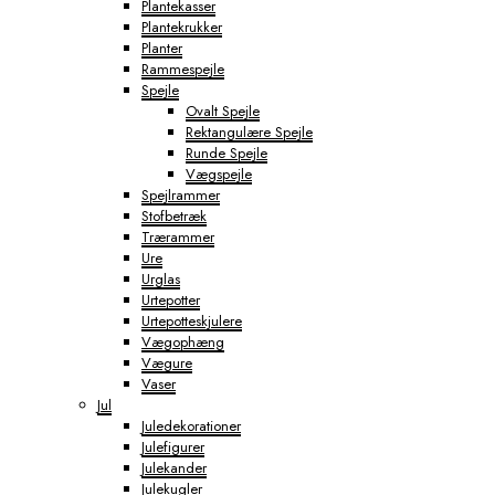
Plantekasser
Plantekrukker
Planter
Rammespejle
Spejle
Ovalt Spejle
Rektangulære Spejle
Runde Spejle
Vægspejle
Spejlrammer
Stofbetræk
Trærammer
Ure
Urglas
Urtepotter
Urtepotteskjulere
Vægophæng
Vægure
Vaser
Jul
Juledekorationer
Julefigurer
Julekander
Julekugler