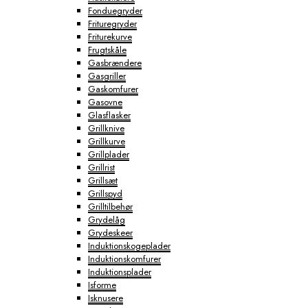
Fonduegryder
Frituregryder
Friturekurve
Frugtskåle
Gasbrændere
Gasgriller
Gaskomfurer
Gasovne
Glasflasker
Grillknive
Grillkurve
Grillplader
Grillrist
Grillsæt
Grillspyd
Grilltilbehør
Grydelåg
Grydeskeer
Induktionskogeplader
Induktionskomfurer
Induktionsplader
Isforme
Isknusere