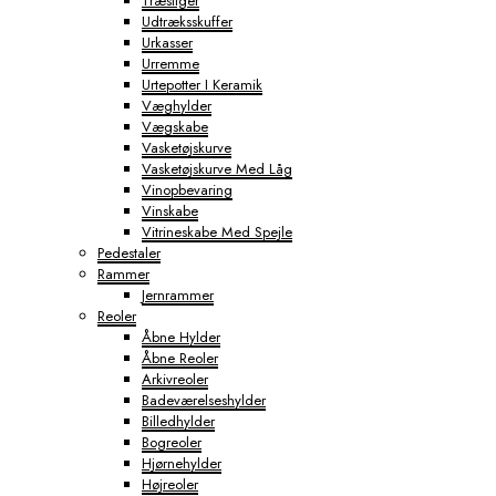
Træstiger
Udtræksskuffer
Urkasser
Urremme
Urtepotter I Keramik
Væghylder
Vægskabe
Vasketøjskurve
Vasketøjskurve Med Låg
Vinopbevaring
Vinskabe
Vitrineskabe Med Spejle
Pedestaler
Rammer
Jernrammer
Reoler
Åbne Hylder
Åbne Reoler
Arkivreoler
Badeværelseshylder
Billedhylder
Bogreoler
Hjørnehylder
Højreoler