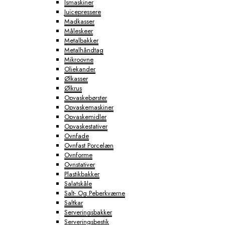
Ismaskiner
Juicepressere
Madkasser
Måleskeer
Metalbakker
Metalhåndtag
Mikroovne
Oliekander
Ølkasser
Ølkrus
Opvaskebørster
Opvaskemaskiner
Opvaskemidler
Opvaskestativer
Ovnfade
Ovnfast Porcelæn
Ovnforme
Ovnstativer
Plastikbakker
Salatskåle
Salt- Og Peberkværne
Saltkar
Serveringsbakker
Serveringsbestik