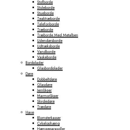
Stofborde
Stoleborde
Stueborde
Teaktræborde
Telefonborde
Træborde
Træborde Med Metalben
Udendørsborde
Udtræksborde
Vandborde
Vaskeborde
Bordplader
Glasbordplader
Døre
Dobbeltdøre
Glasdøre
Jernlåger
Marmorlåger
Skydedøre
Trædøre
Have
Blomsterkasser
Cykelophæng
Hængeparasoller