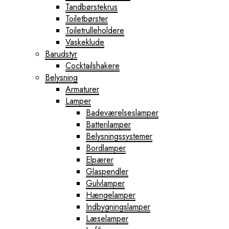
Tandbørstekrus
Toiletbørster
Toiletrulleholdere
Vaskeklude
Barudstyr
Cocktailshakere
Belysning
Armaturer
Lamper
Badeværelseslamper
Batterilamper
Belysningssystemer
Bordlamper
Elpærer
Glaspendler
Gulvlamper
Hængelamper
Indbygningslamper
Læselamper