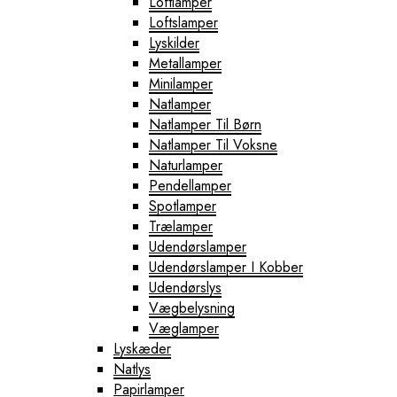
Loftlamper
Loftslamper
Lyskilder
Metallamper
Minilamper
Natlamper
Natlamper Til Børn
Natlamper Til Voksne
Naturlamper
Pendellamper
Spotlamper
Trælamper
Udendørslamper
Udendørslamper I Kobber
Udendørslys
Vægbelysning
Væglamper
Lyskæder
Natlys
Papirlamper