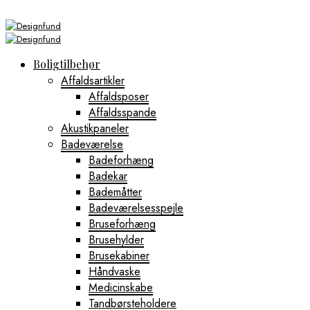
Boligtilbehør
Affaldsartikler
Affaldsposer
Affaldsspande
Akustikpaneler
Badeværelse
Badeforhæng
Badekar
Bademåtter
Badeværelsesspejle
Bruseforhæng
Brusehylder
Brusekabiner
Håndvaske
Medicinskabe
Tandbørsteholdere