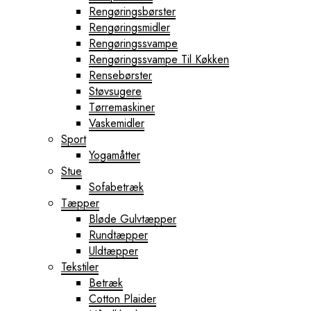
Rengøringsbørster
Rengøringsmidler
Rengøringssvampe
Rengøringssvampe Til Køkken
Rensebørster
Støvsugere
Tørremaskiner
Vaskemidler
Sport
Yogamåtter
Stue
Sofabetræk
Tæpper
Bløde Gulvtæpper
Rundtæpper
Uldtæpper
Tekstiler
Betræk
Cotton Plaider