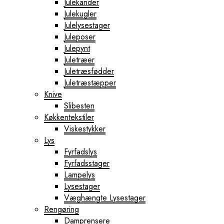
Julekander
Julekugler
Julelysestager
Juleposer
Julepynt
Juletræer
Juletræsfødder
Juletræstæpper
Knive
Slibesten
Køkkentekstiler
Viskestykker
Lys
Fyrfadslys
Fyrfadsstager
Lampelys
Lysestager
Væghængte Lysestager
Rengøring
Damprensere