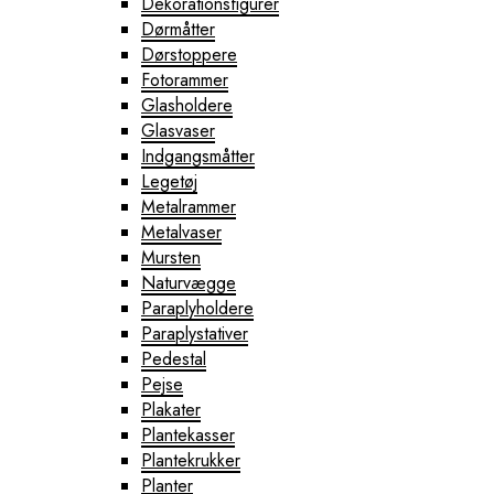
Dekorationsfigurer
Dørmåtter
Dørstoppere
Fotorammer
Glasholdere
Glasvaser
Indgangsmåtter
Legetøj
Metalrammer
Metalvaser
Mursten
Naturvægge
Paraplyholdere
Paraplystativer
Pedestal
Pejse
Plakater
Plantekasser
Plantekrukker
Planter