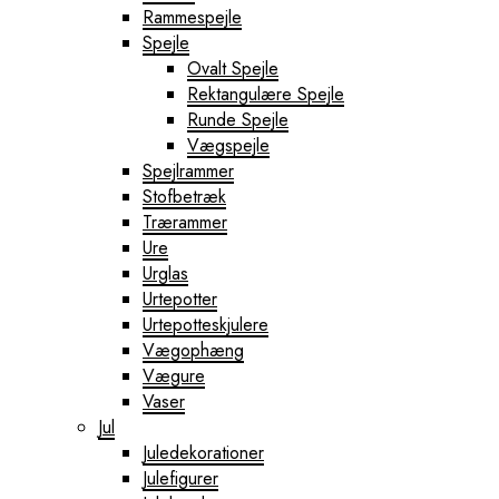
Rammespejle
Spejle
Ovalt Spejle
Rektangulære Spejle
Runde Spejle
Vægspejle
Spejlrammer
Stofbetræk
Trærammer
Ure
Urglas
Urtepotter
Urtepotteskjulere
Vægophæng
Vægure
Vaser
Jul
Juledekorationer
Julefigurer