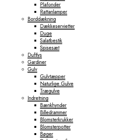
Plafonder
Rattanlamper
Borddækning
Dækkeservietter
Duge
Salatbestik
Spisesæt
Duftlys
Gardiner
Gulv
Gulvtæpper
Naturlige Gulve
Trægulve
Indretning
Bænkhynder
Billedrammer
Blomsterkrukker
Blomsterpotter
Bøger