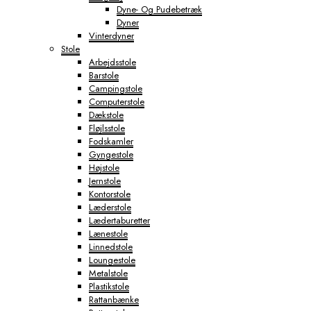
Dyne- Og Pudebetræk
Dyner
Vinterdyner
Stole
Arbejdsstole
Barstole
Campingstole
Computerstole
Dækstole
Fløjlsstole
Fodskamler
Gyngestole
Højstole
Jernstole
Kontorstole
Læderstole
Lædertaburetter
Lænestole
Linnedstole
Loungestole
Metalstole
Plastikstole
Rattanbænke