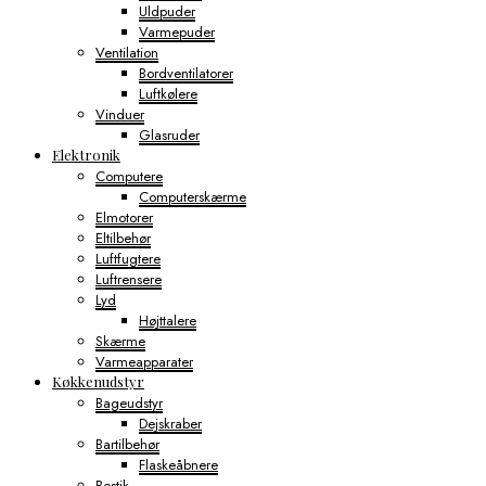
Uldpuder
Varmepuder
Ventilation
Bordventilatorer
Luftkølere
Vinduer
Glasruder
Elektronik
Computere
Computerskærme
Elmotorer
Eltilbehør
Luftfugtere
Luftrensere
Lyd
Højttalere
Skærme
Varmeapparater
Køkkenudstyr
Bageudstyr
Dejskraber
Bartilbehør
Flaskeåbnere
Bestik