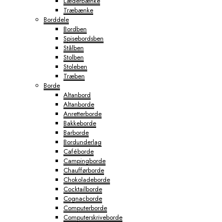
Læderbænke
Træbænke
Borddele
Bordben
Spisebordsben
Stålben
Stolben
Stoleben
Træben
Borde
Altanbord
Altanborde
Anretterborde
Bakkeborde
Barborde
Bordunderlag
Caféborde
Campingborde
Chaufførborde
Chokoladeborde
Cocktailborde
Cognacborde
Computerborde
Computerskriveborde