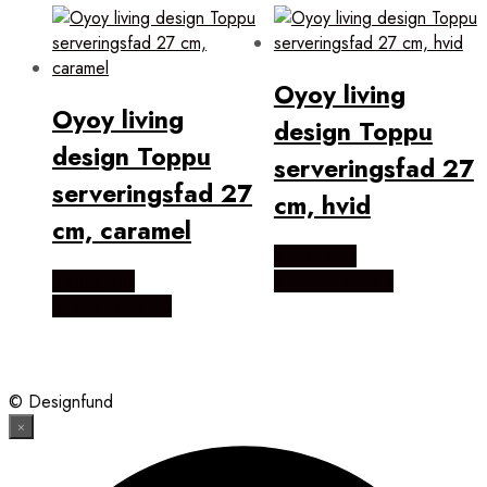
Oyoy living
Oyoy living
design Toppu
design Toppu
serveringsfad 27
serveringsfad 27
cm, hvid
cm, caramel
Købes Hos
Købes Hos
KitchenOne.dk
KitchenOne.dk
© Designfund
×