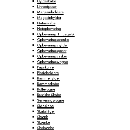
Hyldeskabe
Linnedposer
Magasinholdere
Magasinhylder
Naturskabe
Netopbevaring
Opbevaring Til Legetøj
Opbevaringsbænke
Opbevaringshylder
Opbevaringsposer
Opbevaringstasker
Opbevaringsvogne
Papirkurve
Pladeholdere
Rammehylder
Rammeskabe
Rullevogne
Rustikke Skabe
Serveringsvogne
Sideskabe
Skabslåger
Skænk
Skænke
Skobænke