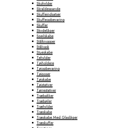
Skohylder
Skraldespande
Skuffeindsatser
Skuffeopbevaring
Skuffer
Skydelåger
Spejlskabe
Stålknopper
Stålvask
Stueskabe
Tehylder
Tøjholdere
Tøjopbevaring
Tøjposer
Tøjskabe
Tøjstativer
Tørrestativer
Træbakker
Træbøjler
Træhylder
Træskabe
Træskabe Med Glaslåger
Træskuffer