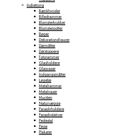
Indretning
Bænkhynder
Billedrammer
Blomsterkrukker
Blomsterpotter
Bøger
Dekorationsfigurer
Dørmåtter
Dørstoppere
Fotorammer
Glasholdere
Glasvaser
Indgangsmåtter
Legetøj
Metalrammer
Metalvaser
Mursten
Naturvægge
Paraplyholdere
Paraplystativer
Pedestal
Pejse
Plakater