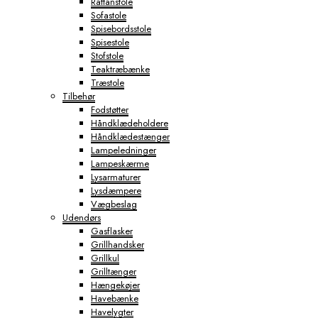
Rattanstole
Sofastole
Spisebordsstole
Spisestole
Stofstole
Teaktræbænke
Træstole
Tilbehør
Fodstøtter
Håndklædeholdere
Håndklædestænger
Lampeledninger
Lampeskærme
Lysarmaturer
Lysdæmpere
Vægbeslag
Udendørs
Gasflasker
Grillhandsker
Grillkul
Grilltænger
Hængekøjer
Havebænke
Havelygter