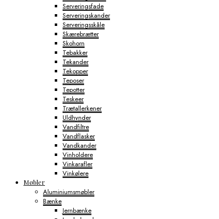
Serveringsfade
Serveringskander
Serveringsskåle
Skærebrætter
Skohorn
Tebakker
Tekander
Tekopper
Teposer
Tepotter
Teskeer
Trætallerkener
Uldhynder
Vandfiltre
Vandflasker
Vandkander
Vinholdere
Vinkarafler
Vinkølere
Møbler
Aluminiumsmøbler
Bænke
Jernbænke