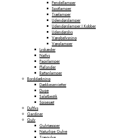
Pendellamper
Spotlamper
Trælamper
Udendørslamper
Udendørslamper I Kobber
Udendørslys
Vægbelysning
Væglamper
Lyskæder
Natlys
Papirlamper
Plafonder
Rattanlamper
Borddækning
Dækkeservietter
Duge
Salatbestik
Spisesæt
Duftlys
Gardiner
Gulv
Gulvtæpper
Naturlige Gulve
Trægulve