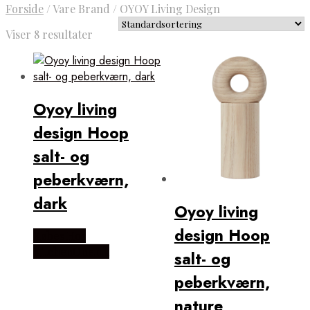
Forside
/
Vare Brand
/
OYOY Living Design
Viser 8 resultater
Oyoy living
design Hoop
salt- og
peberkværn,
dark
Oyoy living
design Hoop
Købes Hos
KitchenOne.dk
salt- og
peberkværn,
nature