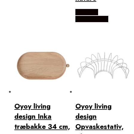
Købes Hos
KitchenOne.dk
Oyoy living
Oyoy living
design Inka
design
træbakke 34 cm,
Opvaskestativ,