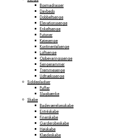
Boxmadrasser
Daybeds
Dobbeltsenge
Elevationssenge
Enkeltsenge
Futoner
Køjesenge
Kontinentalsenge
Loftsenge
Opbevaringssenge
Sengerammer
Tremmesenge
Udtrækssenge
Siddepladser
Puffer
Slagbænke
Skabe
Badeværelsesskabe
Entréskabe
Finerskabe
Garderobeskabe
Højskabe
Klædeskabe