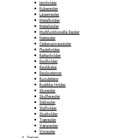
Jernhylder
Kubereoler
Lagerreoler
Metalhylder
Metalreoler
Multifunktionelle Reoler
Netreoler
Opbevaringsreoler
Pladehylder
Rattanhylder
Reolhylder
Reolskabe
Reolsystemer
Rumdelere
Rustikke Hylder
Skoreoler
Skuffereoler
Stålreoler
Stofhylder
Stuehylder
Træreoler
Vægreoler
Vinreoler
Senge