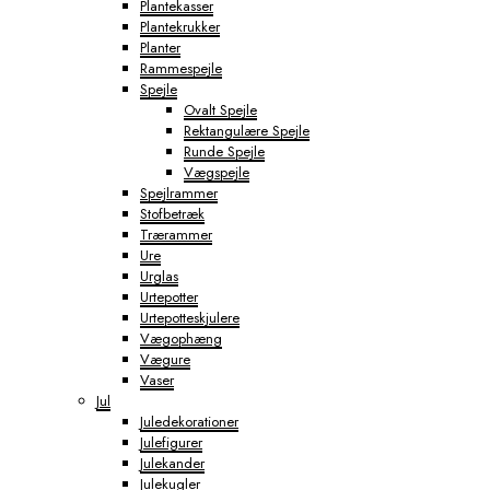
Plantekasser
Plantekrukker
Planter
Rammespejle
Spejle
Ovalt Spejle
Rektangulære Spejle
Runde Spejle
Vægspejle
Spejlrammer
Stofbetræk
Trærammer
Ure
Urglas
Urtepotter
Urtepotteskjulere
Vægophæng
Vægure
Vaser
Jul
Juledekorationer
Julefigurer
Julekander
Julekugler