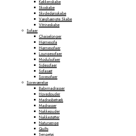
Køkkenskabe
Skoskabe
Skydedørsskabe
Væghængte Skabe
Vitrineskabe
Sofaer
Chaiselonger
Hjørnesofa
Hjørnesofaer
Loungesofaer
Modulsofaer
Sidesofaer
Sofasæt
Sovesofaer
Soveværelse
Babymadrasser
Hovedpuder
Madrasbetræk
Madrasser
Nakkepuder
Nakkestøtter
Natursenge
Quilts
Sengetøj