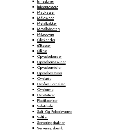
Ismaskiner
Juicepressere
Madkasser
Måleskeer
Metalbakker
Metalhåndtag
Mikroovne
Oliekander
Ølkasser
Ølkrus
Opvaskebørster
Opvaskemaskiner
Opvaskemidler
Opvaskestativer
Ovnfade
Ovnfast Porcelæn
Ovnforme
Ovnstativer
Plastikbakker
Salatskåle
Salt- Og Peberkværne
Saltkar
Serveringsbakker
Serveringsbestik