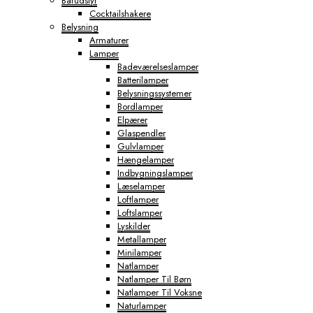
Barudstyr
Cocktailshakere
Belysning
Armaturer
Lamper
Badeværelseslamper
Batterilamper
Belysningssystemer
Bordlamper
Elpærer
Glaspendler
Gulvlamper
Hængelamper
Indbygningslamper
Læselamper
Loftlamper
Loftslamper
Lyskilder
Metallamper
Minilamper
Natlamper
Natlamper Til Børn
Natlamper Til Voksne
Naturlamper