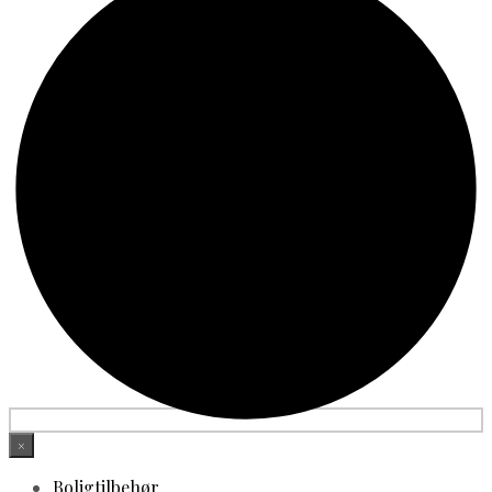
×
Boligtilbehør