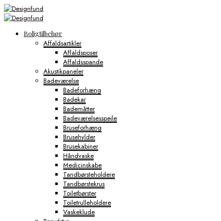
Boligtilbehør
Affaldsartikler
Affaldsposer
Affaldsspande
Akustikpaneler
Badeværelse
Badeforhæng
Badekar
Bademåtter
Badeværelsesspejle
Bruseforhæng
Brusehylder
Brusekabiner
Håndvaske
Medicinskabe
Tandbørsteholdere
Tandbørstekrus
Toiletbørster
Toiletrulleholdere
Vaskeklude