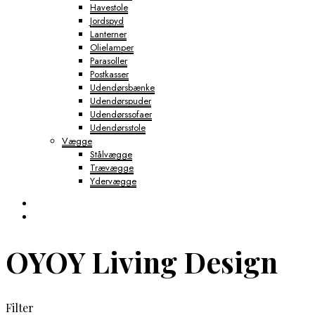
Havestole
Jordspyd
Lanterner
Olielamper
Parasoller
Postkasser
Udendørsbænke
Udendørspuder
Udendørssofaer
Udendørsstole
Vægge
Stålvægge
Trævægge
Ydervægge
OYOY Living Design
Filter