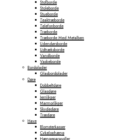
Stofborde
Stoleborde
Stueborde
Teaktræborde
Telefonborde
Træborde
Træborde Med Metalben
Udendørsborde
Udtræksborde
Vandborde
Vaskeborde
Bordplader
Glasbordplader
Døre
Dobbeltdøre
Glasdøre
Jernlåger
Marmorlåger
Skydedøre
Trædøre
Have
Blomsterkasser
Cykelophæng
Hængeparasoller