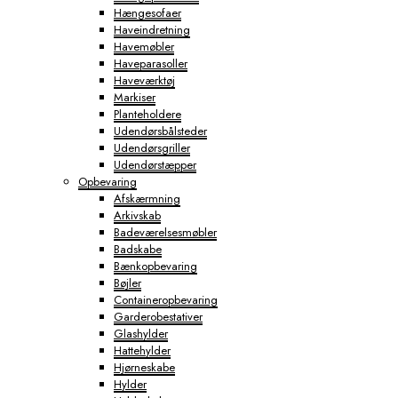
Hængesofaer
Haveindretning
Havemøbler
Haveparasoller
Haveværktøj
Markiser
Planteholdere
Udendørsbålsteder
Udendørsgriller
Udendørstæpper
Opbevaring
Afskærmning
Arkivskab
Badeværelsesmøbler
Badskabe
Bænkopbevaring
Bøjler
Containeropbevaring
Garderobestativer
Glashylder
Hattehylder
Hjørneskabe
Hylder