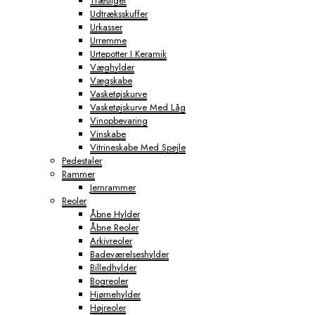
Træstiger
Udtræksskuffer
Urkasser
Urremme
Urtepotter I Keramik
Væghylder
Vægskabe
Vasketøjskurve
Vasketøjskurve Med Låg
Vinopbevaring
Vinskabe
Vitrineskabe Med Spejle
Pedestaler
Rammer
Jernrammer
Reoler
Åbne Hylder
Åbne Reoler
Arkivreoler
Badeværelseshylder
Billedhylder
Bogreoler
Hjørnehylder
Højreoler