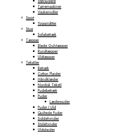
Støvsugere
Tørremaskiner
Vaskemidler
Sport
Yogamåtter
Stue
Sofabetræk
Tæpper
Bløde Gulvtæpper
Rundtæpper
Uldtæpper
Tekstiler
Betræk
Cotton Plaider
Håndklæder
Nordisk Tekstil
Pudebetræk
Puder
Læderpuder
Puder I Uld
Quiltede Puder
Siddehynder
Stolehynder
Uldplaider