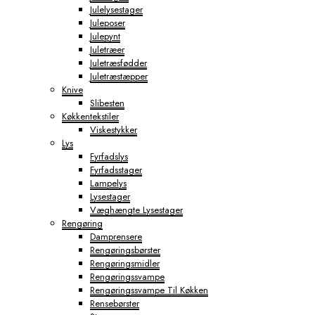
Julelysestager
Juleposer
Julepynt
Juletræer
Juletræsfødder
Juletræstæpper
Knive
Slibesten
Køkkentekstiler
Viskestykker
Lys
Fyrfadslys
Fyrfadsstager
Lampelys
Lysestager
Væghængte Lysestager
Rengøring
Damprensere
Rengøringsbørster
Rengøringsmidler
Rengøringssvampe
Rengøringssvampe Til Køkken
Rensebørster