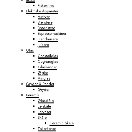
Fiskeknive
Elektriske Apparater
Airfryer
Blendere
Brødristere
Espressomaskiner
Håndmixere
Juicere
Glas
Cocktailglas
Cognacglas
Glaskander
Ølglas
Vinglas
Gryder & Pander
Gryder
Keramik
Glasskåle
Lerskåle
Lervaser
Skåle
Ceramic Skåle
Tallerkener