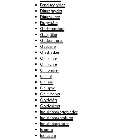
Fonduegryder
Frituregryder
Friturekurve
Frugtskåle
Gasbrændere
Gasgriller
Gaskomfurer
Gasovne
Glasflasker
Grillknive
Grillkurve
Grillplader
Grillrist
Grillsæt
Grillspyd
Grilltilbehør
Grydelåg
Grydeskeer
Induktionskogeplader
Induktionskomfurer
Induktionsplader
Isforme
Isknusere