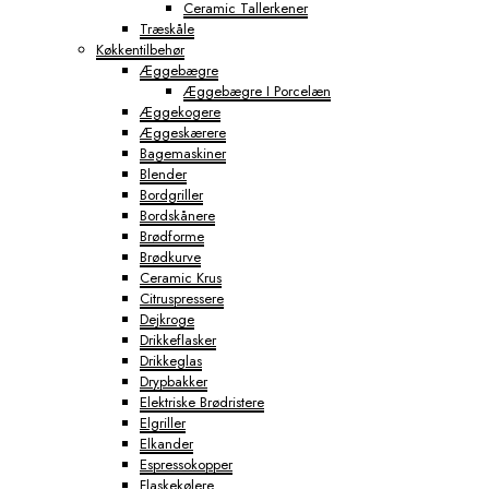
Ceramic Tallerkener
Træskåle
Køkkentilbehør
Æggebægre
Æggebægre I Porcelæn
Æggekogere
Æggeskærere
Bagemaskiner
Blender
Bordgriller
Bordskånere
Brødforme
Brødkurve
Ceramic Krus
Citruspressere
Dejkroge
Drikkeflasker
Drikkeglas
Drypbakker
Elektriske Brødristere
Elgriller
Elkander
Espressokopper
Flaskekølere