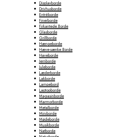
Displayborde
Drivhusborde
Entréborde
Finerborde
Firkantede Borde
Glasborde
Grillborde
Hængeborde
Hæve-sænke Borde
Haveborde
Jernborde
Juleborde
Læderborde
Lakborde
Lampebord
Laptopborde
Magasinborde
Marmorborde
Metalborde
Miniborde
Mødeborde
Musikborde
Natborde
Naturborde