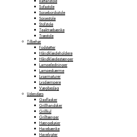
Rattanstole
Sofastole
Spisebordsstole
Spisestole
Stofstole
Teaktræbænke
Træstole
Tilbehør
Fodstøtter
Håndklædeholdere
Håndklædestænger
Lampeledninger
Lampeskærme
Lysarmaturer
Lysdæmpere
Vægbeslag
Udendørs
Gasflasker
Grillhandsker
Grillkul
Grilltænger
Hængekøjer
Havebænke
Havelygter