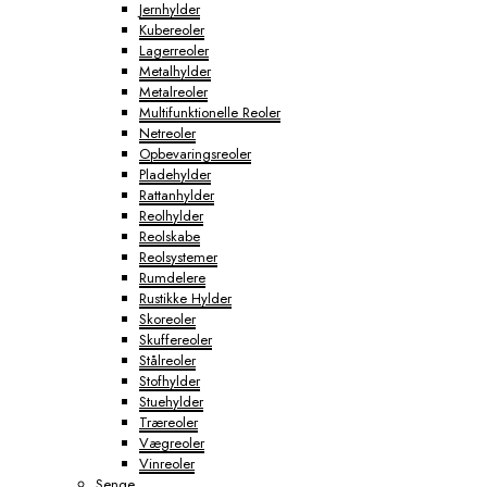
Jernhylder
Kubereoler
Lagerreoler
Metalhylder
Metalreoler
Multifunktionelle Reoler
Netreoler
Opbevaringsreoler
Pladehylder
Rattanhylder
Reolhylder
Reolskabe
Reolsystemer
Rumdelere
Rustikke Hylder
Skoreoler
Skuffereoler
Stålreoler
Stofhylder
Stuehylder
Træreoler
Vægreoler
Vinreoler
Senge