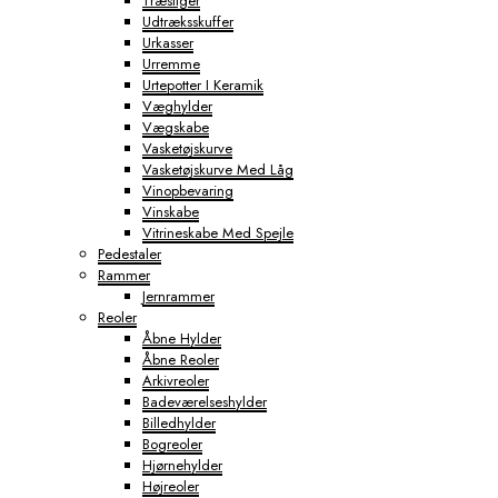
Træstiger
Udtræksskuffer
Urkasser
Urremme
Urtepotter I Keramik
Væghylder
Vægskabe
Vasketøjskurve
Vasketøjskurve Med Låg
Vinopbevaring
Vinskabe
Vitrineskabe Med Spejle
Pedestaler
Rammer
Jernrammer
Reoler
Åbne Hylder
Åbne Reoler
Arkivreoler
Badeværelseshylder
Billedhylder
Bogreoler
Hjørnehylder
Højreoler