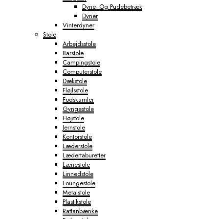
Dyne- Og Pudebetræk
Dyner
Vinterdyner
Stole
Arbejdsstole
Barstole
Campingstole
Computerstole
Dækstole
Fløjlsstole
Fodskamler
Gyngestole
Højstole
Jernstole
Kontorstole
Læderstole
Lædertaburetter
Lænestole
Linnedstole
Loungestole
Metalstole
Plastikstole
Rattanbænke