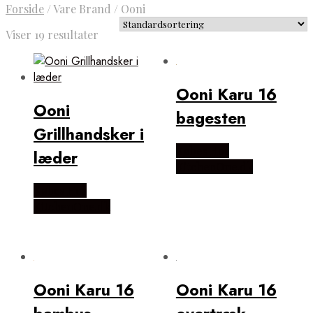
Forside
/
Vare Brand
/
Ooni
Viser 19 resultater
Ooni Karu 16
Ooni
bagesten
Grillhandsker i
Købes Hos
læder
KitchenOne.dk
Købes Hos
KitchenOne.dk
Ooni Karu 16
Ooni Karu 16