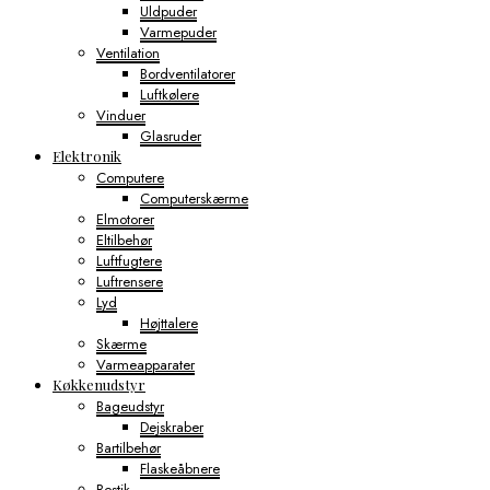
Uldpuder
Varmepuder
Ventilation
Bordventilatorer
Luftkølere
Vinduer
Glasruder
Elektronik
Computere
Computerskærme
Elmotorer
Eltilbehør
Luftfugtere
Luftrensere
Lyd
Højttalere
Skærme
Varmeapparater
Køkkenudstyr
Bageudstyr
Dejskraber
Bartilbehør
Flaskeåbnere
Bestik