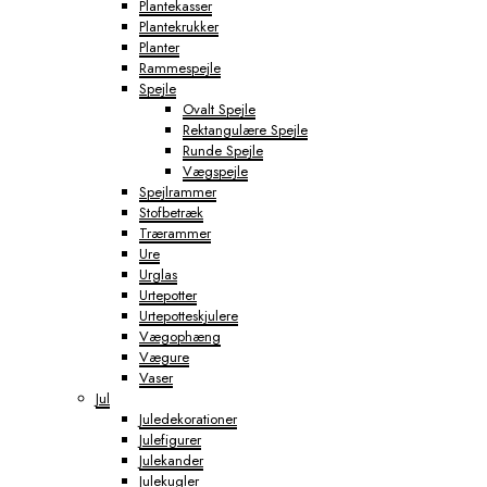
Plantekasser
Plantekrukker
Planter
Rammespejle
Spejle
Ovalt Spejle
Rektangulære Spejle
Runde Spejle
Vægspejle
Spejlrammer
Stofbetræk
Trærammer
Ure
Urglas
Urtepotter
Urtepotteskjulere
Vægophæng
Vægure
Vaser
Jul
Juledekorationer
Julefigurer
Julekander
Julekugler