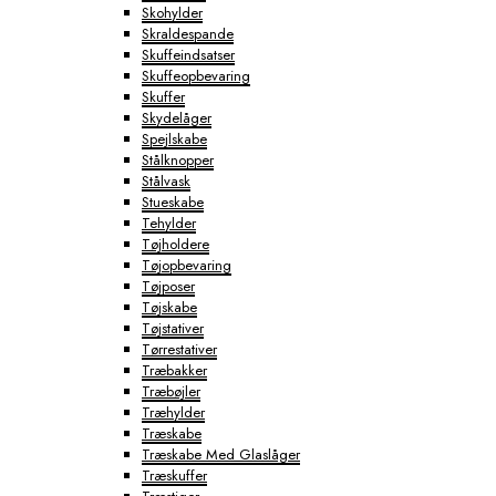
Skohylder
Skraldespande
Skuffeindsatser
Skuffeopbevaring
Skuffer
Skydelåger
Spejlskabe
Stålknopper
Stålvask
Stueskabe
Tehylder
Tøjholdere
Tøjopbevaring
Tøjposer
Tøjskabe
Tøjstativer
Tørrestativer
Træbakker
Træbøjler
Træhylder
Træskabe
Træskabe Med Glaslåger
Træskuffer