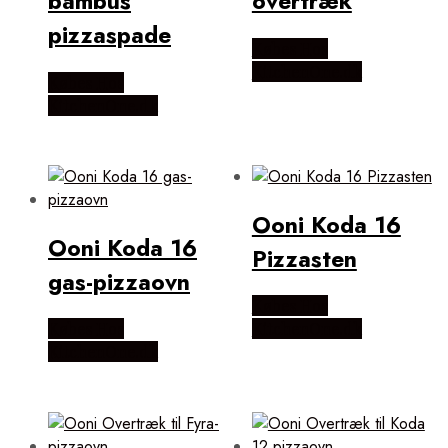
bambus
overtræk
pizzaspade
Købes Hos
KitchenOne.dk
Købes Hos
KitchenOne.dk
Ooni Koda 16
Ooni Koda 16
Pizzasten
gas-pizzaovn
Købes Hos
Købes Hos
KitchenOne.dk
KitchenOne.dk