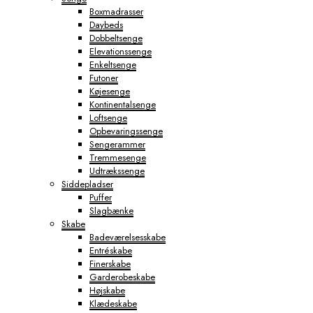
Boxmadrasser
Daybeds
Dobbeltsenge
Elevationssenge
Enkeltsenge
Futoner
Køjesenge
Kontinentalsenge
Loftsenge
Opbevaringssenge
Sengerammer
Tremmesenge
Udtrækssenge
Siddepladser
Puffer
Slagbænke
Skabe
Badeværelsesskabe
Entréskabe
Finerskabe
Garderobeskabe
Højskabe
Klædeskabe