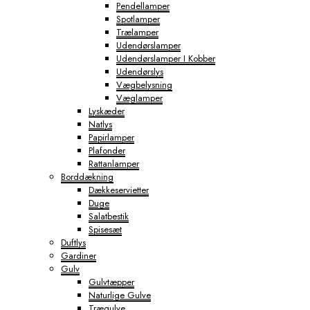
Pendellamper
Spotlamper
Trælamper
Udendørslamper
Udendørslamper I Kobber
Udendørslys
Vægbelysning
Væglamper
Lyskæder
Natlys
Papirlamper
Plafonder
Rattanlamper
Borddækning
Dækkeservietter
Duge
Salatbestik
Spisesæt
Duftlys
Gardiner
Gulv
Gulvtæpper
Naturlige Gulve
Trægulve