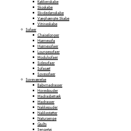
Køkkenskabe
Skoskabe
Skydedørsskabe
Væghængte Skabe
Vitrineskabe
Sofaer
Chaiselonger
Hjørnesofa
Hjørnesofaer
Loungesofaer
Modulsofaer
Sidesofaer
Sofasæt
Sovesofaer
Soveværelse
Babymadrasser
Hovedpuder
Madrasbetræk
Madrasser
Nakkepuder
Nakkestøtter
Natursenge
Quilts
Sengetøj