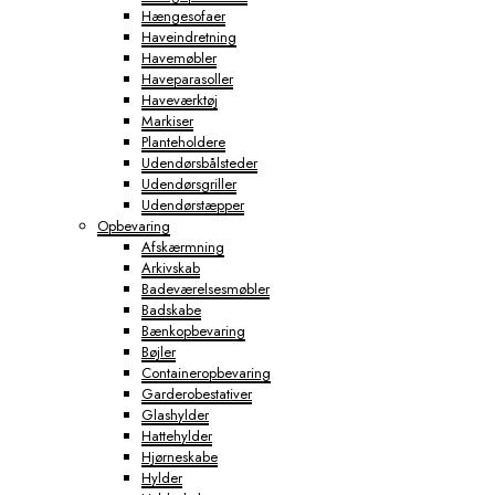
Hængesofaer
Haveindretning
Havemøbler
Haveparasoller
Haveværktøj
Markiser
Planteholdere
Udendørsbålsteder
Udendørsgriller
Udendørstæpper
Opbevaring
Afskærmning
Arkivskab
Badeværelsesmøbler
Badskabe
Bænkopbevaring
Bøjler
Containeropbevaring
Garderobestativer
Glashylder
Hattehylder
Hjørneskabe
Hylder