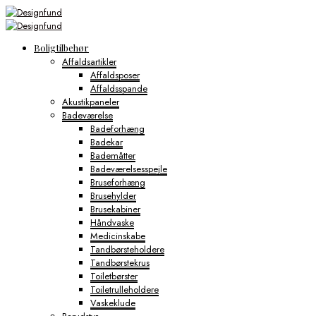
Boligtilbehør
Affaldsartikler
Affaldsposer
Affaldsspande
Akustikpaneler
Badeværelse
Badeforhæng
Badekar
Bademåtter
Badeværelsesspejle
Bruseforhæng
Brusehylder
Brusekabiner
Håndvaske
Medicinskabe
Tandbørsteholdere
Tandbørstekrus
Toiletbørster
Toiletrulleholdere
Vaskeklude