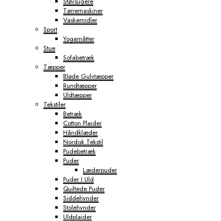
Støvsugere
Tørremaskiner
Vaskemidler
Sport
Yogamåtter
Stue
Sofabetræk
Tæpper
Bløde Gulvtæpper
Rundtæpper
Uldtæpper
Tekstiler
Betræk
Cotton Plaider
Håndklæder
Nordisk Tekstil
Pudebetræk
Puder
Læderpuder
Puder I Uld
Quiltede Puder
Siddehynder
Stolehynder
Uldplaider