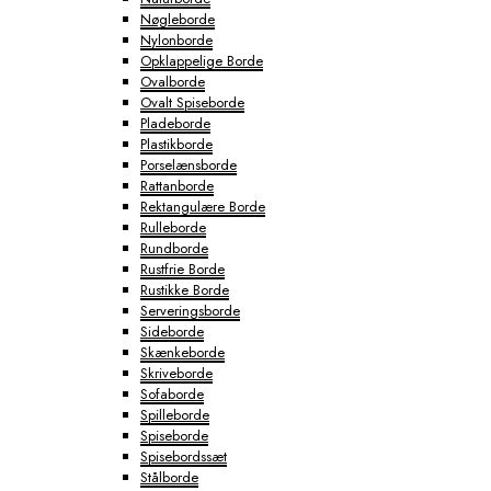
Nøgleborde
Nylonborde
Opklappelige Borde
Ovalborde
Ovalt Spiseborde
Pladeborde
Plastikborde
Porselænsborde
Rattanborde
Rektangulære Borde
Rulleborde
Rundborde
Rustfrie Borde
Rustikke Borde
Serveringsborde
Sideborde
Skænkeborde
Skriveborde
Sofaborde
Spilleborde
Spiseborde
Spisebordssæt
Stålborde