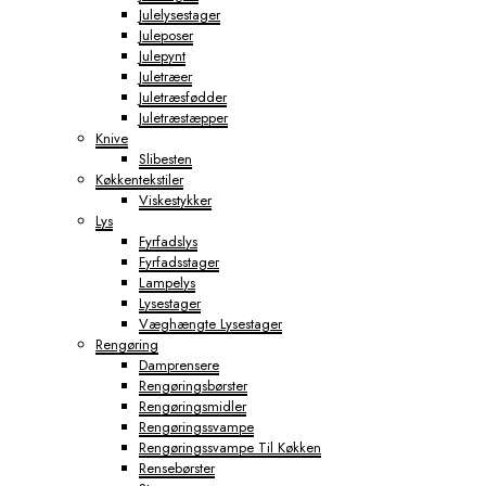
Julelysestager
Juleposer
Julepynt
Juletræer
Juletræsfødder
Juletræstæpper
Knive
Slibesten
Køkkentekstiler
Viskestykker
Lys
Fyrfadslys
Fyrfadsstager
Lampelys
Lysestager
Væghængte Lysestager
Rengøring
Damprensere
Rengøringsbørster
Rengøringsmidler
Rengøringssvampe
Rengøringssvampe Til Køkken
Rensebørster