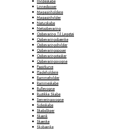
Hyldeskabe
Linnedposer
Magasinholdere
Magasinhylder
Naturskabe
Netopbevaring
Opbevaring Til Legetøj
Opbevaringsbænke
Opbevaringshylder
Opbevaringsposer
Opbevaringstasker
Opbevaringsvogne
Papirkurve
Pladeholdere
Rammehylder
Rammeskabe
Rullevogne
Rustikke Skabe
Serveringsvogne
Sideskabe
Skabslåger
Skænk
Skænke
Skobænke