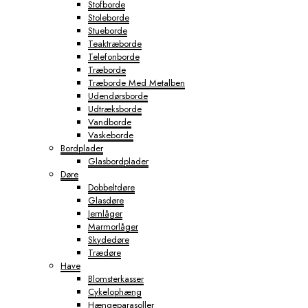
Stofborde
Stoleborde
Stueborde
Teaktræborde
Telefonborde
Træborde
Træborde Med Metalben
Udendørsborde
Udtræksborde
Vandborde
Vaskeborde
Bordplader
Glasbordplader
Døre
Dobbeltdøre
Glasdøre
Jernlåger
Marmorlåger
Skydedøre
Trædøre
Have
Blomsterkasser
Cykelophæng
Hængeparasoller