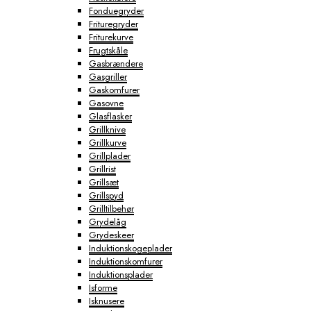
Fonduegryder
Frituregryder
Friturekurve
Frugtskåle
Gasbrændere
Gasgriller
Gaskomfurer
Gasovne
Glasflasker
Grillknive
Grillkurve
Grillplader
Grillrist
Grillsæt
Grillspyd
Grilltilbehør
Grydelåg
Grydeskeer
Induktionskogeplader
Induktionskomfurer
Induktionsplader
Isforme
Isknusere