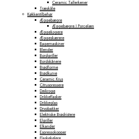
Ceramic Tallerkener
Træskåle
Køkkentilbehør
Æggebægre
Æggebægre I Porcelæn
Æggekogere
Æggeskærere
Bagemaskiner
Blender
Bordgriller
Bordskånere
Brødforme
Brødkurve
Ceramic Krus
Citruspressere
Dejkroge
Drikkeflasker
Drikkeglas
Drypbakker
Elektriske Brødristere
Elgriller
Elkander
Espressokopper
Flaskekølere