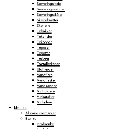
Serveringsfade
Serveringskander
Serveringsskåle
Skærebrætter
Skohorn
Tebakker
Tekander
Tekopper
Teposer
Tepotter
Teskeer
Trætallerkener
Uldhynder
Vandfiltre
Vandflasker
Vandkander
Vinholdere
Vinkarafler
Vinkølere
Møbler
Aluminiumsmøbler
Bænke
Jernbænke