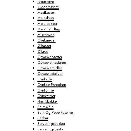
Ismaskiner
Juicepressere
Madkasser
Måleskeer
Metalbakker
Metalhåndtag
Mikroovne
Oliekander
Ølkasser
Ølkrus
Opvaskebørster
Opvaskemaskiner
Opvaskemidler
Opvaskestativer
Ovnfade
Ovnfast Porcelæn
Ovnforme
Ovnstativer
Plastikbakker
Salatskåle
Salt- Og Peberkværne
Saltkar
Serveringsbakker
Serveringsbestik