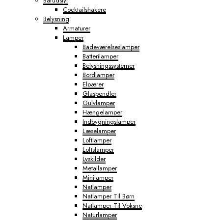
Barudstyr
Cocktailshakere
Belysning
Armaturer
Lamper
Badeværelseslamper
Batterilamper
Belysningssystemer
Bordlamper
Elpærer
Glaspendler
Gulvlamper
Hængelamper
Indbygningslamper
Læselamper
Loftlamper
Loftslamper
Lyskilder
Metallamper
Minilamper
Natlamper
Natlamper Til Børn
Natlamper Til Voksne
Naturlamper