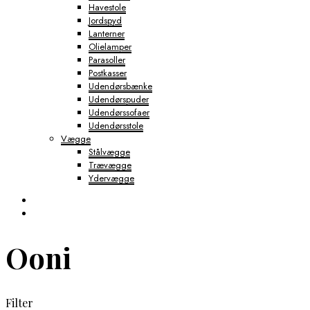
Havestole
Jordspyd
Lanterner
Olielamper
Parasoller
Postkasser
Udendørsbænke
Udendørspuder
Udendørssofaer
Udendørsstole
Vægge
Stålvægge
Trævægge
Ydervægge
Ooni
Filter