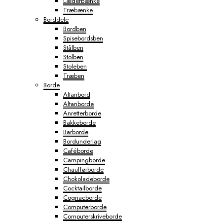
Læderbænke
Træbænke
Borddele
Bordben
Spisebordsben
Stålben
Stolben
Stoleben
Træben
Borde
Altanbord
Altanborde
Anretterborde
Bakkeborde
Barborde
Bordunderlag
Caféborde
Campingborde
Chaufførborde
Chokoladeborde
Cocktailborde
Cognacborde
Computerborde
Computerskriveborde