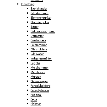
Indretning
Bænkhynder
Billedrammer
Blomsterkrukker
Blomsterpotter
Bøger
Dekorationsfigurer
Dørmåtter
Dørstoppere
Fotorammer
Glasholdere
Glasvaser
Indgangsmåtter
Legetøj
Metalrammer
Metalvaser
Mursten
Naturvægge
Paraplyholdere
Paraplystativer
Pedestal
Pejse
Plakater