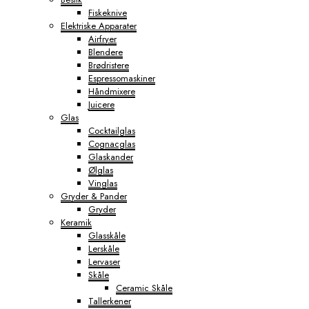
Fiskeknive
Elektriske Apparater
Airfryer
Blendere
Brødristere
Espressomaskiner
Håndmixere
Juicere
Glas
Cocktailglas
Cognacglas
Glaskander
Ølglas
Vinglas
Gryder & Pander
Gryder
Keramik
Glasskåle
Lerskåle
Lervaser
Skåle
Ceramic Skåle
Tallerkener