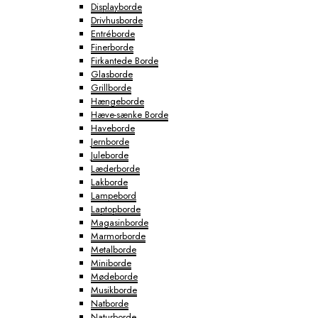
Displayborde
Drivhusborde
Entréborde
Finerborde
Firkantede Borde
Glasborde
Grillborde
Hængeborde
Hæve-sænke Borde
Haveborde
Jernborde
Juleborde
Læderborde
Lakborde
Lampebord
Laptopborde
Magasinborde
Marmorborde
Metalborde
Miniborde
Mødeborde
Musikborde
Natborde
Naturborde