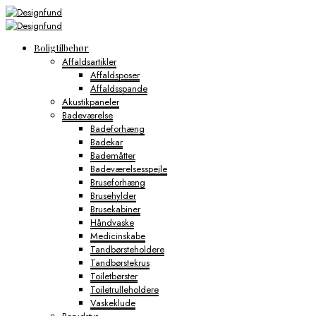
Boligtilbehør
Affaldsartikler
Affaldsposer
Affaldsspande
Akustikpaneler
Badeværelse
Badeforhæng
Badekar
Bademåtter
Badeværelsesspejle
Bruseforhæng
Brusehylder
Brusekabiner
Håndvaske
Medicinskabe
Tandbørsteholdere
Tandbørstekrus
Toiletbørster
Toiletrulleholdere
Vaskeklude