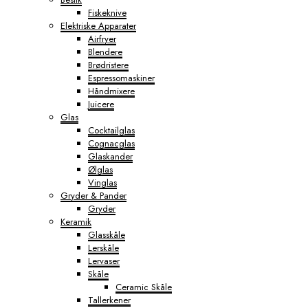
Fiskeknive
Elektriske Apparater
Airfryer
Blendere
Brødristere
Espressomaskiner
Håndmixere
Juicere
Glas
Cocktailglas
Cognacglas
Glaskander
Ølglas
Vinglas
Gryder & Pander
Gryder
Keramik
Glasskåle
Lerskåle
Lervaser
Skåle
Ceramic Skåle
Tallerkener