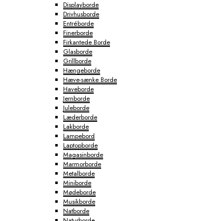
Displayborde
Drivhusborde
Entréborde
Finerborde
Firkantede Borde
Glasborde
Grillborde
Hængeborde
Hæve-sænke Borde
Haveborde
Jernborde
Juleborde
Læderborde
Lakborde
Lampebord
Laptopborde
Magasinborde
Marmorborde
Metalborde
Miniborde
Mødeborde
Musikborde
Natborde
Naturborde