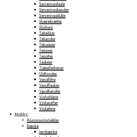
Serveringsfade
Serveringskander
Serveringsskåle
Skærebrætter
Skohorn
Tebakker
Tekander
Tekopper
Teposer
Tepotter
Teskeer
Trætallerkener
Uldhynder
Vandfiltre
Vandflasker
Vandkander
Vinholdere
Vinkarafler
Vinkølere
Møbler
Aluminiumsmøbler
Bænke
Jernbænke