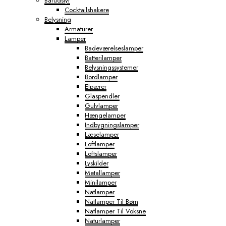
Barudstyr
Cocktailshakere
Belysning
Armaturer
Lamper
Badeværelseslamper
Batterilamper
Belysningssystemer
Bordlamper
Elpærer
Glaspendler
Gulvlamper
Hængelamper
Indbygningslamper
Læselamper
Loftlamper
Loftslamper
Lyskilder
Metallamper
Minilamper
Natlamper
Natlamper Til Børn
Natlamper Til Voksne
Naturlamper