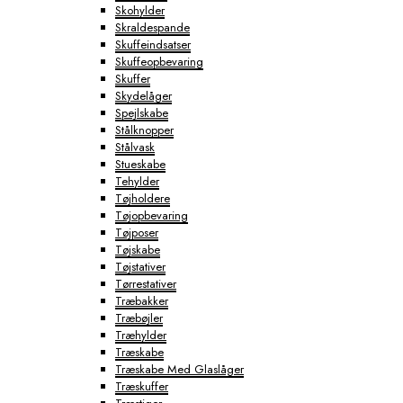
Skohylder
Skraldespande
Skuffeindsatser
Skuffeopbevaring
Skuffer
Skydelåger
Spejlskabe
Stålknopper
Stålvask
Stueskabe
Tehylder
Tøjholdere
Tøjopbevaring
Tøjposer
Tøjskabe
Tøjstativer
Tørrestativer
Træbakker
Træbøjler
Træhylder
Træskabe
Træskabe Med Glaslåger
Træskuffer