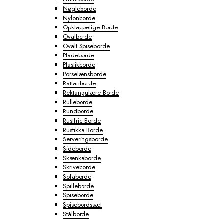
Nøgleborde
Nylonborde
Opklappelige Borde
Ovalborde
Ovalt Spiseborde
Pladeborde
Plastikborde
Porselænsborde
Rattanborde
Rektangulære Borde
Rulleborde
Rundborde
Rustfrie Borde
Rustikke Borde
Serveringsborde
Sideborde
Skænkeborde
Skriveborde
Sofaborde
Spilleborde
Spiseborde
Spisebordssæt
Stålborde