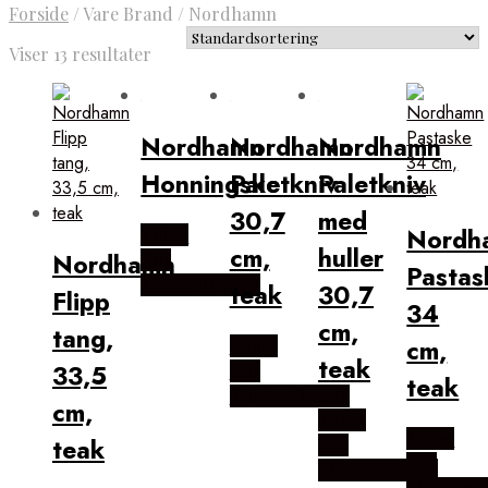
Forside
/
Vare Brand
/
Nordhamn
Viser 13 resultater
Nordhamn
Nordhamn
Nordhamn
Honningske
Paletkniv
Paletkniv
30,7
med
Nordh
Købes
cm,
huller
Nordhamn
Hos
Pastas
KitchenOne.dk
teak
30,7
Flipp
34
cm,
tang,
cm,
Købes
teak
33,5
Hos
teak
KitchenOne.dk
cm,
Købes
Købes
teak
Hos
Hos
KitchenOne.dk