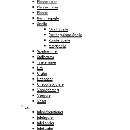
Plantekasser
Plantekrukker
Planter
Rammespejle
Spejle
Ovalt Spejle
Rektangulære Spejle
Runde Spejle
Vægspejle
Spejlrammer
Stofbetræk
Trærammer
Ure
Urglas
Urtepotter
Urtepotteskjulere
Vægophæng
Vægure
Vaser
Jul
Juledekorationer
Julefigurer
Julekander
Julekugler