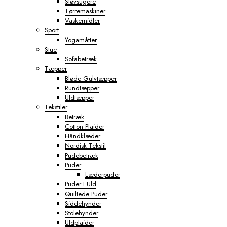
Støvsugere
Tørremaskiner
Vaskemidler
Sport
Yogamåtter
Stue
Sofabetræk
Tæpper
Bløde Gulvtæpper
Rundtæpper
Uldtæpper
Tekstiler
Betræk
Cotton Plaider
Håndklæder
Nordisk Tekstil
Pudebetræk
Puder
Læderpuder
Puder I Uld
Quiltede Puder
Siddehynder
Stolehynder
Uldplaider