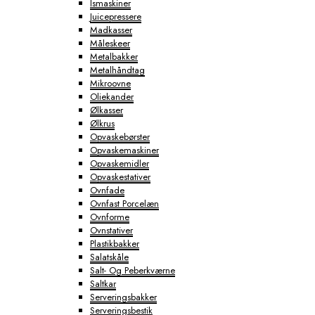
Ismaskiner
Juicepressere
Madkasser
Måleskeer
Metalbakker
Metalhåndtag
Mikroovne
Oliekander
Ølkasser
Ølkrus
Opvaskebørster
Opvaskemaskiner
Opvaskemidler
Opvaskestativer
Ovnfade
Ovnfast Porcelæn
Ovnforme
Ovnstativer
Plastikbakker
Salatskåle
Salt- Og Peberkværne
Saltkar
Serveringsbakker
Serveringsbestik