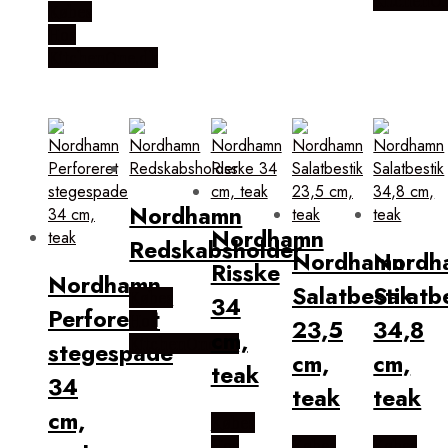
KitchenO
Købes
Hos
KitchenOne.dk
Nordhamn
Nordhamn
Redskabsholder
Nordhamn
Nordh
Risske
Nordhamn
Salatbestik
Salatb
Købes
34
Perforeret
Hos
23,5
34,8
cm,
KitchenOne.dk
stegespade
cm,
cm,
teak
34
teak
teak
cm,
Købes
Hos
Købes
Købes