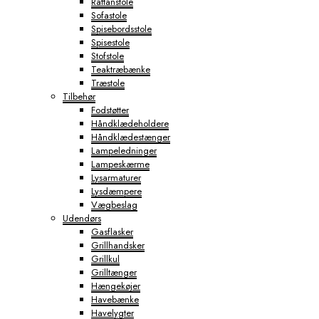
Rattanstole
Sofastole
Spisebordsstole
Spisestole
Stofstole
Teaktræbænke
Træstole
Tilbehør
Fodstøtter
Håndklædeholdere
Håndklædestænger
Lampeledninger
Lampeskærme
Lysarmaturer
Lysdæmpere
Vægbeslag
Udendørs
Gasflasker
Grillhandsker
Grillkul
Grilltænger
Hængekøjer
Havebænke
Havelygter