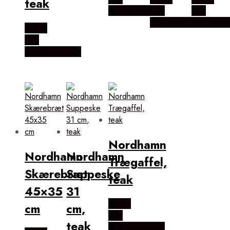
teak
KitchenOne.dk
Hos
Hos
KitchenOne.dk
KitchenO
Købes
Hos
KitchenOne.dk
Nordhamn
Nordhamn
Nordhamn
Trægaffel,
Skærebræt
Suppeske
teak
45×35
31
Købes
cm
cm,
Hos
teak
KitchenOne.dk