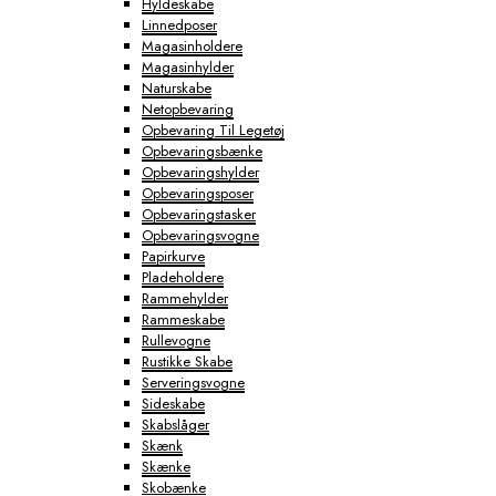
Hyldeskabe
Linnedposer
Magasinholdere
Magasinhylder
Naturskabe
Netopbevaring
Opbevaring Til Legetøj
Opbevaringsbænke
Opbevaringshylder
Opbevaringsposer
Opbevaringstasker
Opbevaringsvogne
Papirkurve
Pladeholdere
Rammehylder
Rammeskabe
Rullevogne
Rustikke Skabe
Serveringsvogne
Sideskabe
Skabslåger
Skænk
Skænke
Skobænke