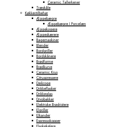
Ceramic Tallerkener
Træskåle
Køkkentilbehør
Æggebægre
Æggebægre I Porcelæn
Æggekogere
Æggeskærere
Bagemaskiner
Blender
Bordgriller
Bordskånere
Brødforme
Brødkurve
Ceramic Krus
Citruspressere
Dejkroge
Drikkeflasker
Drikkeglas
Drypbakker
Elektriske Brødristere
Elgriller
Elkander
Espressokopper
Flaskekølere