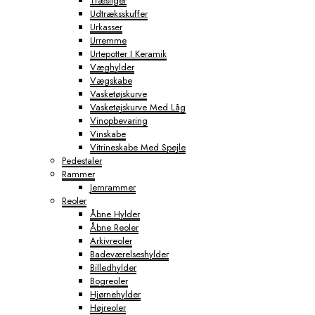
Træstiger
Udtræksskuffer
Urkasser
Urremme
Urtepotter I Keramik
Væghylder
Vægskabe
Vasketøjskurve
Vasketøjskurve Med Låg
Vinopbevaring
Vinskabe
Vitrineskabe Med Spejle
Pedestaler
Rammer
Jernrammer
Reoler
Åbne Hylder
Åbne Reoler
Arkivreoler
Badeværelseshylder
Billedhylder
Bogreoler
Hjørnehylder
Højreoler