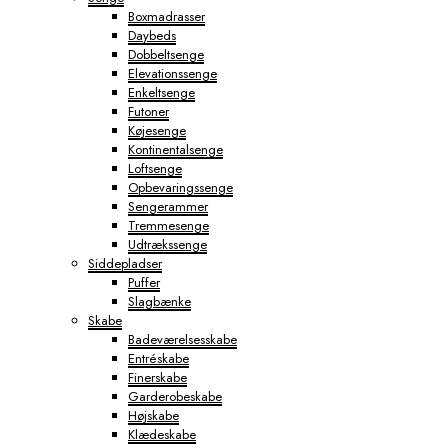
Boxmadrasser
Daybeds
Dobbeltsenge
Elevationssenge
Enkeltsenge
Futoner
Køjesenge
Kontinentalsenge
Loftsenge
Opbevaringssenge
Sengerammer
Tremmesenge
Udtrækssenge
Siddepladser
Puffer
Slagbænke
Skabe
Badeværelsesskabe
Entréskabe
Finerskabe
Garderobeskabe
Højskabe
Klædeskabe