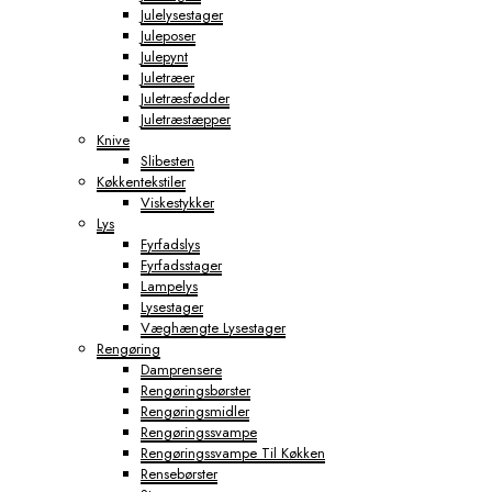
Julelysestager
Juleposer
Julepynt
Juletræer
Juletræsfødder
Juletræstæpper
Knive
Slibesten
Køkkentekstiler
Viskestykker
Lys
Fyrfadslys
Fyrfadsstager
Lampelys
Lysestager
Væghængte Lysestager
Rengøring
Damprensere
Rengøringsbørster
Rengøringsmidler
Rengøringssvampe
Rengøringssvampe Til Køkken
Rensebørster