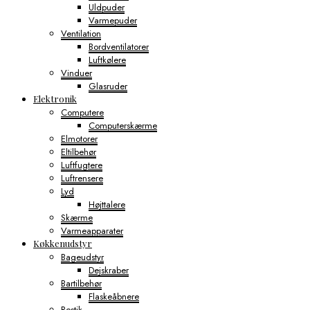
Uldpuder
Varmepuder
Ventilation
Bordventilatorer
Luftkølere
Vinduer
Glasruder
Elektronik
Computere
Computerskærme
Elmotorer
Eltilbehør
Luftfugtere
Luftrensere
Lyd
Højttalere
Skærme
Varmeapparater
Køkkenudstyr
Bageudstyr
Dejskraber
Bartilbehør
Flaskeåbnere
Bestik