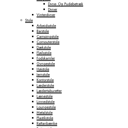
Dyne- Og Pudebetræk
Dyner
Vinterdyner
Stole
Arbejdsstole
Barstole
Campingstole
Computerstole
Dækstole
Fløjlsstole
Fodskamler
Gyngestole
Højstole
Jernstole
Kontorstole
Læderstole
Lædertaburetter
Lænestole
Linnedstole
Loungestole
Metalstole
Plastikstole
Rattanbænke