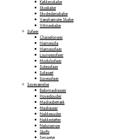
Køkkenskabe
Skoskabe
Skydedørsskabe
Væghængte Skabe
Vitrineskabe
Sofaer
Chaiselonger
Hjørnesofa
Hjørnesofaer
Loungesofaer
Modulsofaer
Sidesofaer
Sofasæt
Sovesofaer
Soveværelse
Babymadrasser
Hovedpuder
Madrasbetræk
Madrasser
Nakkepuder
Nakkestøtter
Natursenge
Quilts
Sengetøj