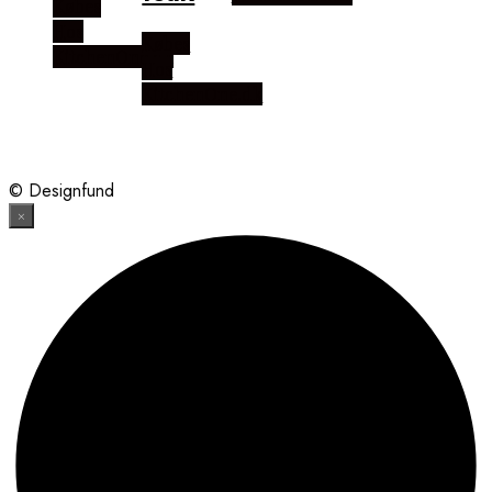
Købes
Hos
Købes
KitchenOne.dk
Hos
KitchenOne.dk
© Designfund
×