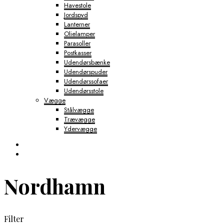
Havestole
Jordspyd
Lanterner
Olielamper
Parasoller
Postkasser
Udendørsbænke
Udendørspuder
Udendørssofaer
Udendørsstole
Vægge
Stålvægge
Trævægge
Ydervægge
Nordhamn
Filter