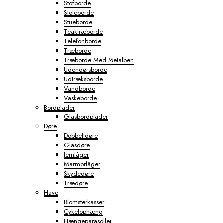
Stofborde
Stoleborde
Stueborde
Teaktræborde
Telefonborde
Træborde
Træborde Med Metalben
Udendørsborde
Udtræksborde
Vandborde
Vaskeborde
Bordplader
Glasbordplader
Døre
Dobbeltdøre
Glasdøre
Jernlåger
Marmorlåger
Skydedøre
Trædøre
Have
Blomsterkasser
Cykelophæng
Hængeparasoller