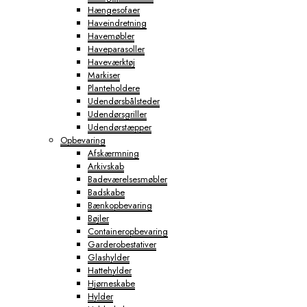
Hængesofaer
Haveindretning
Havemøbler
Haveparasoller
Haveværktøj
Markiser
Planteholdere
Udendørsbålsteder
Udendørsgriller
Udendørstæpper
Opbevaring
Afskærmning
Arkivskab
Badeværelsesmøbler
Badskabe
Bænkopbevaring
Bøjler
Containeropbevaring
Garderobestativer
Glashylder
Hattehylder
Hjørneskabe
Hylder