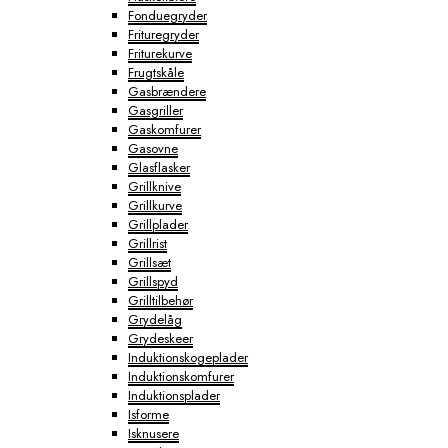
Fonduegryder
Frituregryder
Friturekurve
Frugtskåle
Gasbrændere
Gasgriller
Gaskomfurer
Gasovne
Glasflasker
Grillknive
Grillkurve
Grillplader
Grillrist
Grillsæt
Grillspyd
Grilltilbehør
Grydelåg
Grydeskeer
Induktionskogeplader
Induktionskomfurer
Induktionsplader
Isforme
Isknusere