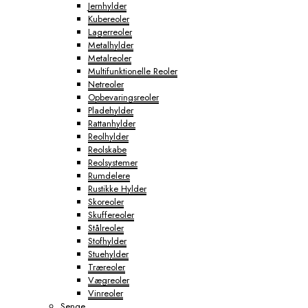
Jernhylder
Kubereoler
Lagerreoler
Metalhylder
Metalreoler
Multifunktionelle Reoler
Netreoler
Opbevaringsreoler
Pladehylder
Rattanhylder
Reolhylder
Reolskabe
Reolsystemer
Rumdelere
Rustikke Hylder
Skoreoler
Skuffereoler
Stålreoler
Stofhylder
Stuehylder
Træreoler
Vægreoler
Vinreoler
Senge