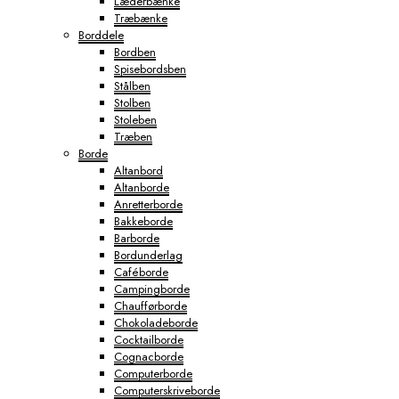
Læderbænke
Træbænke
Borddele
Bordben
Spisebordsben
Stålben
Stolben
Stoleben
Træben
Borde
Altanbord
Altanborde
Anretterborde
Bakkeborde
Barborde
Bordunderlag
Caféborde
Campingborde
Chaufførborde
Chokoladeborde
Cocktailborde
Cognacborde
Computerborde
Computerskriveborde