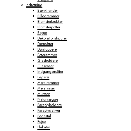
Indretning
Bænkhynder
Billedrammer
Blomsterkrukker
Blomsterpotter
Bøger
Dekorationsfigurer
Dørmåtter
Dørstoppere
Fotorammer
Glasholdere
Glasvaser
Indgangsmåtter
Legetøj
Metalrammer
Metalvaser
Mursten
Naturvægge
Paraplyholdere
Paraplystativer
Pedestal
Pejse
Plakater