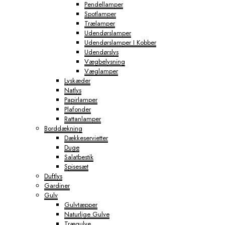
Pendellamper
Spotlamper
Trælamper
Udendørslamper
Udendørslamper I Kobber
Udendørslys
Vægbelysning
Væglamper
Lyskæder
Natlys
Papirlamper
Plafonder
Rattanlamper
Borddækning
Dækkeservietter
Duge
Salatbestik
Spisesæt
Duftlys
Gardiner
Gulv
Gulvtæpper
Naturlige Gulve
Trægulve