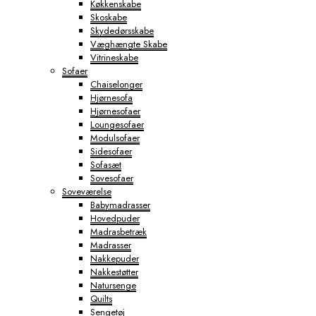
Køkkenskabe
Skoskabe
Skydedørsskabe
Væghængte Skabe
Vitrineskabe
Sofaer
Chaiselonger
Hjørnesofa
Hjørnesofaer
Loungesofaer
Modulsofaer
Sidesofaer
Sofasæt
Sovesofaer
Soveværelse
Babymadrasser
Hovedpuder
Madrasbetræk
Madrasser
Nakkepuder
Nakkestøtter
Natursenge
Quilts
Sengetøj