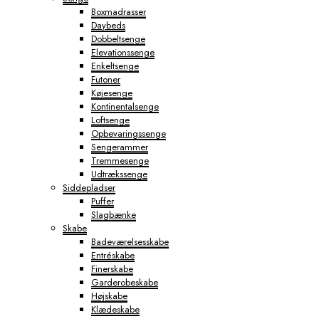
Boxmadrasser
Daybeds
Dobbeltsenge
Elevationssenge
Enkeltsenge
Futoner
Køjesenge
Kontinentalsenge
Loftsenge
Opbevaringssenge
Sengerammer
Tremmesenge
Udtrækssenge
Siddepladser
Puffer
Slagbænke
Skabe
Badeværelsesskabe
Entréskabe
Finerskabe
Garderobeskabe
Højskabe
Klædeskabe