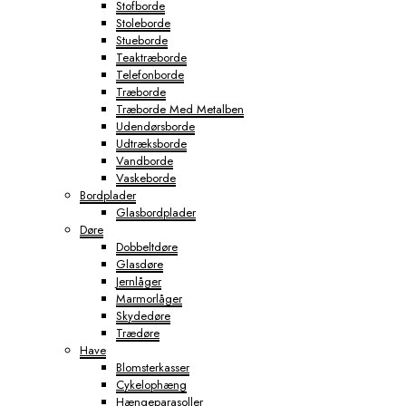
Stofborde
Stoleborde
Stueborde
Teaktræborde
Telefonborde
Træborde
Træborde Med Metalben
Udendørsborde
Udtræksborde
Vandborde
Vaskeborde
Bordplader
Glasbordplader
Døre
Dobbeltdøre
Glasdøre
Jernlåger
Marmorlåger
Skydedøre
Trædøre
Have
Blomsterkasser
Cykelophæng
Hængeparasoller