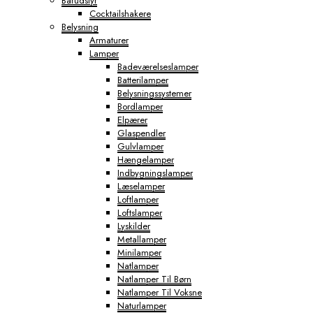
Barudstyr
Cocktailshakere
Belysning
Armaturer
Lamper
Badeværelseslamper
Batterilamper
Belysningssystemer
Bordlamper
Elpærer
Glaspendler
Gulvlamper
Hængelamper
Indbygningslamper
Læselamper
Loftlamper
Loftslamper
Lyskilder
Metallamper
Minilamper
Natlamper
Natlamper Til Børn
Natlamper Til Voksne
Naturlamper