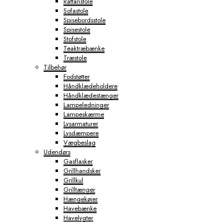
Rattanstole
Sofastole
Spisebordsstole
Spisestole
Stofstole
Teaktræbænke
Træstole
Tilbehør
Fodstøtter
Håndklædeholdere
Håndklædestænger
Lampeledninger
Lampeskærme
Lysarmaturer
Lysdæmpere
Vægbeslag
Udendørs
Gasflasker
Grillhandsker
Grillkul
Grilltænger
Hængekøjer
Havebænke
Havelygter