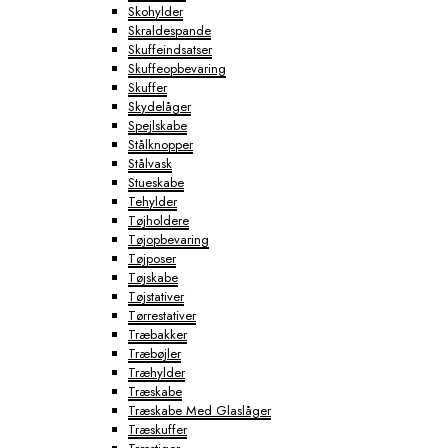
Skohylder
Skraldespande
Skuffeindsatser
Skuffeopbevaring
Skuffer
Skydelåger
Spejlskabe
Stålknopper
Stålvask
Stueskabe
Tehylder
Tøjholdere
Tøjopbevaring
Tøjposer
Tøjskabe
Tøjstativer
Tørrestativer
Træbakker
Træbøjler
Træhylder
Træskabe
Træskabe Med Glaslåger
Træskuffer