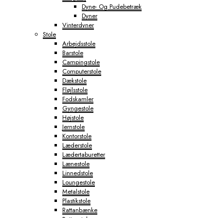
Dyne- Og Pudebetræk
Dyner
Vinterdyner
Stole
Arbejdsstole
Barstole
Campingstole
Computerstole
Dækstole
Fløjlsstole
Fodskamler
Gyngestole
Højstole
Jernstole
Kontorstole
Læderstole
Lædertaburetter
Lænestole
Linnedstole
Loungestole
Metalstole
Plastikstole
Rattanbænke