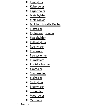
Jernhylder
Kubereoler
Lagerreoler
Metalhylder
Metalreoler
Multifunktionelle Reoler
Netreoler
Opbevaringsreoler
Pladehylder
Rattanhylder
Reolhylder
Reolskabe
Reolsystemer
Rumdelere
Rustikke Hylder
Skoreoler
Skuffereoler
Stålreoler
Stofhylder
Stuehylder
Træreoler
Vægreoler
Vinreoler
Senge