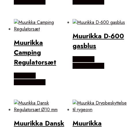
KitchenOne.dk
KitchenOne.dk
Muurikka D-600
Muurikka
gasblus
Camping
Købes Hos
Regulatorsæt
KitchenOne.dk
Købes Hos
KitchenOne.dk
Muurikka Dansk
Muurikka