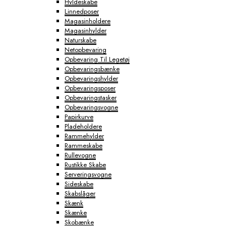
Hyldeskabe
Linnedposer
Magasinholdere
Magasinhylder
Naturskabe
Netopbevaring
Opbevaring Til Legetøj
Opbevaringsbænke
Opbevaringshylder
Opbevaringsposer
Opbevaringstasker
Opbevaringsvogne
Papirkurve
Pladeholdere
Rammehylder
Rammeskabe
Rullevogne
Rustikke Skabe
Serveringsvogne
Sideskabe
Skabslåger
Skænk
Skænke
Skobænke