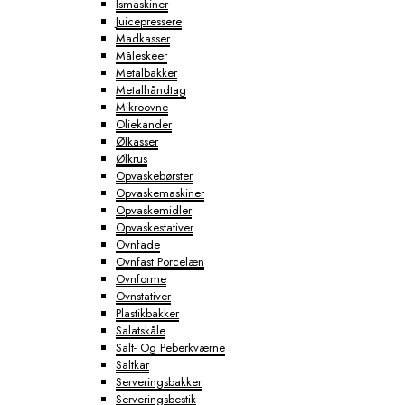
Ismaskiner
Juicepressere
Madkasser
Måleskeer
Metalbakker
Metalhåndtag
Mikroovne
Oliekander
Ølkasser
Ølkrus
Opvaskebørster
Opvaskemaskiner
Opvaskemidler
Opvaskestativer
Ovnfade
Ovnfast Porcelæn
Ovnforme
Ovnstativer
Plastikbakker
Salatskåle
Salt- Og Peberkværne
Saltkar
Serveringsbakker
Serveringsbestik