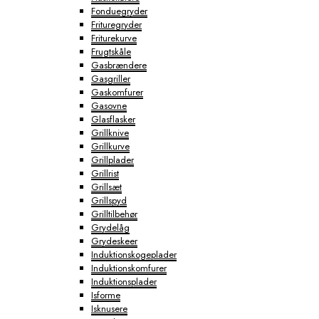
Fonduegryder
Frituregryder
Friturekurve
Frugtskåle
Gasbrændere
Gasgriller
Gaskomfurer
Gasovne
Glasflasker
Grillknive
Grillkurve
Grillplader
Grillrist
Grillsæt
Grillspyd
Grilltilbehør
Grydelåg
Grydeskeer
Induktionskogeplader
Induktionskomfurer
Induktionsplader
Isforme
Isknusere