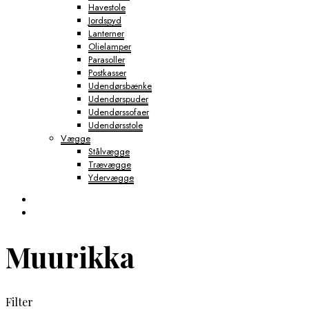
Havestole
Jordspyd
Lanterner
Olielamper
Parasoller
Postkasser
Udendørsbænke
Udendørspuder
Udendørssofaer
Udendørsstole
Vægge
Stålvægge
Trævægge
Ydervægge
Muurikka
Filter