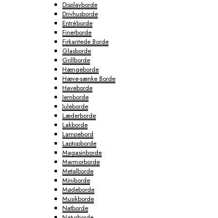
Displayborde
Drivhusborde
Entréborde
Finerborde
Firkantede Borde
Glasborde
Grillborde
Hængeborde
Hæve-sænke Borde
Haveborde
Jernborde
Juleborde
Læderborde
Lakborde
Lampebord
Laptopborde
Magasinborde
Marmorborde
Metalborde
Miniborde
Mødeborde
Musikborde
Natborde
Naturborde