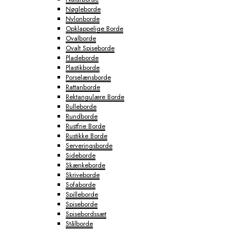
Nøgleborde
Nylonborde
Opklappelige Borde
Ovalborde
Ovalt Spiseborde
Pladeborde
Plastikborde
Porselænsborde
Rattanborde
Rektangulære Borde
Rulleborde
Rundborde
Rustfrie Borde
Rustikke Borde
Serveringsborde
Sideborde
Skænkeborde
Skriveborde
Sofaborde
Spilleborde
Spiseborde
Spisebordssæt
Stålborde