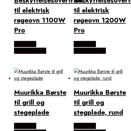
Beskyttelsesovertræk
Beskyttelsesover
til elektrisk
til elektrisk
røgeovn 1100W
røgeovn 1200W
Pro
Pro
Købes Hos
Købes Hos
KitchenOne.dk
KitchenOne.dk
Muurikka Børste
Muurikka Børste
til grill og
til grill og
stegeplade
stegplade, rund
Købes Hos
Købes Hos