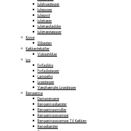
Julelysestager
Juleposer
Julepynt
Juletræer
Juletræsfødder
Juletræstæpper
Knive
Slibesten
Køkkentekstiler
Viskestykker
Lys
Fyrfadslys
Fyrfadsstager
Lampelys
Lysestager
Væghængte Lysestager
Rengøring
Damprensere
Rengøringsbørster
Rengøringsmidler
Rengøringssvampe
Rengøringssvampe Til Køkken
Rensebørster