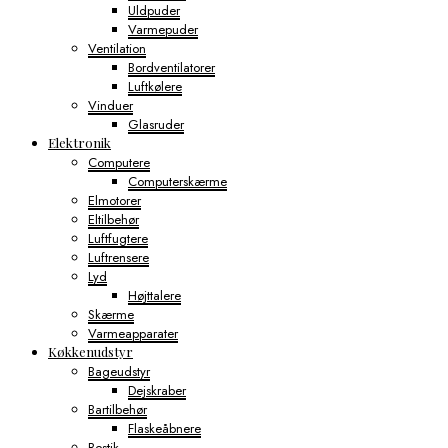
Uldpuder
Varmepuder
Ventilation
Bordventilatorer
Luftkølere
Vinduer
Glasruder
Elektronik
Computere
Computerskærme
Elmotorer
Eltilbehør
Luftfugtere
Luftrensere
Lyd
Højttalere
Skærme
Varmeapparater
Køkkenudstyr
Bageudstyr
Dejskraber
Bartilbehør
Flaskeåbnere
Bestik