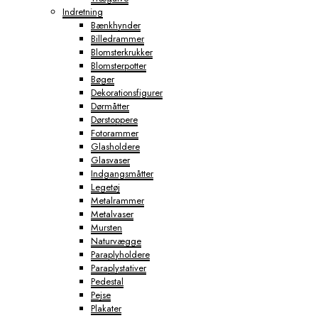
Indretning
Bænkhynder
Billedrammer
Blomsterkrukker
Blomsterpotter
Bøger
Dekorationsfigurer
Dørmåtter
Dørstoppere
Fotorammer
Glasholdere
Glasvaser
Indgangsmåtter
Legetøj
Metalrammer
Metalvaser
Mursten
Naturvægge
Paraplyholdere
Paraplystativer
Pedestal
Pejse
Plakater