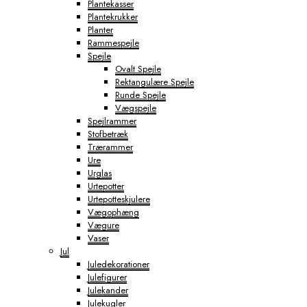
Plantekasser
Plantekrukker
Planter
Rammespejle
Spejle
Ovalt Spejle
Rektangulære Spejle
Runde Spejle
Vægspejle
Spejlrammer
Stofbetræk
Trærammer
Ure
Urglas
Urtepotter
Urtepotteskjulere
Vægophæng
Vægure
Vaser
Jul
Juledekorationer
Julefigurer
Julekander
Julekugler