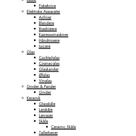
Fiskeknive
Elektriske Apparater
Airfryer
Blendere
Brødristere
Espressomaskiner
Håndmixere
Juicere
Glas
Cocktailglas
Cognacglas
Glaskander
Ølglas
Vinglas
Gryder & Pander
Gryder
Keramik
Glasskåle
Lerskåle
Lervaser
Skåle
Ceramic Skåle
Tallerkener