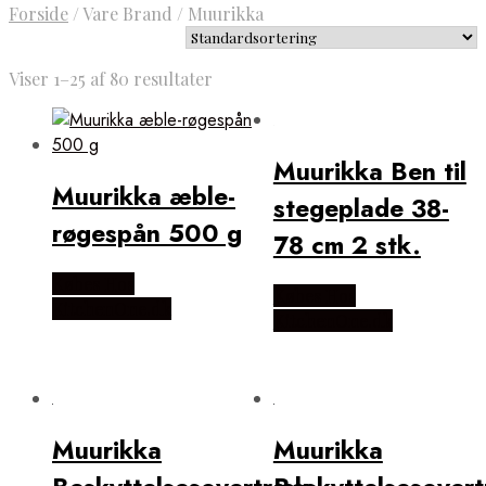
Forside
/
Vare Brand
/
Muurikka
Viser 1–25 af 80 resultater
Muurikka Ben til
Muurikka æble-
stegeplade 38-
røgespån 500 g
78 cm 2 stk.
Købes Hos
Købes Hos
KitchenOne.dk
KitchenOne.dk
Muurikka
Muurikka