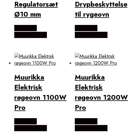
Regulatorsæt
Drypbeskyttelse
Ø10 mm
til rygeovn
Købes Hos
Købes Hos
KitchenOne.dk
KitchenOne.dk
Muurikka
Muurikka
Elektrisk
Elektrisk
røgeovn 1100W
røgeovn 1200W
Pro
Pro
Købes Hos
Købes Hos
KitchenOne.dk
KitchenOne.dk