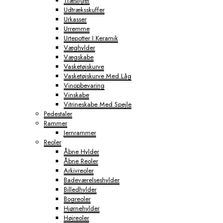
Træstiger
Udtræksskuffer
Urkasser
Urremme
Urtepotter I Keramik
Væghylder
Vægskabe
Vasketøjskurve
Vasketøjskurve Med Låg
Vinopbevaring
Vinskabe
Vitrineskabe Med Spejle
Pedestaler
Rammer
Jernrammer
Reoler
Åbne Hylder
Åbne Reoler
Arkivreoler
Badeværelseshylder
Billedhylder
Bogreoler
Hjørnehylder
Højreoler