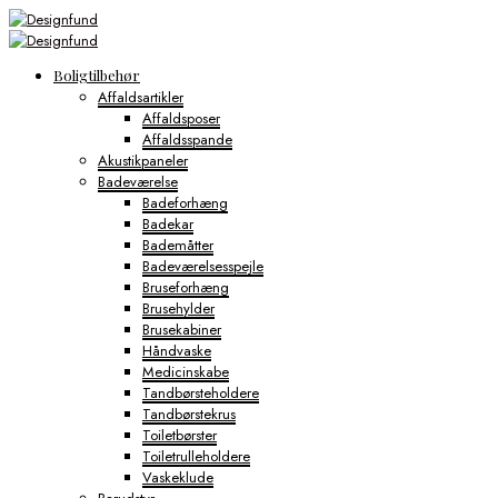
Boligtilbehør
Affaldsartikler
Affaldsposer
Affaldsspande
Akustikpaneler
Badeværelse
Badeforhæng
Badekar
Bademåtter
Badeværelsesspejle
Bruseforhæng
Brusehylder
Brusekabiner
Håndvaske
Medicinskabe
Tandbørsteholdere
Tandbørstekrus
Toiletbørster
Toiletrulleholdere
Vaskeklude