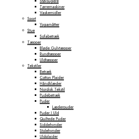
Støvsugere
Tørremaskiner
Vaskemidler
Sport
Yogamåtter
Stue
Sofabetræk
Tæpper
Bløde Gulvtæpper
Rundtæpper
Uldtæpper
Tekstiler
Betræk
Cotton Plaider
Håndklæder
Nordisk Tekstil
Pudebetræk
Puder
Læderpuder
Puder I Uld
Quiltede Puder
Siddehynder
Stolehynder
Uldplaider