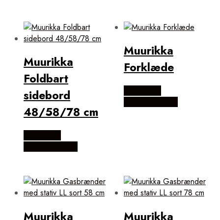
Muurikka
Muurikka
Forklæde
Foldbart
Købes Hos
sidebord
KitchenOne.dk
48/58/78 cm
Købes Hos
KitchenOne.dk
Muurikka
Muurikka