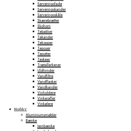
Serveringsfade
Serveringskander
Serveringsskåle
Skærebrætter
Skohorn
Tebakker
Tekander
Tekopper
Teposer
Tepotter
Teskeer
Trætallerkener
Uldhynder
Vandfiltre
Vandflasker
Vandkander
Vinholdere
Vinkarafler
Vinkølere
Møbler
Aluminiumsmøbler
Bænke
Jernbænke