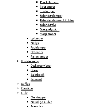
Pendellamper
Spotlamper
Trælamper
Udendørslamper
Udendørslamper I Kobber
Udendørslys
Vægbelysning
Væglamper
Lyskæder
Natlys
Papirlamper
Plafonder
Rattanlamper
Borddækning
Dækkeservietter
Duge
Salatbestik
Spisesæt
Duftlys
Gardiner
Gulv
Gulvtæpper
Naturlige Gulve
Trægulve