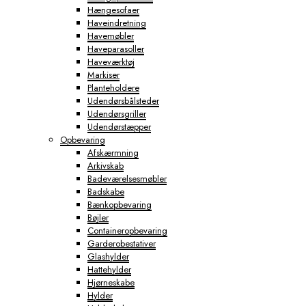
Hængesofaer
Haveindretning
Havemøbler
Haveparasoller
Haveværktøj
Markiser
Planteholdere
Udendørsbålsteder
Udendørsgriller
Udendørstæpper
Opbevaring
Afskærmning
Arkivskab
Badeværelsesmøbler
Badskabe
Bænkopbevaring
Bøjler
Containeropbevaring
Garderobestativer
Glashylder
Hattehylder
Hjørneskabe
Hylder