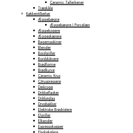
Ceramic Tallerkener
Træskåle
Køkkentilbehør
Æggebægre
Æggebægre I Porcelæn
Æggekogere
Æggeskærere
Bagemaskiner
Blender
Bordgriller
Bordskånere
Brødforme
Brødkurve
Ceramic Krus
Citruspressere
Dejkroge
Drikkeflasker
Drikkeglas
Drypbakker
Elektriske Brødristere
Elgriller
Elkander
Espressokopper
Flaskekølere