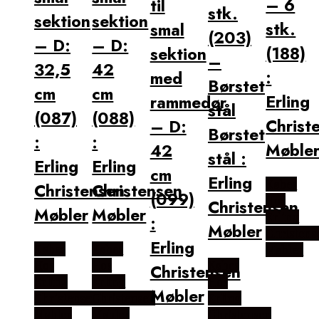
– 6
til
stk.
sektion
sektion
stk.
smal
(203)
– D:
– D:
(188)
sektion
–
32,5
42
:
med
Børstet
cm
cm
Erling
rammedør
stål
(087)
(088)
Christ
– D:
Børstet
:
:
Møble
42
stål :
Erling
Erling
cm
Erling
Købes
Christensen
Christensen
(099)
Hos
Christensen
Møbler
Møbler
Erling
:
Møbler
Christens
Erling
Købes
Købes
Møbler
Hos
Hos
Købes
Christensen
Erling
Erling
Hos
Møbler
Christensen
Christensen
Erling
Møbler
Møbler
Christensen