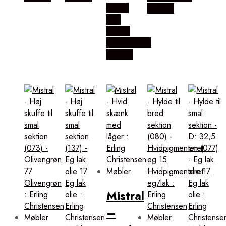
Købes
Møbler
Hos
Erling
Christensen
Møbler
Mistral
–