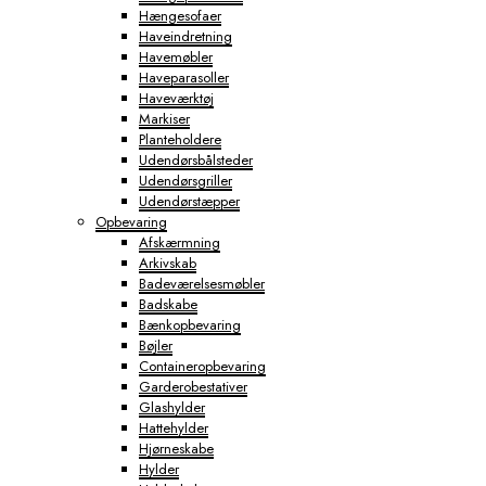
Hængesofaer
Haveindretning
Havemøbler
Haveparasoller
Haveværktøj
Markiser
Planteholdere
Udendørsbålsteder
Udendørsgriller
Udendørstæpper
Opbevaring
Afskærmning
Arkivskab
Badeværelsesmøbler
Badskabe
Bænkopbevaring
Bøjler
Containeropbevaring
Garderobestativer
Glashylder
Hattehylder
Hjørneskabe
Hylder