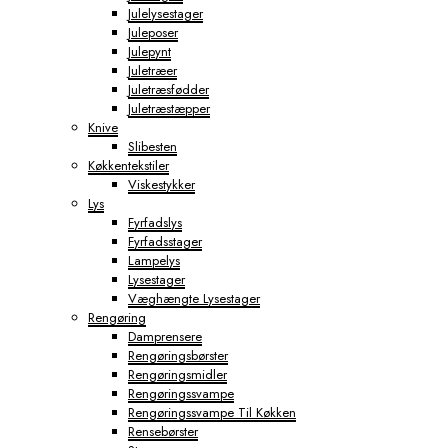
Julelysestager
Juleposer
Julepynt
Juletræer
Juletræsfødder
Juletræstæpper
Knive
Slibesten
Køkkentekstiler
Viskestykker
Lys
Fyrfadslys
Fyrfadsstager
Lampelys
Lysestager
Væghængte Lysestager
Rengøring
Damprensere
Rengøringsbørster
Rengøringsmidler
Rengøringssvampe
Rengøringssvampe Til Køkken
Rensebørster