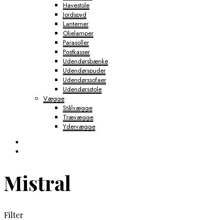
Havestole
Jordspyd
Lanterner
Olielamper
Parasoller
Postkasser
Udendørsbænke
Udendørspuder
Udendørssofaer
Udendørsstole
Vægge
Stålvægge
Trævægge
Ydervægge
Mistral
Filter