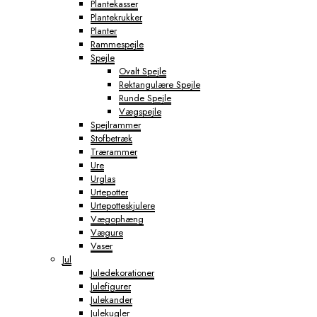
Plantekasser
Plantekrukker
Planter
Rammespejle
Spejle
Ovalt Spejle
Rektangulære Spejle
Runde Spejle
Vægspejle
Spejlrammer
Stofbetræk
Trærammer
Ure
Urglas
Urtepotter
Urtepotteskjulere
Vægophæng
Vægure
Vaser
Jul
Juledekorationer
Julefigurer
Julekander
Julekugler