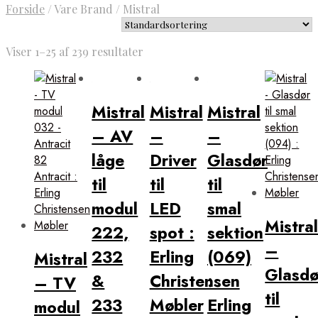
Forside
/
Vare Brand
/
Mistral
Viser 1–25 af 239 resultater
Mistral
Mistral
Mistral
– AV
–
–
låge
Driver
Glasdør
til
til
til
modul
LED
smal
Mistra
222,
spot :
sektion
–
232
Erling
(069)
Mistral
Glasdø
&
Christensen
:
– TV
til
233
Møbler
Erling
modul