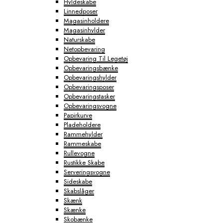
Hyldeskabe
Linnedposer
Magasinholdere
Magasinhylder
Naturskabe
Netopbevaring
Opbevaring Til Legetøj
Opbevaringsbænke
Opbevaringshylder
Opbevaringsposer
Opbevaringstasker
Opbevaringsvogne
Papirkurve
Pladeholdere
Rammehylder
Rammeskabe
Rullevogne
Rustikke Skabe
Serveringsvogne
Sideskabe
Skabslåger
Skænk
Skænke
Skobænke