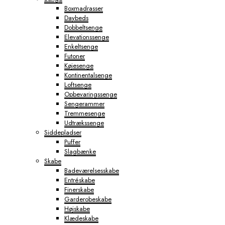
Boxmadrasser
Daybeds
Dobbeltsenge
Elevationssenge
Enkeltsenge
Futoner
Køjesenge
Kontinentalsenge
Loftsenge
Opbevaringssenge
Sengerammer
Tremmesenge
Udtrækssenge
Siddepladser
Puffer
Slagbænke
Skabe
Badeværelsesskabe
Entréskabe
Finerskabe
Garderobeskabe
Højskabe
Klædeskabe