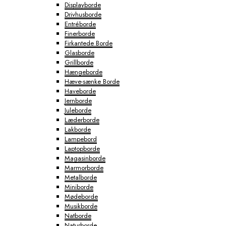
Displayborde
Drivhusborde
Entréborde
Finerborde
Firkantede Borde
Glasborde
Grillborde
Hængeborde
Hæve-sænke Borde
Haveborde
Jernborde
Juleborde
Læderborde
Lakborde
Lampebord
Laptopborde
Magasinborde
Marmorborde
Metalborde
Miniborde
Mødeborde
Musikborde
Natborde
Naturborde