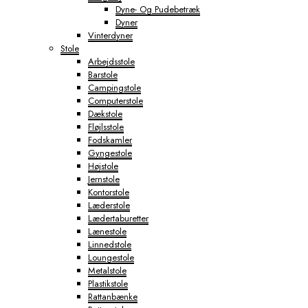
Dyne- Og Pudebetræk
Dyner
Vinterdyner
Stole
Arbejdsstole
Barstole
Campingstole
Computerstole
Dækstole
Fløjlsstole
Fodskamler
Gyngestole
Højstole
Jernstole
Kontorstole
Læderstole
Lædertaburetter
Lænestole
Linnedstole
Loungestole
Metalstole
Plastikstole
Rattanbænke