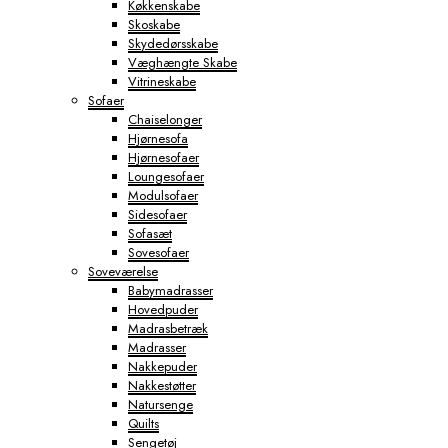
Køkkenskabe
Skoskabe
Skydedørsskabe
Væghængte Skabe
Vitrineskabe
Sofaer
Chaiselonger
Hjørnesofa
Hjørnesofaer
Loungesofaer
Modulsofaer
Sidesofaer
Sofasæt
Sovesofaer
Soveværelse
Babymadrasser
Hovedpuder
Madrasbetræk
Madrasser
Nakkepuder
Nakkestøtter
Natursenge
Quilts
Sengetøj