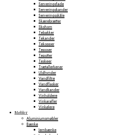
Serveringsfade
Serveringskander
Serveringsskåle
Skærebrætter
Skohorn
Tebakker
Tekander
Tekopper
Teposer
Tepotter
Teskeer
Trætallerkener
Uldhynder
Vandfiltre
Vandflasker
Vandkander
Vinholdere
Vinkarafler
Vinkølere
Møbler
Aluminiumsmøbler
Bænke
Jernbænke