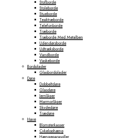
Stofborde
Stoleborde
Stueborde
Teaktræborde
Telefonborde
Træborde
Træborde Med Metalben
Udendørsborde
Udtræksborde
Vandborde
Vaskeborde
Bordplader
Glasbordplader
Døre
Dobbeltdøre
Glasdøre
Jernlåger
Marmorlåger
Skydedøre
Trædøre
Have
Blomsterkasser
Cykelophæng
Hængeparasoller