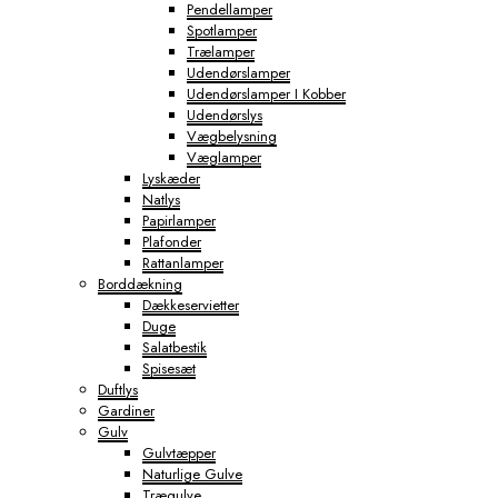
Pendellamper
Spotlamper
Trælamper
Udendørslamper
Udendørslamper I Kobber
Udendørslys
Vægbelysning
Væglamper
Lyskæder
Natlys
Papirlamper
Plafonder
Rattanlamper
Borddækning
Dækkeservietter
Duge
Salatbestik
Spisesæt
Duftlys
Gardiner
Gulv
Gulvtæpper
Naturlige Gulve
Trægulve