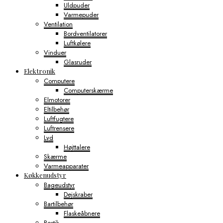
Uldpuder
Varmepuder
Ventilation
Bordventilatorer
Luftkølere
Vinduer
Glasruder
Elektronik
Computere
Computerskærme
Elmotorer
Eltilbehør
Luftfugtere
Luftrensere
Lyd
Højttalere
Skærme
Varmeapparater
Køkkenudstyr
Bageudstyr
Dejskraber
Bartilbehør
Flaskeåbnere
Bestik