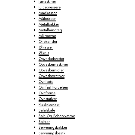
Ismaskiner
Juicepressere
Madkasser
Måleskeer
Metalbakker
Metalhåndtag
Mikroovne
Oliekander
Ølkasser
Ølkrus
Opvaskebørster
Opvaskemaskiner
Opvaskemidler
Opvaskestativer
Ovnfade
Ovnfast Porcelæn
Ovnforme
Ovnstativer
Plastikbakker
Salatskåle
Salt- Og Peberkværne
Saltkar
Serveringsbakker
Serveringsbestik