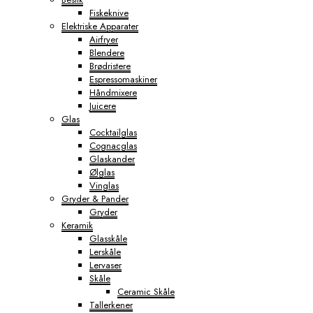
Fiskeknive
Elektriske Apparater
Airfryer
Blendere
Brødristere
Espressomaskiner
Håndmixere
Juicere
Glas
Cocktailglas
Cognacglas
Glaskander
Ølglas
Vinglas
Gryder & Pander
Gryder
Keramik
Glasskåle
Lerskåle
Lervaser
Skåle
Ceramic Skåle
Tallerkener