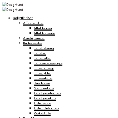
Boligtilbehør
Affaldsartikler
Affaldsposer
Affaldsspande
Akustikpaneler
Badeværelse
Badeforhæng
Badekar
Bademåtter
Badeværelsesspejle
Bruseforhæng
Brusehylder
Brusekabiner
Håndvaske
Medicinskabe
Tandbørsteholdere
Tandbørstekrus
Toiletbørster
Toiletrulleholdere
Vaskeklude