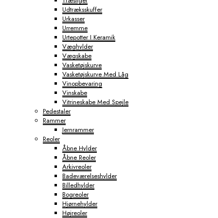
Træstiger
Udtræksskuffer
Urkasser
Urremme
Urtepotter I Keramik
Væghylder
Vægskabe
Vasketøjskurve
Vasketøjskurve Med Låg
Vinopbevaring
Vinskabe
Vitrineskabe Med Spejle
Pedestaler
Rammer
Jernrammer
Reoler
Åbne Hylder
Åbne Reoler
Arkivreoler
Badeværelseshylder
Billedhylder
Bogreoler
Hjørnehylder
Højreoler