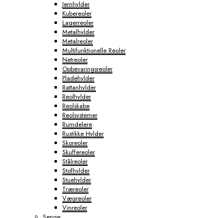
Jernhylder
Kubereoler
Lagerreoler
Metalhylder
Metalreoler
Multifunktionelle Reoler
Netreoler
Opbevaringsreoler
Pladehylder
Rattanhylder
Reolhylder
Reolskabe
Reolsystemer
Rumdelere
Rustikke Hylder
Skoreoler
Skuffereoler
Stålreoler
Stofhylder
Stuehylder
Træreoler
Vægreoler
Vinreoler
Senge