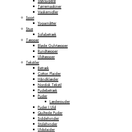
Støvsugere
Tørremaskiner
Vaskemidler
Sport
Yogamåtter
Stue
Sofabetræk
Tæpper
Bløde Gulvtæpper
Rundtæpper
Uldtæpper
Tekstiler
Betræk
Cotton Plaider
Håndklæder
Nordisk Tekstil
Pudebetræk
Puder
Læderpuder
Puder I Uld
Quiltede Puder
Siddehynder
Stolehynder
Uldplaider