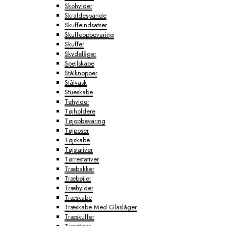
Skohylder
Skraldespande
Skuffeindsatser
Skuffeopbevaring
Skuffer
Skydelåger
Spejlskabe
Stålknopper
Stålvask
Stueskabe
Tehylder
Tøjholdere
Tøjopbevaring
Tøjposer
Tøjskabe
Tøjstativer
Tørrestativer
Træbakker
Træbøjler
Træhylder
Træskabe
Træskabe Med Glaslåger
Træskuffer