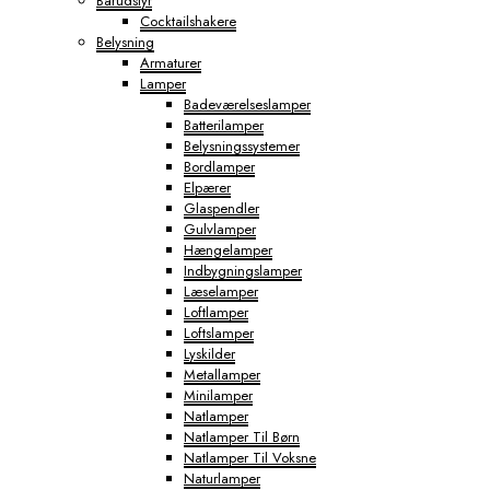
Barudstyr
Cocktailshakere
Belysning
Armaturer
Lamper
Badeværelseslamper
Batterilamper
Belysningssystemer
Bordlamper
Elpærer
Glaspendler
Gulvlamper
Hængelamper
Indbygningslamper
Læselamper
Loftlamper
Loftslamper
Lyskilder
Metallamper
Minilamper
Natlamper
Natlamper Til Børn
Natlamper Til Voksne
Naturlamper