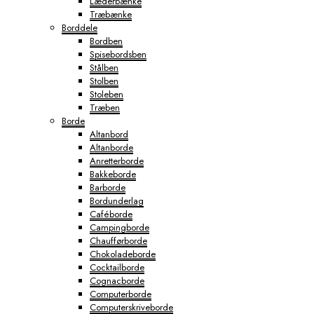
Læderbænke
Træbænke
Borddele
Bordben
Spisebordsben
Stålben
Stolben
Stoleben
Træben
Borde
Altanbord
Altanborde
Anretterborde
Bakkeborde
Barborde
Bordunderlag
Caféborde
Campingborde
Chaufførborde
Chokoladeborde
Cocktailborde
Cognacborde
Computerborde
Computerskriveborde