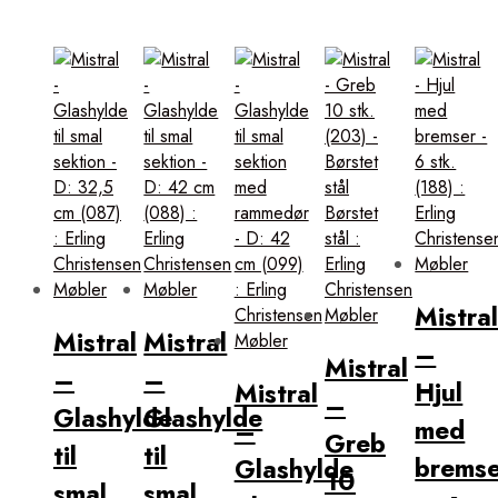
Mistra
Mistral
Mistral
–
Mistral
–
–
Hjul
Mistral
–
Glashylde
Glashylde
med
–
Greb
til
til
bremse
Glashylde
10
smal
smal