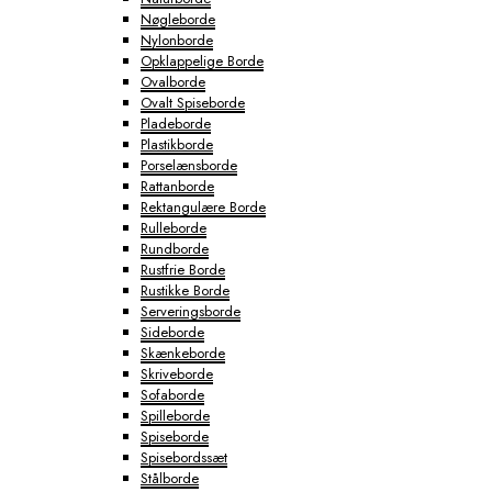
Nøgleborde
Nylonborde
Opklappelige Borde
Ovalborde
Ovalt Spiseborde
Pladeborde
Plastikborde
Porselænsborde
Rattanborde
Rektangulære Borde
Rulleborde
Rundborde
Rustfrie Borde
Rustikke Borde
Serveringsborde
Sideborde
Skænkeborde
Skriveborde
Sofaborde
Spilleborde
Spiseborde
Spisebordssæt
Stålborde