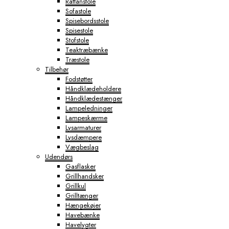
Rattanstole
Sofastole
Spisebordsstole
Spisestole
Stofstole
Teaktræbænke
Træstole
Tilbehør
Fodstøtter
Håndklædeholdere
Håndklædestænger
Lampeledninger
Lampeskærme
Lysarmaturer
Lysdæmpere
Vægbeslag
Udendørs
Gasflasker
Grillhandsker
Grillkul
Grilltænger
Hængekøjer
Havebænke
Havelygter