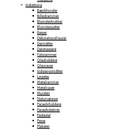
Indretning
Bænkhynder
Billedrammer
Blomsterkrukker
Blomsterpotter
Bøger
Dekorationsfigurer
Dørmåtter
Dørstoppere
Fotorammer
Glasholdere
Glasvaser
Indgangsmåtter
Legetøj
Metalrammer
Metalvaser
Mursten
Naturvægge
Paraplyholdere
Paraplystativer
Pedestal
Pejse
Plakater