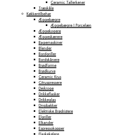
Ceramic Tallerkener
Træskåle
Køkkentilbehør
Æggebægre
Æggebægre I Porcelæn
Æggekogere
Æggeskærere
Bagemaskiner
Blender
Bordgriller
Bordskånere
Brødforme
Brødkurve
Ceramic Krus
Citruspressere
Dejkroge
Drikkeflasker
Drikkeglas
Drypbakker
Elektriske Brødristere
Elgriller
Elkander
Espressokopper
Flaskekølere