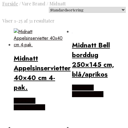
Forside
/
Vare Brand
/
Midnatt
Viser 1–25 af 31 resultater
Midnatt Bell
borddug
Midnatt
250×145 cm,
Appelsinservietter
blå/aprikos
40×40 cm 4-
pak.
Købes Hos
KitchenOne.dk
Købes Hos
KitchenOne.dk