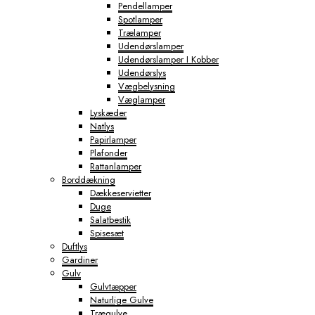
Pendellamper
Spotlamper
Trælamper
Udendørslamper
Udendørslamper I Kobber
Udendørslys
Vægbelysning
Væglamper
Lyskæder
Natlys
Papirlamper
Plafonder
Rattanlamper
Borddækning
Dækkeservietter
Duge
Salatbestik
Spisesæt
Duftlys
Gardiner
Gulv
Gulvtæpper
Naturlige Gulve
Trægulve