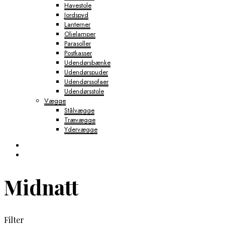
Havestole
Jordspyd
Lanterner
Olielamper
Parasoller
Postkasser
Udendørsbænke
Udendørspuder
Udendørssofaer
Udendørsstole
Vægge
Stålvægge
Trævægge
Ydervægge
Midnatt
Filter