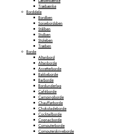
Læderbænke
Træbænke
Borddele
Bordben
Spisebordsben
Stålben
Stolben
Stoleben
Træben
Borde
Altanbord
Altanborde
Anretterborde
Bakkeborde
Barborde
Bordunderlag
Caféborde
Campingborde
Chaufførborde
Chokoladeborde
Cocktailborde
Cognacborde
Computerborde
Computerskriveborde