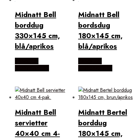
Midnatt Bell
Midnatt Bell
borddug
bordsdug
330×145 cm,
180×145 cm,
blå/aprikos
blå/aprikos
Købes Hos
Købes Hos
KitchenOne.dk
KitchenOne.dk
Midnatt Bell
Midnatt Bertel
servietter
borddug
40×40 cm 4-
180×145 cm,