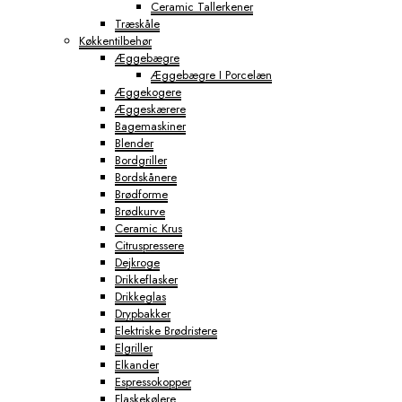
Ceramic Tallerkener
Træskåle
Køkkentilbehør
Æggebægre
Æggebægre I Porcelæn
Æggekogere
Æggeskærere
Bagemaskiner
Blender
Bordgriller
Bordskånere
Brødforme
Brødkurve
Ceramic Krus
Citruspressere
Dejkroge
Drikkeflasker
Drikkeglas
Drypbakker
Elektriske Brødristere
Elgriller
Elkander
Espressokopper
Flaskekølere