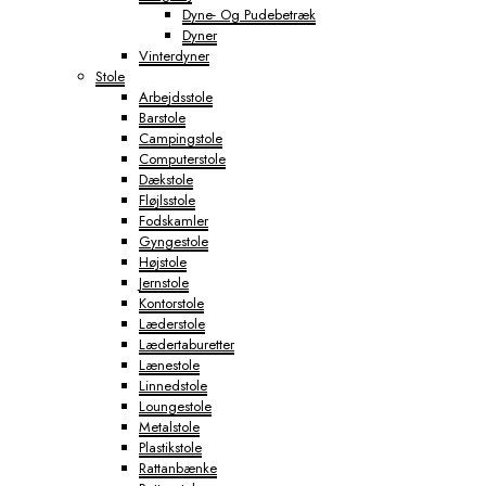
Dyne- Og Pudebetræk
Dyner
Vinterdyner
Stole
Arbejdsstole
Barstole
Campingstole
Computerstole
Dækstole
Fløjlsstole
Fodskamler
Gyngestole
Højstole
Jernstole
Kontorstole
Læderstole
Lædertaburetter
Lænestole
Linnedstole
Loungestole
Metalstole
Plastikstole
Rattanbænke