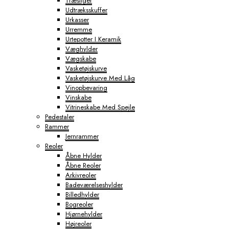
Træstiger
Udtræksskuffer
Urkasser
Urremme
Urtepotter I Keramik
Væghylder
Vægskabe
Vasketøjskurve
Vasketøjskurve Med Låg
Vinopbevaring
Vinskabe
Vitrineskabe Med Spejle
Pedestaler
Rammer
Jernrammer
Reoler
Åbne Hylder
Åbne Reoler
Arkivreoler
Badeværelseshylder
Billedhylder
Bogreoler
Hjørnehylder
Højreoler