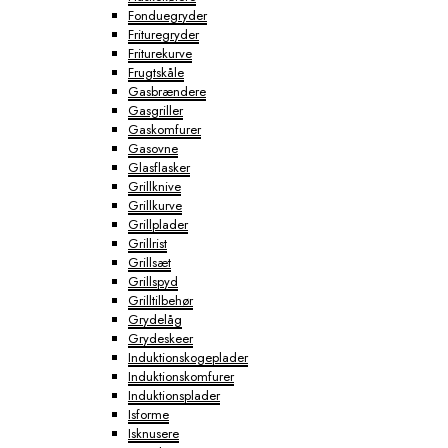
Fonduegryder
Frituregryder
Friturekurve
Frugtskåle
Gasbrændere
Gasgriller
Gaskomfurer
Gasovne
Glasflasker
Grillknive
Grillkurve
Grillplader
Grillrist
Grillsæt
Grillspyd
Grilltilbehør
Grydelåg
Grydeskeer
Induktionskogeplader
Induktionskomfurer
Induktionsplader
Isforme
Isknusere