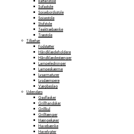
Rattanstole
Sofastole
Spisebordsstole
Spisestole
Stofstole
Teaktræbænke
Træstole
Tilbehør
Fodstøtter
Håndklædeholdere
Håndklædestænger
Lampeledninger
Lampeskærme
Lysarmaturer
Lysdæmpere
Vægbeslag
Udendørs
Gasflasker
Grillhandsker
Grillkul
Grilltænger
Hængekøjer
Havebænke
Havelygter