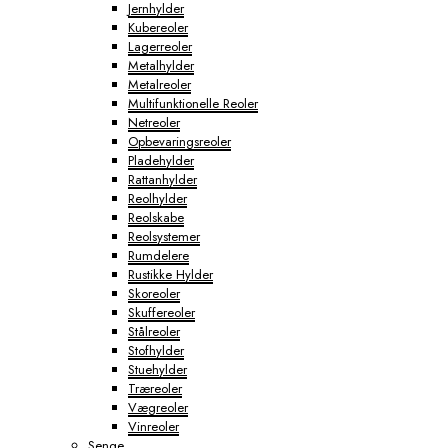
Jernhylder
Kubereoler
Lagerreoler
Metalhylder
Metalreoler
Multifunktionelle Reoler
Netreoler
Opbevaringsreoler
Pladehylder
Rattanhylder
Reolhylder
Reolskabe
Reolsystemer
Rumdelere
Rustikke Hylder
Skoreoler
Skuffereoler
Stålreoler
Stofhylder
Stuehylder
Træreoler
Vægreoler
Vinreoler
Senge