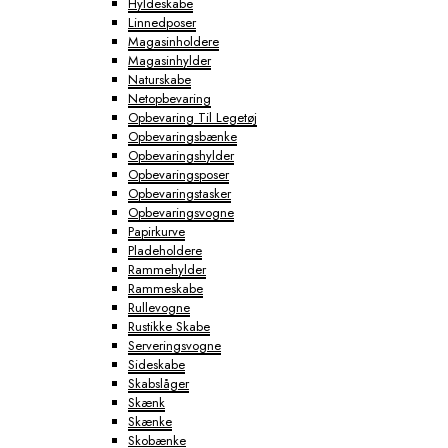
Hyldeskabe
Linnedposer
Magasinholdere
Magasinhylder
Naturskabe
Netopbevaring
Opbevaring Til Legetøj
Opbevaringsbænke
Opbevaringshylder
Opbevaringsposer
Opbevaringstasker
Opbevaringsvogne
Papirkurve
Pladeholdere
Rammehylder
Rammeskabe
Rullevogne
Rustikke Skabe
Serveringsvogne
Sideskabe
Skabslåger
Skænk
Skænke
Skobænke