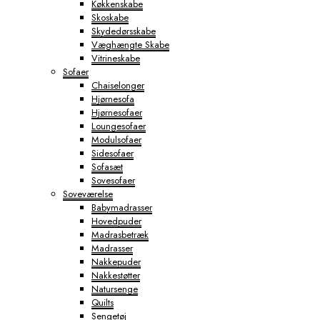
Køkkenskabe
Skoskabe
Skydedørsskabe
Væghængte Skabe
Vitrineskabe
Sofaer
Chaiselonger
Hjørnesofa
Hjørnesofaer
Loungesofaer
Modulsofaer
Sidesofaer
Sofasæt
Sovesofaer
Soveværelse
Babymadrasser
Hovedpuder
Madrasbetræk
Madrasser
Nakkepuder
Nakkestøtter
Natursenge
Quilts
Sengetøj