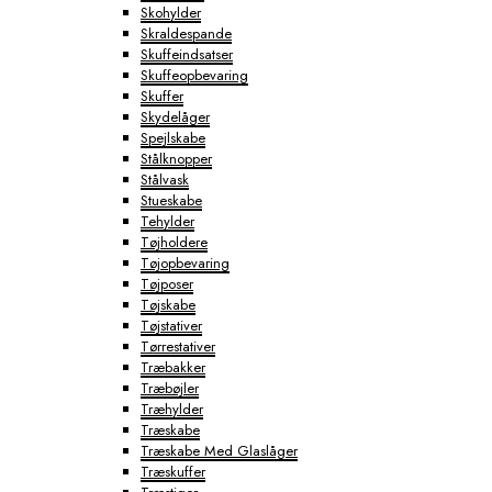
Skohylder
Skraldespande
Skuffeindsatser
Skuffeopbevaring
Skuffer
Skydelåger
Spejlskabe
Stålknopper
Stålvask
Stueskabe
Tehylder
Tøjholdere
Tøjopbevaring
Tøjposer
Tøjskabe
Tøjstativer
Tørrestativer
Træbakker
Træbøjler
Træhylder
Træskabe
Træskabe Med Glaslåger
Træskuffer