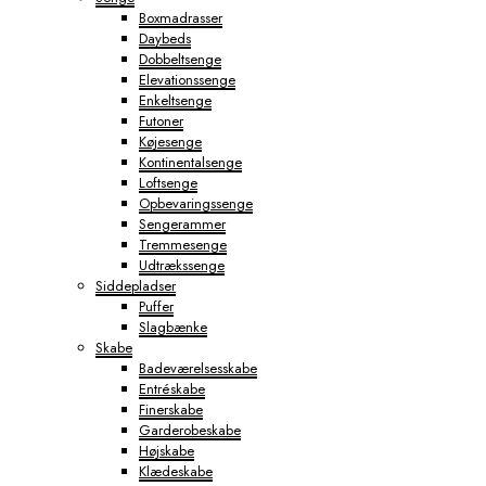
Boxmadrasser
Daybeds
Dobbeltsenge
Elevationssenge
Enkeltsenge
Futoner
Køjesenge
Kontinentalsenge
Loftsenge
Opbevaringssenge
Sengerammer
Tremmesenge
Udtrækssenge
Siddepladser
Puffer
Slagbænke
Skabe
Badeværelsesskabe
Entréskabe
Finerskabe
Garderobeskabe
Højskabe
Klædeskabe