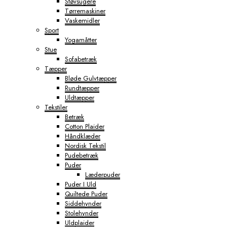
Støvsugere
Tørremaskiner
Vaskemidler
Sport
Yogamåtter
Stue
Sofabetræk
Tæpper
Bløde Gulvtæpper
Rundtæpper
Uldtæpper
Tekstiler
Betræk
Cotton Plaider
Håndklæder
Nordisk Tekstil
Pudebetræk
Puder
Læderpuder
Puder I Uld
Quiltede Puder
Siddehynder
Stolehynder
Uldplaider