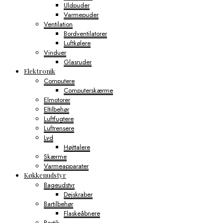
Uldpuder
Varmepuder
Ventilation
Bordventilatorer
Luftkølere
Vinduer
Glasruder
Elektronik
Computere
Computerskærme
Elmotorer
Eltilbehør
Luftfugtere
Luftrensere
Lyd
Højttalere
Skærme
Varmeapparater
Køkkenudstyr
Bageudstyr
Dejskraber
Bartilbehør
Flaskeåbnere
Bestik