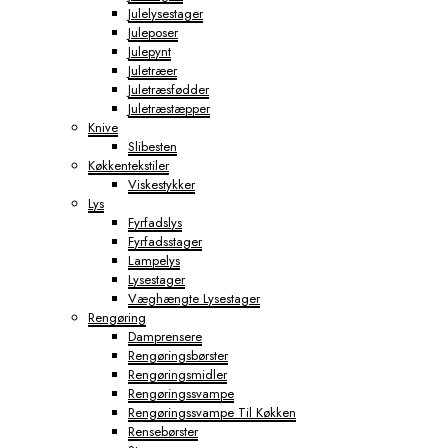
Julelysestager
Juleposer
Julepynt
Juletræer
Juletræsfødder
Juletræstæpper
Knive
Slibesten
Køkkentekstiler
Viskestykker
Lys
Fyrfadslys
Fyrfadsstager
Lampelys
Lysestager
Væghængte Lysestager
Rengøring
Damprensere
Rengøringsbørster
Rengøringsmidler
Rengøringssvampe
Rengøringssvampe Til Køkken
Rensebørster