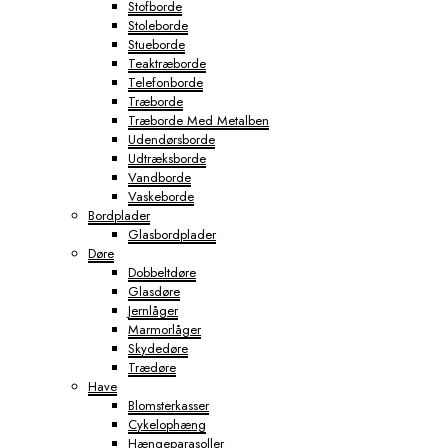
Stofborde
Stoleborde
Stueborde
Teaktræborde
Telefonborde
Træborde
Træborde Med Metalben
Udendørsborde
Udtræksborde
Vandborde
Vaskeborde
Bordplader
Glasbordplader
Døre
Dobbeltdøre
Glasdøre
Jernlåger
Marmorlåger
Skydedøre
Trædøre
Have
Blomsterkasser
Cykelophæng
Hængeparasoller