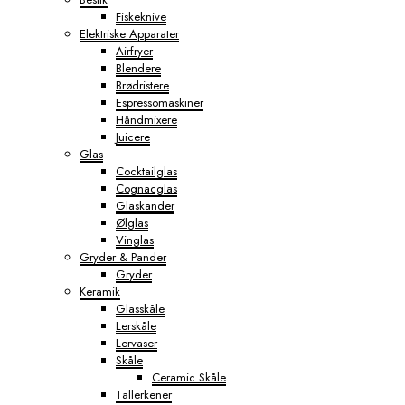
Fiskeknive
Elektriske Apparater
Airfryer
Blendere
Brødristere
Espressomaskiner
Håndmixere
Juicere
Glas
Cocktailglas
Cognacglas
Glaskander
Ølglas
Vinglas
Gryder & Pander
Gryder
Keramik
Glasskåle
Lerskåle
Lervaser
Skåle
Ceramic Skåle
Tallerkener