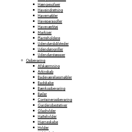
Hængesofaer
Haveindretning
Havemøbler
Haveparasoller
Haveværktøj
Markiser
Planteholdere
Udendørsbålsteder
Udendørsgriller
Udendørstæpper
Opbevaring
Afskærmning
Arkivskab
Badeværelsesmøbler
Badskabe
Bænkopbevaring
Bøjler
Containeropbevaring
Garderobestativer
Glashylder
Hattehylder
Hjørneskabe
Hylder