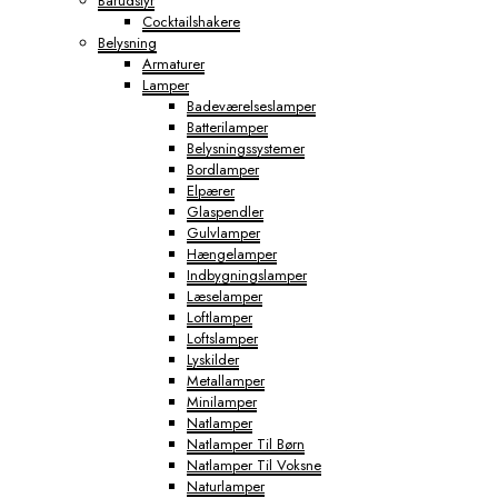
Barudstyr
Cocktailshakere
Belysning
Armaturer
Lamper
Badeværelseslamper
Batterilamper
Belysningssystemer
Bordlamper
Elpærer
Glaspendler
Gulvlamper
Hængelamper
Indbygningslamper
Læselamper
Loftlamper
Loftslamper
Lyskilder
Metallamper
Minilamper
Natlamper
Natlamper Til Børn
Natlamper Til Voksne
Naturlamper