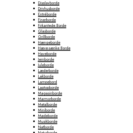
Displayborde
Drivhusborde
Entréborde
Finerborde
Firkantede Borde
Glasborde
Grillborde
Hængeborde
Hæve-sænke Borde
Haveborde
Jernborde
Juleborde
Læderborde
Lakborde
Lampebord
Laptopborde
Magasinborde
Marmorborde
Metalborde
Miniborde
Mødeborde
Musikborde
Natborde
Naturborde