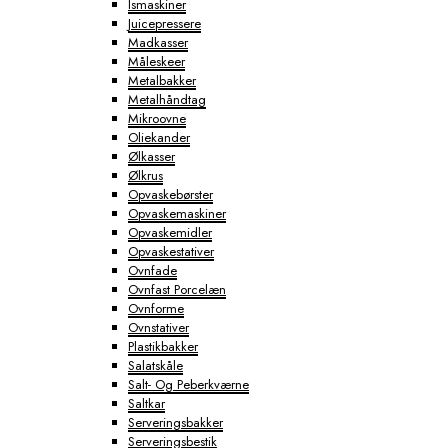
Ismaskiner
Juicepressere
Madkasser
Måleskeer
Metalbakker
Metalhåndtag
Mikroovne
Oliekander
Ølkasser
Ølkrus
Opvaskebørster
Opvaskemaskiner
Opvaskemidler
Opvaskestativer
Ovnfade
Ovnfast Porcelæn
Ovnforme
Ovnstativer
Plastikbakker
Salatskåle
Salt- Og Peberkværne
Saltkar
Serveringsbakker
Serveringsbestik