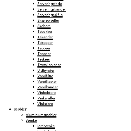
Serveringsfade
Serveringskander
Serveringsskåle
Skærebrætter
Skohorn
Tebakker
Tekander
Tekopper
Teposer
Tepotter
Teskeer
Trætallerkener
Uldhynder
Vandfiltre
Vandflasker
Vandkander
Vinholdere
Vinkarafler
Vinkølere
Møbler
Aluminiumsmøbler
Bænke
Jernbænke