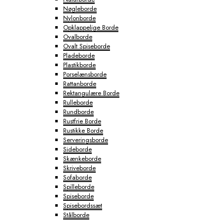
Nøgleborde
Nylonborde
Opklappelige Borde
Ovalborde
Ovalt Spiseborde
Pladeborde
Plastikborde
Porselænsborde
Rattanborde
Rektangulære Borde
Rulleborde
Rundborde
Rustfrie Borde
Rustikke Borde
Serveringsborde
Sideborde
Skænkeborde
Skriveborde
Sofaborde
Spilleborde
Spiseborde
Spisebordssæt
Stålborde