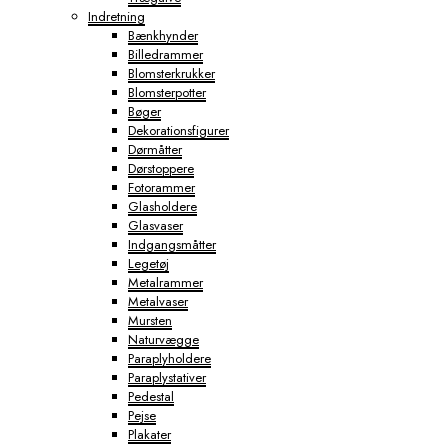
Indretning
Bænkhynder
Billedrammer
Blomsterkrukker
Blomsterpotter
Bøger
Dekorationsfigurer
Dørmåtter
Dørstoppere
Fotorammer
Glasholdere
Glasvaser
Indgangsmåtter
Legetøj
Metalrammer
Metalvaser
Mursten
Naturvægge
Paraplyholdere
Paraplystativer
Pedestal
Pejse
Plakater