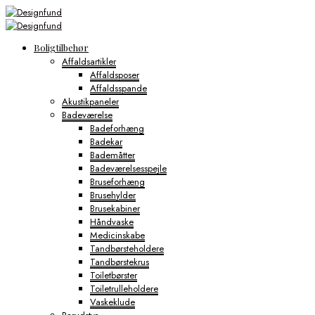
Boligtilbehør
Affaldsartikler
Affaldsposer
Affaldsspande
Akustikpaneler
Badeværelse
Badeforhæng
Badekar
Bademåtter
Badeværelsesspejle
Bruseforhæng
Brusehylder
Brusekabiner
Håndvaske
Medicinskabe
Tandbørsteholdere
Tandbørstekrus
Toiletbørster
Toiletrulleholdere
Vaskeklude