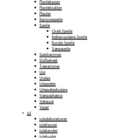
Plantekasser
Plantekrukker
Planter
Rammespejle
Spejle
Ovalt Spejle
Rektangulære Spejle
Runde Spejle
Vægspejle
Spejlrammer
Stofbetræk
Trærammer
Ure
Urglas
Urtepotter
Urtepotteskjulere
Vægophæng
Vægure
Vaser
Jul
Juledekorationer
Julefigurer
Julekander
Julekugler