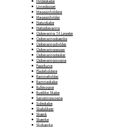
Hyldeskabe
Linnedposer
Magasinholdere
Magasinhylder
Naturskabe
Netopbevaring
Opbevaring Til Legetøj
Opbevaringsbænke
Opbevaringshylder
Opbevaringsposer
Opbevaringstasker
Opbevaringsvogne
Papirkurve
Pladeholdere
Rammehylder
Rammeskabe
Rullevogne
Rustikke Skabe
Serveringsvogne
Sideskabe
Skabslåger
Skænk
Skænke
Skobænke