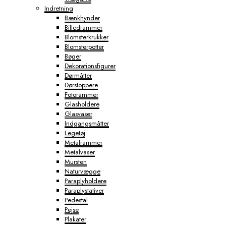
Indretning
Bænkhynder
Billedrammer
Blomsterkrukker
Blomsterpotter
Bøger
Dekorationsfigurer
Dørmåtter
Dørstoppere
Fotorammer
Glasholdere
Glasvaser
Indgangsmåtter
Legetøj
Metalrammer
Metalvaser
Mursten
Naturvægge
Paraplyholdere
Paraplystativer
Pedestal
Pejse
Plakater