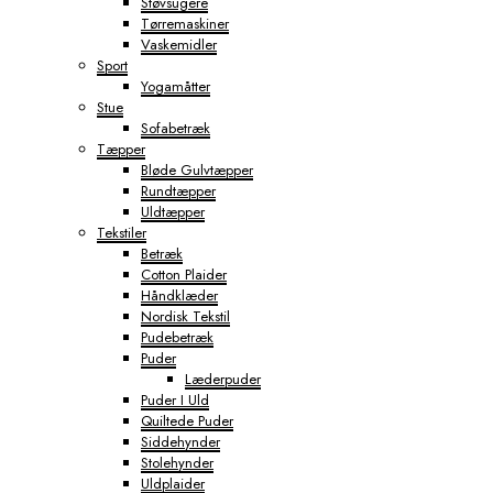
Støvsugere
Tørremaskiner
Vaskemidler
Sport
Yogamåtter
Stue
Sofabetræk
Tæpper
Bløde Gulvtæpper
Rundtæpper
Uldtæpper
Tekstiler
Betræk
Cotton Plaider
Håndklæder
Nordisk Tekstil
Pudebetræk
Puder
Læderpuder
Puder I Uld
Quiltede Puder
Siddehynder
Stolehynder
Uldplaider