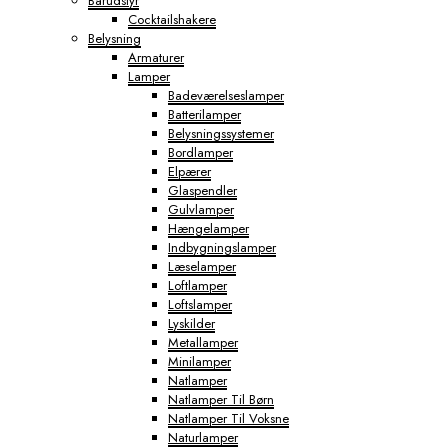
Barudstyr
Cocktailshakere
Belysning
Armaturer
Lamper
Badeværelseslamper
Batterilamper
Belysningssystemer
Bordlamper
Elpærer
Glaspendler
Gulvlamper
Hængelamper
Indbygningslamper
Læselamper
Loftlamper
Loftslamper
Lyskilder
Metallamper
Minilamper
Natlamper
Natlamper Til Børn
Natlamper Til Voksne
Naturlamper