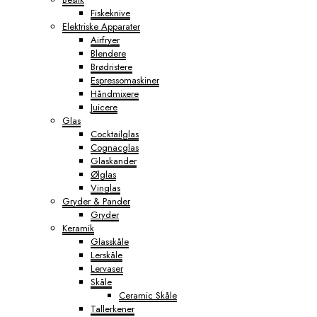
Fiskeknive
Elektriske Apparater
Airfryer
Blendere
Brødristere
Espressomaskiner
Håndmixere
Juicere
Glas
Cocktailglas
Cognacglas
Glaskander
Ølglas
Vinglas
Gryder & Pander
Gryder
Keramik
Glasskåle
Lerskåle
Lervaser
Skåle
Ceramic Skåle
Tallerkener