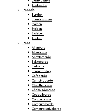
Læderbænke
Træbænke
Borddele
Bordben
Spisebordsben
Stålben
Stolben
Stoleben
Træben
Borde
Altanbord
Altanborde
Anretterborde
Bakkeborde
Barborde
Bordunderlag
Caféborde
Campingborde
Chaufførborde
Chokoladeborde
Cocktailborde
Cognacborde
Computerborde
Computerskriveborde