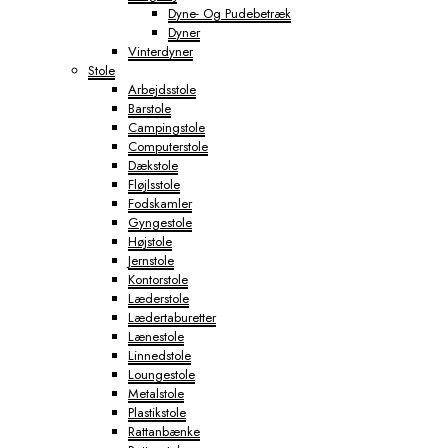
Dyne- Og Pudebetræk
Dyner
Vinterdyner
Stole
Arbejdsstole
Barstole
Campingstole
Computerstole
Dækstole
Fløjlsstole
Fodskamler
Gyngestole
Højstole
Jernstole
Kontorstole
Læderstole
Lædertaburetter
Lænestole
Linnedstole
Loungestole
Metalstole
Plastikstole
Rattanbænke