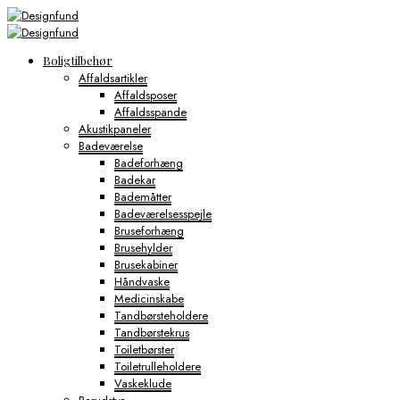
Boligtilbehør
Affaldsartikler
Affaldsposer
Affaldsspande
Akustikpaneler
Badeværelse
Badeforhæng
Badekar
Bademåtter
Badeværelsesspejle
Bruseforhæng
Brusehylder
Brusekabiner
Håndvaske
Medicinskabe
Tandbørsteholdere
Tandbørstekrus
Toiletbørster
Toiletrulleholdere
Vaskeklude