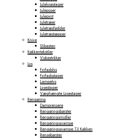
Julelysestager
Juleposer
Julepynt
Juletræer
Juletræsfødder
Juletræstæpper
Knive
Slibesten
Køkkentekstiler
Viskestykker
Lys
Fyrfadslys
Fyrfadsstager
Lampelys
Lysestager
Væghængte Lysestager
Rengøring
Damprensere
Rengøringsbørster
Rengøringsmidler
Rengøringssvampe
Rengøringssvampe Til Køkken
Rensebørster