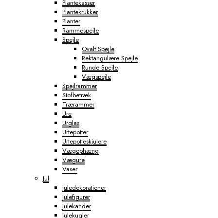
Plantekasser
Plantekrukker
Planter
Rammespejle
Spejle
Ovalt Spejle
Rektangulære Spejle
Runde Spejle
Vægspejle
Spejlrammer
Stofbetræk
Trærammer
Ure
Urglas
Urtepotter
Urtepotteskjulere
Vægophæng
Vægure
Vaser
Jul
Juledekorationer
Julefigurer
Julekander
Julekugler