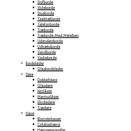
Stofborde
Stoleborde
Stueborde
Teaktræborde
Telefonborde
Træborde
Træborde Med Metalben
Udendørsborde
Udtræksborde
Vandborde
Vaskeborde
Bordplader
Glasbordplader
Døre
Dobbeltdøre
Glasdøre
Jernlåger
Marmorlåger
Skydedøre
Trædøre
Have
Blomsterkasser
Cykelophæng
Hængeparasoller