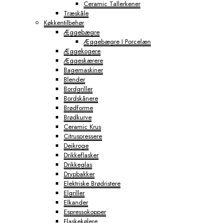
Ceramic Tallerkener
Træskåle
Køkkentilbehør
Æggebægre
Æggebægre I Porcelæn
Æggekogere
Æggeskærere
Bagemaskiner
Blender
Bordgriller
Bordskånere
Brødforme
Brødkurve
Ceramic Krus
Citruspressere
Dejkroge
Drikkeflasker
Drikkeglas
Drypbakker
Elektriske Brødristere
Elgriller
Elkander
Espressokopper
Flaskekølere