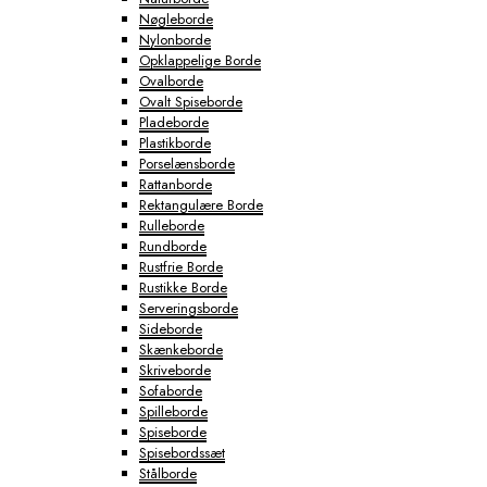
Nøgleborde
Nylonborde
Opklappelige Borde
Ovalborde
Ovalt Spiseborde
Pladeborde
Plastikborde
Porselænsborde
Rattanborde
Rektangulære Borde
Rulleborde
Rundborde
Rustfrie Borde
Rustikke Borde
Serveringsborde
Sideborde
Skænkeborde
Skriveborde
Sofaborde
Spilleborde
Spiseborde
Spisebordssæt
Stålborde