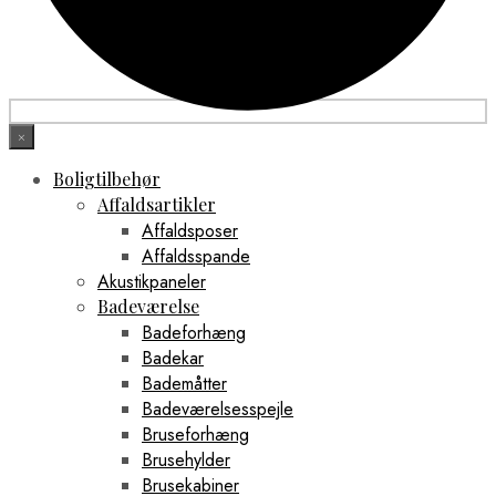
×
Boligtilbehør
Affaldsartikler
Affaldsposer
Affaldsspande
Akustikpaneler
Badeværelse
Badeforhæng
Badekar
Bademåtter
Badeværelsesspejle
Bruseforhæng
Brusehylder
Brusekabiner