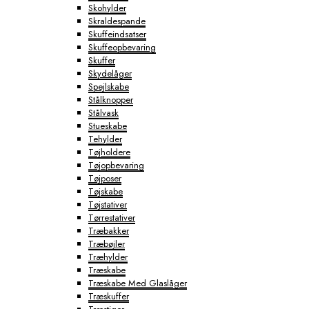
Skohylder
Skraldespande
Skuffeindsatser
Skuffeopbevaring
Skuffer
Skydelåger
Spejlskabe
Stålknopper
Stålvask
Stueskabe
Tehylder
Tøjholdere
Tøjopbevaring
Tøjposer
Tøjskabe
Tøjstativer
Tørrestativer
Træbakker
Træbøjler
Træhylder
Træskabe
Træskabe Med Glaslåger
Træskuffer