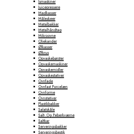
Ismaskiner
Juicepressere
Madkasser
Måleskeer
Metalbakker
Metalhåndtag
Mikroovne
Oliekander
Ølkasser
Ølkrus
Opvaskebørster
Opvaskemaskiner
Opvaskemidler
Opvaskestativer
Ovnfade
Ovnfast Porcelæn
Ovnforme
Ovnstativer
Plastikbakker
Salatskåle
Salt- Og Peberkværne
Saltkar
Serveringsbakker
Serveringsbestik