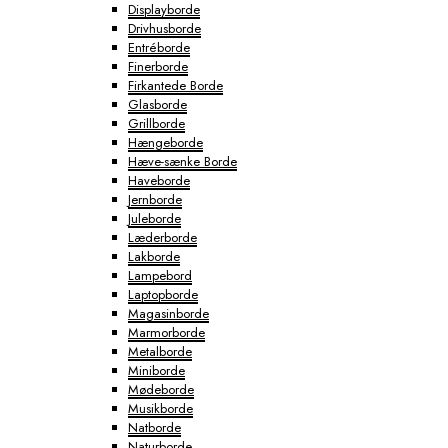
Displayborde
Drivhusborde
Entréborde
Finerborde
Firkantede Borde
Glasborde
Grillborde
Hængeborde
Hæve-sænke Borde
Haveborde
Jernborde
Juleborde
Læderborde
Lakborde
Lampebord
Laptopborde
Magasinborde
Marmorborde
Metalborde
Miniborde
Mødeborde
Musikborde
Natborde
Naturborde