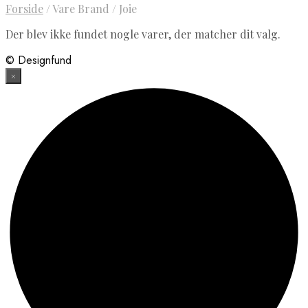
Forside
/
Vare Brand
/
Joie
Der blev ikke fundet nogle varer, der matcher dit valg.
© Designfund
×