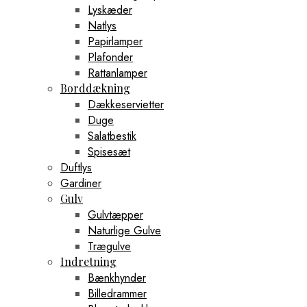
Lyskæder
Natlys
Papirlamper
Plafonder
Rattanlamper
Borddækning
Dækkeservietter
Duge
Salatbestik
Spisesæt
Duftlys
Gardiner
Gulv
Gulvtæpper
Naturlige Gulve
Trægulve
Indretning
Bænkhynder
Billedrammer