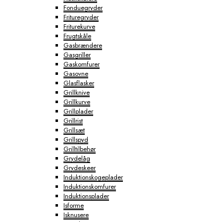
Fonduegryder
Frituregryder
Friturekurve
Frugtskåle
Gasbrændere
Gasgriller
Gaskomfurer
Gasovne
Glasflasker
Grillknive
Grillkurve
Grillplader
Grillrist
Grillsæt
Grillspyd
Grilltilbehør
Grydelåg
Grydeskeer
Induktionskogeplader
Induktionskomfurer
Induktionsplader
Isforme
Isknusere