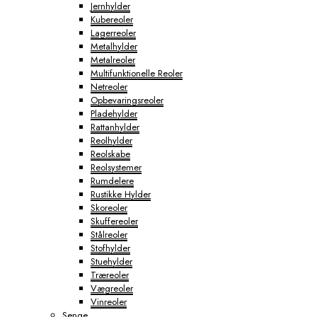
Jernhylder
Kubereoler
Lagerreoler
Metalhylder
Metalreoler
Multifunktionelle Reoler
Netreoler
Opbevaringsreoler
Pladehylder
Rattanhylder
Reolhylder
Reolskabe
Reolsystemer
Rumdelere
Rustikke Hylder
Skoreoler
Skuffereoler
Stålreoler
Stofhylder
Stuehylder
Træreoler
Vægreoler
Vinreoler
Senge