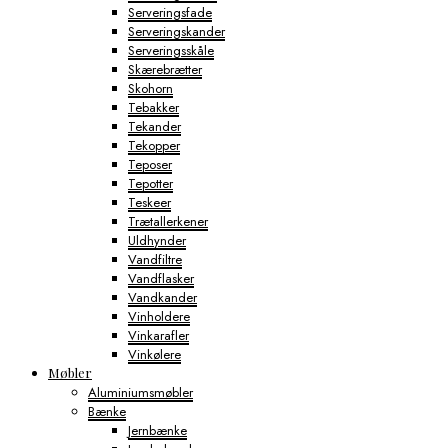
Serveringsfade
Serveringskander
Serveringsskåle
Skærebrætter
Skohorn
Tebakker
Tekander
Tekopper
Teposer
Tepotter
Teskeer
Trætallerkener
Uldhynder
Vandfiltre
Vandflasker
Vandkander
Vinholdere
Vinkarafler
Vinkølere
Møbler
Aluminiumsmøbler
Bænke
Jernbænke