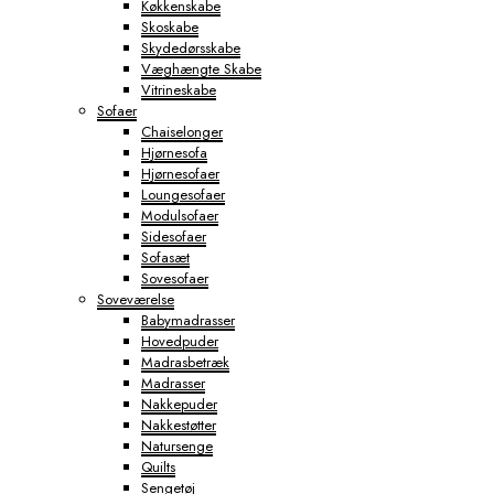
Køkkenskabe
Skoskabe
Skydedørsskabe
Væghængte Skabe
Vitrineskabe
Sofaer
Chaiselonger
Hjørnesofa
Hjørnesofaer
Loungesofaer
Modulsofaer
Sidesofaer
Sofasæt
Sovesofaer
Soveværelse
Babymadrasser
Hovedpuder
Madrasbetræk
Madrasser
Nakkepuder
Nakkestøtter
Natursenge
Quilts
Sengetøj