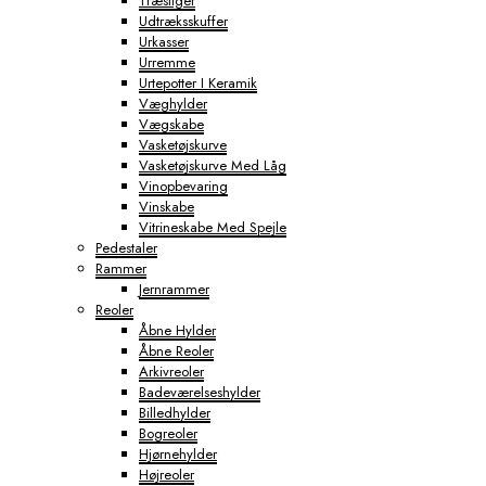
Træstiger
Udtræksskuffer
Urkasser
Urremme
Urtepotter I Keramik
Væghylder
Vægskabe
Vasketøjskurve
Vasketøjskurve Med Låg
Vinopbevaring
Vinskabe
Vitrineskabe Med Spejle
Pedestaler
Rammer
Jernrammer
Reoler
Åbne Hylder
Åbne Reoler
Arkivreoler
Badeværelseshylder
Billedhylder
Bogreoler
Hjørnehylder
Højreoler