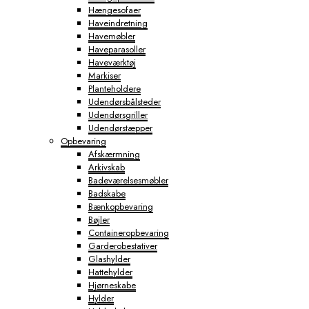
Hængesofaer
Haveindretning
Havemøbler
Haveparasoller
Haveværktøj
Markiser
Planteholdere
Udendørsbålsteder
Udendørsgriller
Udendørstæpper
Opbevaring
Afskærmning
Arkivskab
Badeværelsesmøbler
Badskabe
Bænkopbevaring
Bøjler
Containeropbevaring
Garderobestativer
Glashylder
Hattehylder
Hjørneskabe
Hylder