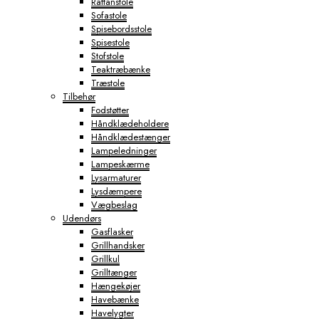
Rattanstole
Sofastole
Spisebordsstole
Spisestole
Stofstole
Teaktræbænke
Træstole
Tilbehør
Fodstøtter
Håndklædeholdere
Håndklædestænger
Lampeledninger
Lampeskærme
Lysarmaturer
Lysdæmpere
Vægbeslag
Udendørs
Gasflasker
Grillhandsker
Grillkul
Grilltænger
Hængekøjer
Havebænke
Havelygter