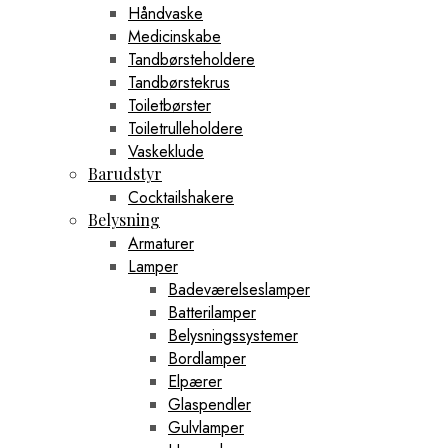
Håndvaske
Medicinskabe
Tandbørsteholdere
Tandbørstekrus
Toiletbørster
Toiletrulleholdere
Vaskeklude
Barudstyr
Cocktailshakere
Belysning
Armaturer
Lamper
Badeværelseslamper
Batterilamper
Belysningssystemer
Bordlamper
Elpærer
Glaspendler
Gulvlamper