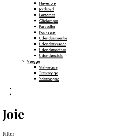
Havestole
Jordspyd
Lanterner
Olielamper
Parasoller
Postkasser
Udendørsbænke
Udendørspuder
Udendørssofaer
Udendørsstole
Vægge
Stålvægge
Trævægge
Ydervægge
Joie
Filter