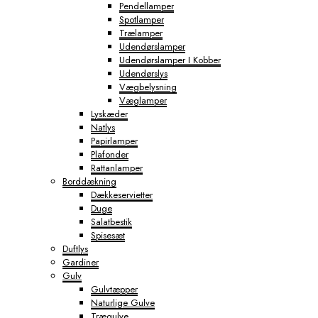
Pendellamper
Spotlamper
Trælamper
Udendørslamper
Udendørslamper I Kobber
Udendørslys
Vægbelysning
Væglamper
Lyskæder
Natlys
Papirlamper
Plafonder
Rattanlamper
Borddækning
Dækkeservietter
Duge
Salatbestik
Spisesæt
Duftlys
Gardiner
Gulv
Gulvtæpper
Naturlige Gulve
Trægulve