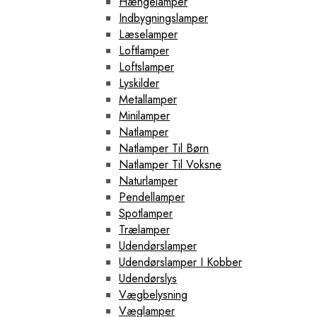
Hængelamper
Indbygningslamper
Læselamper
Loftlamper
Loftslamper
Lyskilder
Metallamper
Minilamper
Natlamper
Natlamper Til Børn
Natlamper Til Voksne
Naturlamper
Pendellamper
Spotlamper
Trælamper
Udendørslamper
Udendørslamper I Kobber
Udendørslys
Vægbelysning
Væglamper