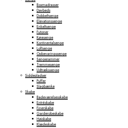
Boxmadrasser
Daybeds
Dobbeltsenge
Elevationssenge
Enkeltsenge
Futoner
Køjesenge
Kontinentalsenge
Loftsenge
Opbevaringssenge
Sengerammer
Tremmesenge
Udtrækssenge
Siddepladser
Puffer
Slagbænke
Skabe
Badeværelsesskabe
Entréskabe
Finerskabe
Garderobeskabe
Højskabe
Klædeskabe