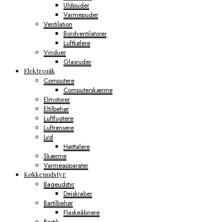
Uldpuder
Varmepuder
Ventilation
Bordventilatorer
Luftkølere
Vinduer
Glasruder
Elektronik
Computere
Computerskærme
Elmotorer
Eltilbehør
Luftfugtere
Luftrensere
Lyd
Højttalere
Skærme
Varmeapparater
Køkkenudstyr
Bageudstyr
Dejskraber
Bartilbehør
Flaskeåbnere
Bestik