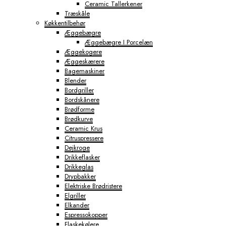
Ceramic Tallerkener
Træskåle
Køkkentilbehør
Æggebægre
Æggebægre I Porcelæn
Æggekogere
Æggeskærere
Bagemaskiner
Blender
Bordgriller
Bordskånere
Brødforme
Brødkurve
Ceramic Krus
Citruspressere
Dejkroge
Drikkeflasker
Drikkeglas
Drypbakker
Elektriske Brødristere
Elgriller
Elkander
Espressokopper
Flaskekølere