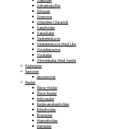
Træstiger
Udtræksskuffer
Urkasser
Urremme
Urtepotter I Keramik
Væghylder
Vægskabe
Vasketøjskurve
Vasketøjskurve Med Låg
Vinopbevaring
Vinskabe
Vitrineskabe Med Spejle
Pedestaler
Rammer
Jernrammer
Reoler
Åbne Hylder
Åbne Reoler
Arkivreoler
Badeværelseshylder
Billedhylder
Bogreoler
Hjørnehylder
Højreoler