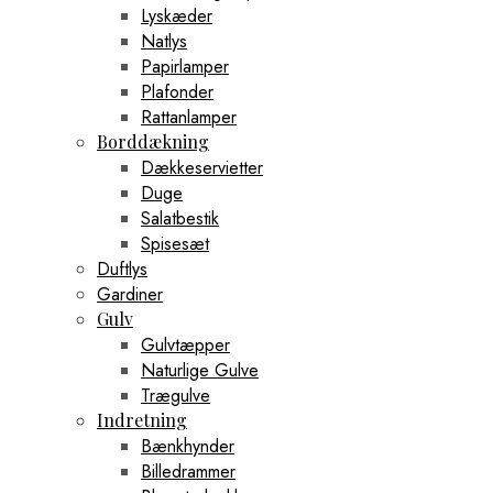
Lyskæder
Natlys
Papirlamper
Plafonder
Rattanlamper
Borddækning
Dækkeservietter
Duge
Salatbestik
Spisesæt
Duftlys
Gardiner
Gulv
Gulvtæpper
Naturlige Gulve
Trægulve
Indretning
Bænkhynder
Billedrammer