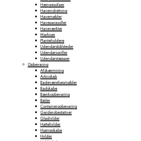
Hængesofaer
Haveindretning
Havemøbler
Haveparasoller
Haveværktøj
Markiser
Planteholdere
Udendørsbålsteder
Udendørsgriller
Udendørstæpper
Opbevaring
Afskærmning
Arkivskab
Badeværelsesmøbler
Badskabe
Bænkopbevaring
Bøjler
Containeropbevaring
Garderobestativer
Glashylder
Hattehylder
Hjørneskabe
Hylder