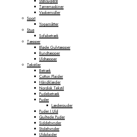
Støvsugere
Tørremaskiner
Vaskemidler
Sport
Yogamåtter
Stue
Sofabetræk
Tæpper
Bløde Gulvtæpper
Rundtæpper
Uldtæpper
Tekstiler
Betræk
Cotton Plaider
Håndklæder
Nordisk Tekstil
Pudebetræk
Puder
Læderpuder
Puder I Uld
Quiltede Puder
Siddehynder
Stolehynder
Uldplaider