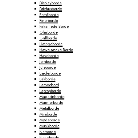
Displayborde
Drivhusborde
Entréborde
Finerborde
Firkantede Borde
Glasborde
Grillborde
Hængeborde
Hæve-sænke Borde
Haveborde
Jernborde
Juleborde
Læderborde
Lakborde
Lampebord
Laptopborde
Magasinborde
Marmorborde
Metalborde
Miniborde
Mødeborde
Musikborde
Natborde
Naturborde