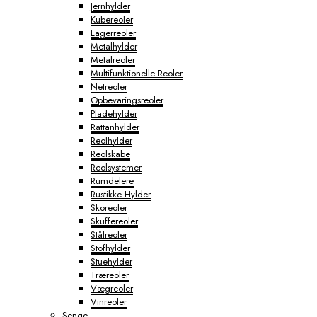
Jernhylder
Kubereoler
Lagerreoler
Metalhylder
Metalreoler
Multifunktionelle Reoler
Netreoler
Opbevaringsreoler
Pladehylder
Rattanhylder
Reolhylder
Reolskabe
Reolsystemer
Rumdelere
Rustikke Hylder
Skoreoler
Skuffereoler
Stålreoler
Stofhylder
Stuehylder
Træreoler
Vægreoler
Vinreoler
Senge