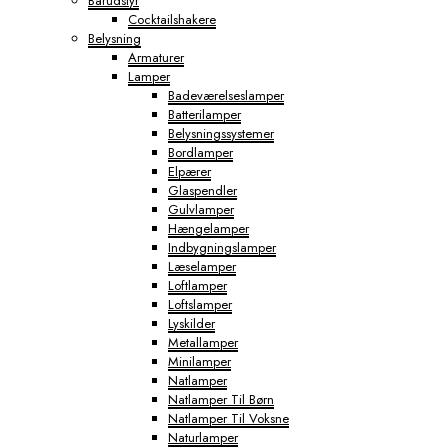
Barudstyr
Cocktailshakere
Belysning
Armaturer
Lamper
Badeværelseslamper
Batterilamper
Belysningssystemer
Bordlamper
Elpærer
Glaspendler
Gulvlamper
Hængelamper
Indbygningslamper
Læselamper
Loftlamper
Loftslamper
Lyskilder
Metallamper
Minilamper
Natlamper
Natlamper Til Børn
Natlamper Til Voksne
Naturlamper