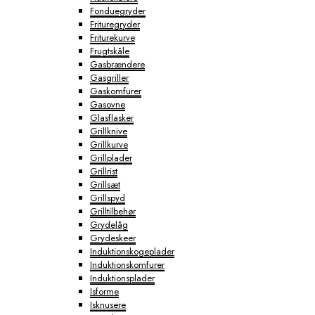
Fonduegryder
Frituregryder
Friturekurve
Frugtskåle
Gasbrændere
Gasgriller
Gaskomfurer
Gasovne
Glasflasker
Grillknive
Grillkurve
Grillplader
Grillrist
Grillsæt
Grillspyd
Grilltilbehør
Grydelåg
Grydeskeer
Induktionskogeplader
Induktionskomfurer
Induktionsplader
Isforme
Isknusere