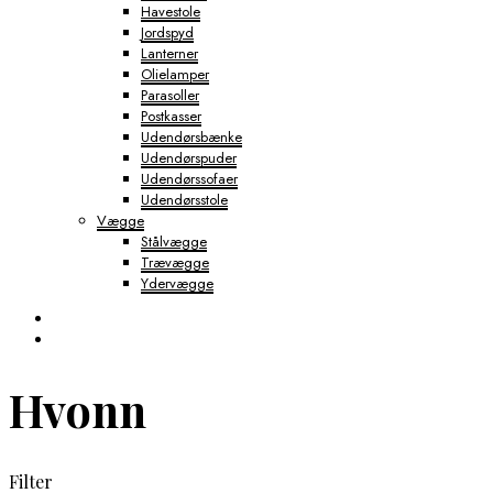
Havestole
Jordspyd
Lanterner
Olielamper
Parasoller
Postkasser
Udendørsbænke
Udendørspuder
Udendørssofaer
Udendørsstole
Vægge
Stålvægge
Trævægge
Ydervægge
Hvonn
Filter