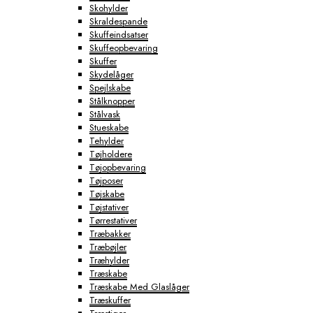
Skohylder
Skraldespande
Skuffeindsatser
Skuffeopbevaring
Skuffer
Skydelåger
Spejlskabe
Stålknopper
Stålvask
Stueskabe
Tehylder
Tøjholdere
Tøjopbevaring
Tøjposer
Tøjskabe
Tøjstativer
Tørrestativer
Træbakker
Træbøjler
Træhylder
Træskabe
Træskabe Med Glaslåger
Træskuffer