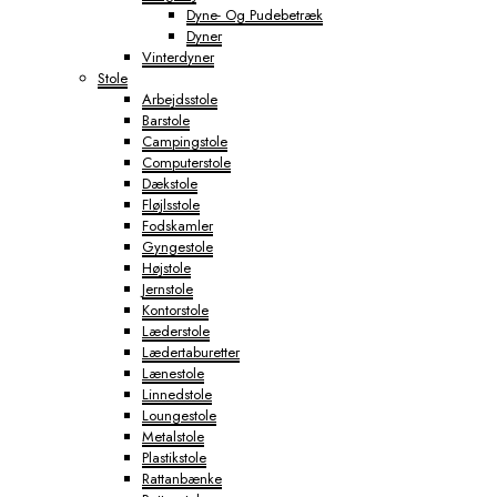
Dyne- Og Pudebetræk
Dyner
Vinterdyner
Stole
Arbejdsstole
Barstole
Campingstole
Computerstole
Dækstole
Fløjlsstole
Fodskamler
Gyngestole
Højstole
Jernstole
Kontorstole
Læderstole
Lædertaburetter
Lænestole
Linnedstole
Loungestole
Metalstole
Plastikstole
Rattanbænke