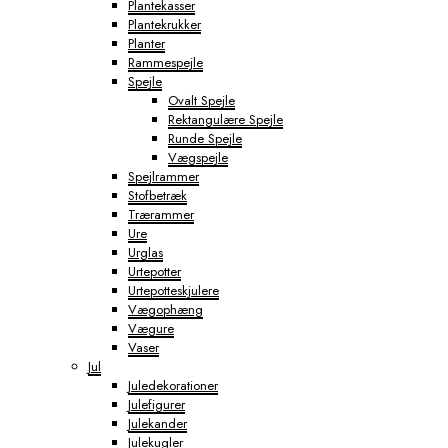
Plantekasser
Plantekrukker
Planter
Rammespejle
Spejle
Ovalt Spejle
Rektangulære Spejle
Runde Spejle
Vægspejle
Spejlrammer
Stofbetræk
Trærammer
Ure
Urglas
Urtepotter
Urtepotteskjulere
Vægophæng
Vægure
Vaser
Jul
Juledekorationer
Julefigurer
Julekander
Julekugler