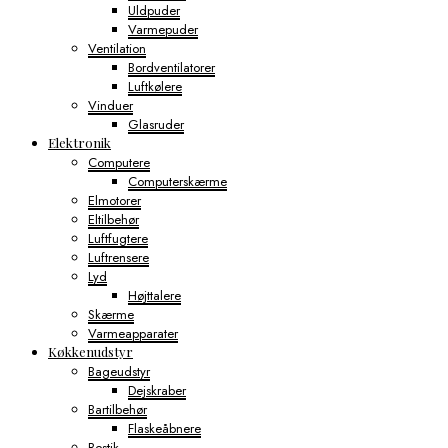
Uldpuder
Varmepuder
Ventilation
Bordventilatorer
Luftkølere
Vinduer
Glasruder
Elektronik
Computere
Computerskærme
Elmotorer
Eltilbehør
Luftfugtere
Luftrensere
Lyd
Højttalere
Skærme
Varmeapparater
Køkkenudstyr
Bageudstyr
Dejskraber
Bartilbehør
Flaskeåbnere
Bestik