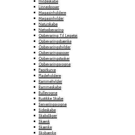
Hyldeskabe
Linnedposer
Magasinholdere
Magasinhylder
Naturskabe
Netopbevaring
Opbevaring Til Legetøj
Opbevaringsbænke
Opbevaringshylder
Opbevaringsposer
Opbevaringstasker
Opbevaringsvogne
Papirkurve
Pladeholdere
Rammehylder
Rammeskabe
Rullevogne
Rustikke Skabe
Serveringsvogne
Sideskabe
Skabslåger
Skænk
Skænke
Skobænke