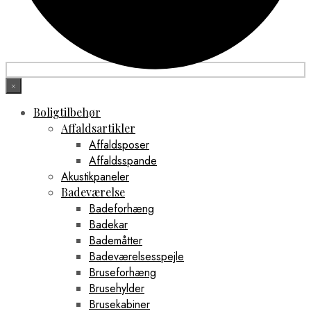
×
Boligtilbehør
Affaldsartikler
Affaldsposer
Affaldsspande
Akustikpaneler
Badeværelse
Badeforhæng
Badekar
Bademåtter
Badeværelsesspejle
Bruseforhæng
Brusehylder
Brusekabiner