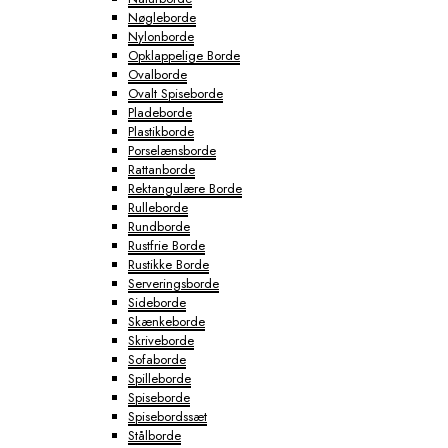
Nøgleborde
Nylonborde
Opklappelige Borde
Ovalborde
Ovalt Spiseborde
Pladeborde
Plastikborde
Porselænsborde
Rattanborde
Rektangulære Borde
Rulleborde
Rundborde
Rustfrie Borde
Rustikke Borde
Serveringsborde
Sideborde
Skænkeborde
Skriveborde
Sofaborde
Spilleborde
Spiseborde
Spisebordssæt
Stålborde