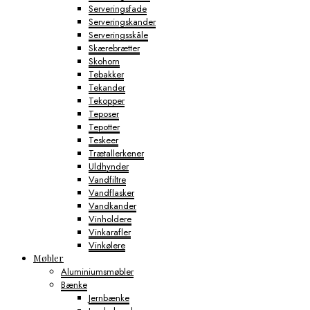
Serveringsfade
Serveringskander
Serveringsskåle
Skærebrætter
Skohorn
Tebakker
Tekander
Tekopper
Teposer
Tepotter
Teskeer
Trætallerkener
Uldhynder
Vandfiltre
Vandflasker
Vandkander
Vinholdere
Vinkarafler
Vinkølere
Møbler
Aluminiumsmøbler
Bænke
Jernbænke