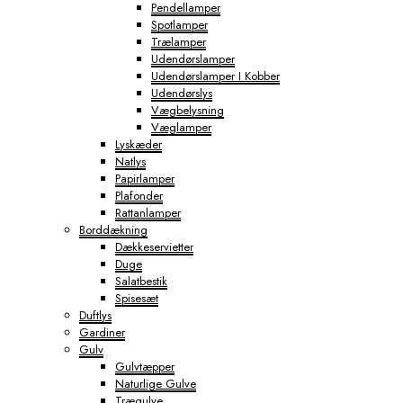
Pendellamper
Spotlamper
Trælamper
Udendørslamper
Udendørslamper I Kobber
Udendørslys
Vægbelysning
Væglamper
Lyskæder
Natlys
Papirlamper
Plafonder
Rattanlamper
Borddækning
Dækkeservietter
Duge
Salatbestik
Spisesæt
Duftlys
Gardiner
Gulv
Gulvtæpper
Naturlige Gulve
Trægulve