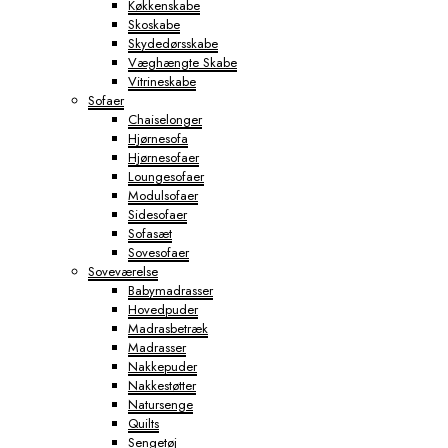
Køkkenskabe
Skoskabe
Skydedørsskabe
Væghængte Skabe
Vitrineskabe
Sofaer
Chaiselonger
Hjørnesofa
Hjørnesofaer
Loungesofaer
Modulsofaer
Sidesofaer
Sofasæt
Sovesofaer
Soveværelse
Babymadrasser
Hovedpuder
Madrasbetræk
Madrasser
Nakkepuder
Nakkestøtter
Natursenge
Quilts
Sengetøj