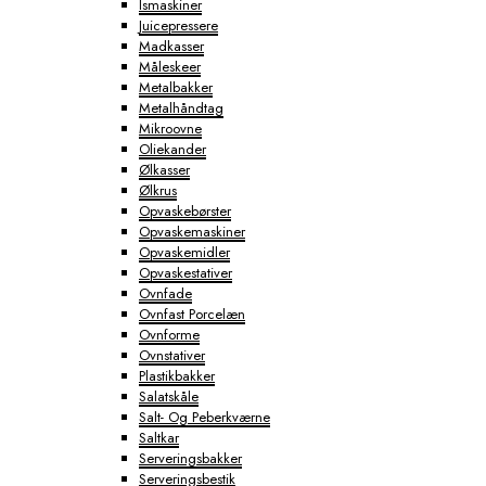
Ismaskiner
Juicepressere
Madkasser
Måleskeer
Metalbakker
Metalhåndtag
Mikroovne
Oliekander
Ølkasser
Ølkrus
Opvaskebørster
Opvaskemaskiner
Opvaskemidler
Opvaskestativer
Ovnfade
Ovnfast Porcelæn
Ovnforme
Ovnstativer
Plastikbakker
Salatskåle
Salt- Og Peberkværne
Saltkar
Serveringsbakker
Serveringsbestik