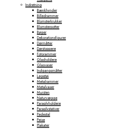
Indretning
Bænkhynder
Billedrammer
Blomsterkrukker
Blomsterpotter
Bøger
Dekorationsfigurer
Dørmåtter
Dørstoppere
Fotorammer
Glasholdere
Glasvaser
Indgangsmåtter
Legetøj
Metalrammer
Metalvaser
Mursten
Naturvægge
Paraplyholdere
Paraplystativer
Pedestal
Pejse
Plakater