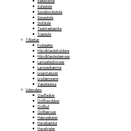
Rattanstole
Sofastole
Spisebordsstole
Spisestole
Stofstole
Teaktræbænke
Træstole
Tilbehør
Fodstøtter
Håndklædeholdere
Håndklædestænger
Lampeledninger
Lampeskærme
Lysarmaturer
Lysdæmpere
Vægbeslag
Udendørs
Gasflasker
Grillhandsker
Grillkul
Grilltænger
Hængekøjer
Havebænke
Havelygter