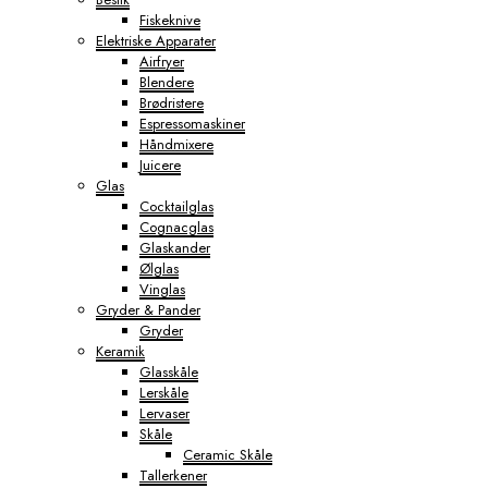
Fiskeknive
Elektriske Apparater
Airfryer
Blendere
Brødristere
Espressomaskiner
Håndmixere
Juicere
Glas
Cocktailglas
Cognacglas
Glaskander
Ølglas
Vinglas
Gryder & Pander
Gryder
Keramik
Glasskåle
Lerskåle
Lervaser
Skåle
Ceramic Skåle
Tallerkener