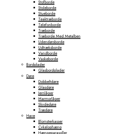
Stofborde
Stoleborde
Stueborde
Teaktræborde
Telefonborde
Træborde
Træborde Med Metalben
Udendørsborde
Udtræksborde
Vandborde
Vaskeborde
Bordplader
Glasbordplader
Døre
Dobbeltdøre
Glasdøre
Jernlåger
Marmorlåger
Skydedøre
Trædøre
Have
Blomsterkasser
Cykelophæng
Hængeparasoller