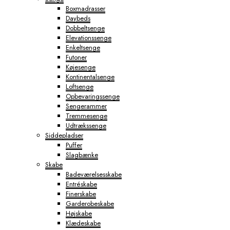
Boxmadrasser
Daybeds
Dobbeltsenge
Elevationssenge
Enkeltsenge
Futoner
Køjesenge
Kontinentalsenge
Loftsenge
Opbevaringssenge
Sengerammer
Tremmesenge
Udtrækssenge
Siddepladser
Puffer
Slagbænke
Skabe
Badeværelsesskabe
Entréskabe
Finerskabe
Garderobeskabe
Højskabe
Klædeskabe