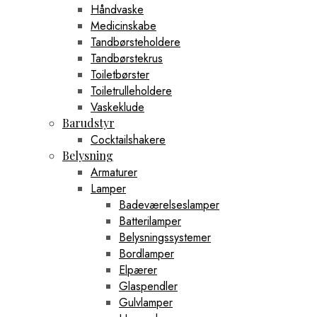
Håndvaske
Medicinskabe
Tandbørsteholdere
Tandbørstekrus
Toiletbørster
Toiletrulleholdere
Vaskeklude
Barudstyr
Cocktailshakere
Belysning
Armaturer
Lamper
Badeværelseslamper
Batterilamper
Belysningssystemer
Bordlamper
Elpærer
Glaspendler
Gulvlamper