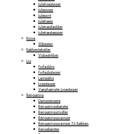
Julelysestager
Juleposer
Julepynt
Juletræer
Juletræsfødder
Juletræstæpper
Knive
Slibesten
Køkkentekstiler
Viskestykker
Lys
Fyrfadslys
Fyrfadsstager
Lampelys
Lysestager
Væghængte Lysestager
Rengøring
Damprensere
Rengøringsbørster
Rengøringsmidler
Rengøringssvampe
Rengøringssvampe Til Køkken
Rensebørster