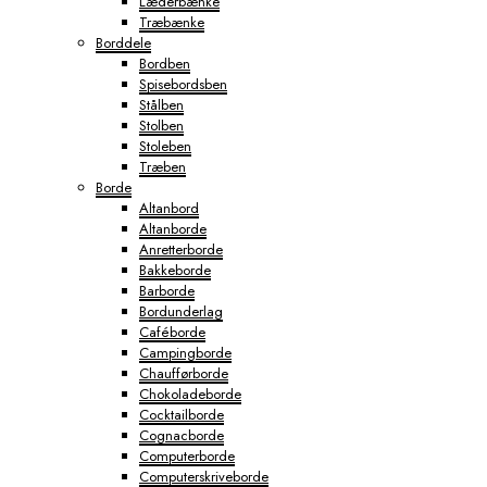
Læderbænke
Træbænke
Borddele
Bordben
Spisebordsben
Stålben
Stolben
Stoleben
Træben
Borde
Altanbord
Altanborde
Anretterborde
Bakkeborde
Barborde
Bordunderlag
Caféborde
Campingborde
Chaufførborde
Chokoladeborde
Cocktailborde
Cognacborde
Computerborde
Computerskriveborde