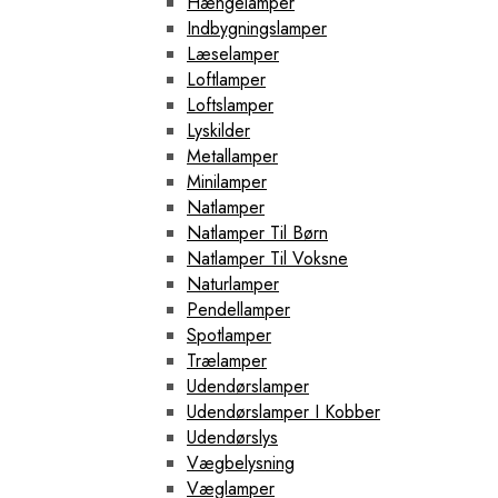
Hængelamper
Indbygningslamper
Læselamper
Loftlamper
Loftslamper
Lyskilder
Metallamper
Minilamper
Natlamper
Natlamper Til Børn
Natlamper Til Voksne
Naturlamper
Pendellamper
Spotlamper
Trælamper
Udendørslamper
Udendørslamper I Kobber
Udendørslys
Vægbelysning
Væglamper