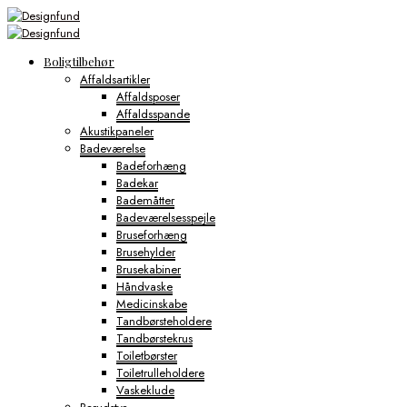
Boligtilbehør
Affaldsartikler
Affaldsposer
Affaldsspande
Akustikpaneler
Badeværelse
Badeforhæng
Badekar
Bademåtter
Badeværelsesspejle
Bruseforhæng
Brusehylder
Brusekabiner
Håndvaske
Medicinskabe
Tandbørsteholdere
Tandbørstekrus
Toiletbørster
Toiletrulleholdere
Vaskeklude