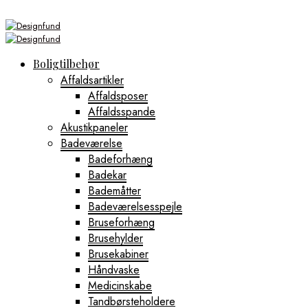
Boligtilbehør
Affaldsartikler
Affaldsposer
Affaldsspande
Akustikpaneler
Badeværelse
Badeforhæng
Badekar
Bademåtter
Badeværelsesspejle
Bruseforhæng
Brusehylder
Brusekabiner
Håndvaske
Medicinskabe
Tandbørsteholdere