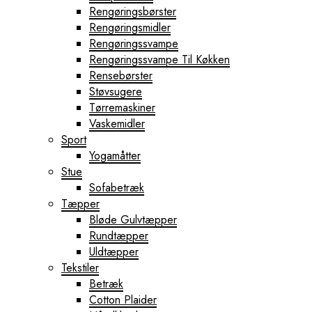
Rengøringsbørster
Rengøringsmidler
Rengøringssvampe
Rengøringssvampe Til Køkken
Rensebørster
Støvsugere
Tørremaskiner
Vaskemidler
Sport
Yogamåtter
Stue
Sofabetræk
Tæpper
Bløde Gulvtæpper
Rundtæpper
Uldtæpper
Tekstiler
Betræk
Cotton Plaider