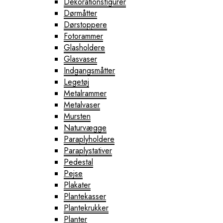
Dekorationsfigurer
Dørmåtter
Dørstoppere
Fotorammer
Glasholdere
Glasvaser
Indgangsmåtter
Legetøj
Metalrammer
Metalvaser
Mursten
Naturvægge
Paraplyholdere
Paraplystativer
Pedestal
Pejse
Plakater
Plantekasser
Plantekrukker
Planter