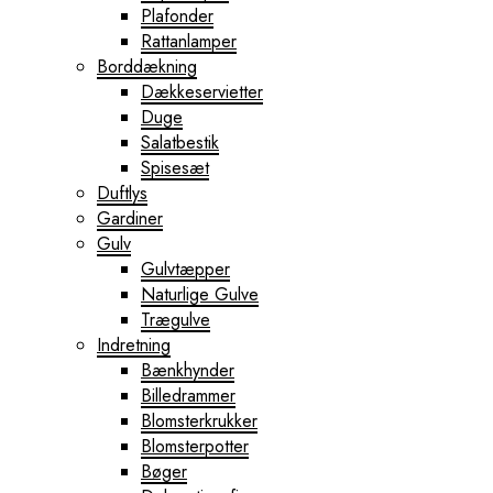
Plafonder
Rattanlamper
Borddækning
Dækkeservietter
Duge
Salatbestik
Spisesæt
Duftlys
Gardiner
Gulv
Gulvtæpper
Naturlige Gulve
Trægulve
Indretning
Bænkhynder
Billedrammer
Blomsterkrukker
Blomsterpotter
Bøger