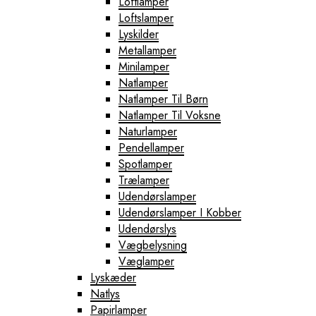
Loftlamper
Loftslamper
Lyskilder
Metallamper
Minilamper
Natlamper
Natlamper Til Børn
Natlamper Til Voksne
Naturlamper
Pendellamper
Spotlamper
Trælamper
Udendørslamper
Udendørslamper I Kobber
Udendørslys
Vægbelysning
Væglamper
Lyskæder
Natlys
Papirlamper