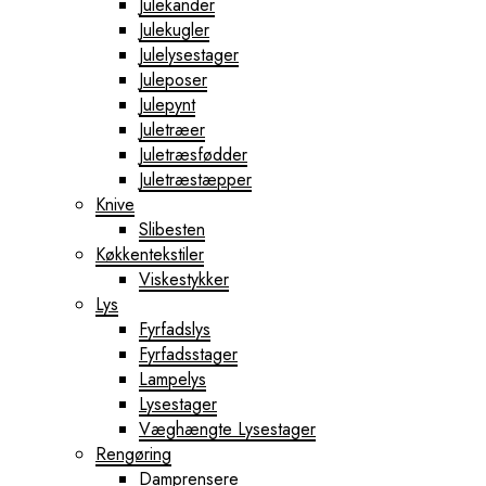
Julekander
Julekugler
Julelysestager
Juleposer
Julepynt
Juletræer
Juletræsfødder
Juletræstæpper
Knive
Slibesten
Køkkentekstiler
Viskestykker
Lys
Fyrfadslys
Fyrfadsstager
Lampelys
Lysestager
Væghængte Lysestager
Rengøring
Damprensere