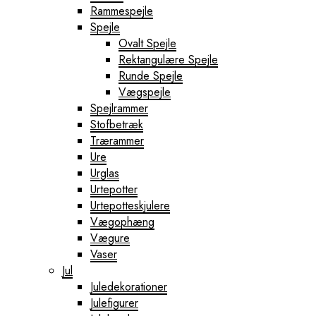
Rammespejle
Spejle
Ovalt Spejle
Rektangulære Spejle
Runde Spejle
Vægspejle
Spejlrammer
Stofbetræk
Trærammer
Ure
Urglas
Urtepotter
Urtepotteskjulere
Vægophæng
Vægure
Vaser
Jul
Juledekorationer
Julefigurer