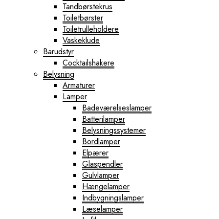
Tandbørstekrus
Toiletbørster
Toiletrulleholdere
Vaskeklude
Barudstyr
Cocktailshakere
Belysning
Armaturer
Lamper
Badeværelseslamper
Batterilamper
Belysningssystemer
Bordlamper
Elpærer
Glaspendler
Gulvlamper
Hængelamper
Indbygningslamper
Læselamper