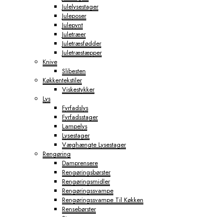
Julelysestager
Juleposer
Julepynt
Juletræer
Juletræsfødder
Juletræstæpper
Knive
Slibesten
Køkkentekstiler
Viskestykker
Lys
Fyrfadslys
Fyrfadsstager
Lampelys
Lysestager
Væghængte Lysestager
Rengøring
Damprensere
Rengøringsbørster
Rengøringsmidler
Rengøringssvampe
Rengøringssvampe Til Køkken
Rensebørster