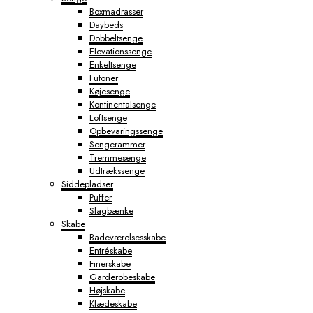
Boxmadrasser
Daybeds
Dobbeltsenge
Elevationssenge
Enkeltsenge
Futoner
Køjesenge
Kontinentalsenge
Loftsenge
Opbevaringssenge
Sengerammer
Tremmesenge
Udtrækssenge
Siddepladser
Puffer
Slagbænke
Skabe
Badeværelsesskabe
Entréskabe
Finerskabe
Garderobeskabe
Højskabe
Klædeskabe