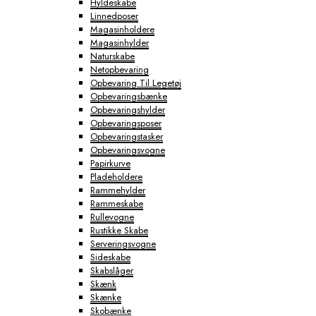
Hyldeskabe
Linnedposer
Magasinholdere
Magasinhylder
Naturskabe
Netopbevaring
Opbevaring Til Legetøj
Opbevaringsbænke
Opbevaringshylder
Opbevaringsposer
Opbevaringstasker
Opbevaringsvogne
Papirkurve
Pladeholdere
Rammehylder
Rammeskabe
Rullevogne
Rustikke Skabe
Serveringsvogne
Sideskabe
Skabslåger
Skænk
Skænke
Skobænke