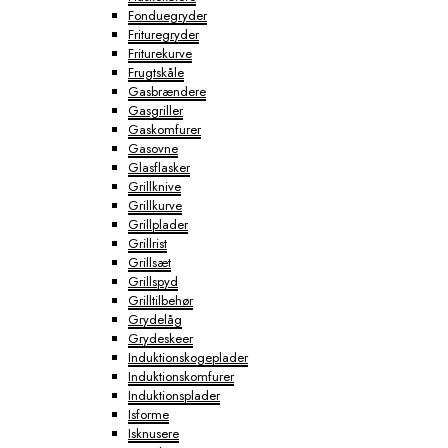
Fonduegryder
Frituregryder
Friturekurve
Frugtskåle
Gasbrændere
Gasgriller
Gaskomfurer
Gasovne
Glasflasker
Grillknive
Grillkurve
Grillplader
Grillrist
Grillsæt
Grillspyd
Grilltilbehør
Grydelåg
Grydeskeer
Induktionskogeplader
Induktionskomfurer
Induktionsplader
Isforme
Isknusere