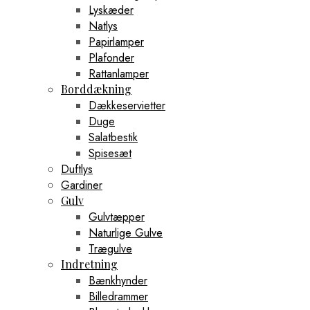
Lyskæder
Natlys
Papirlamper
Plafonder
Rattanlamper
Borddækning
Dækkeservietter
Duge
Salatbestik
Spisesæt
Duftlys
Gardiner
Gulv
Gulvtæpper
Naturlige Gulve
Trægulve
Indretning
Bænkhynder
Billedrammer