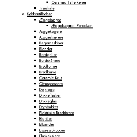
Ceramic Tallerkener
Træskåle
Køkkentilbehør
Æggebægre
Æggebægre I Porcelæn
Æggekogere
Æggeskærere
Bagemaskiner
Blender
Bordgriller
Bordskånere
Brødforme
Brødkurve
Ceramic Krus
Citruspressere
Dejkroge
Drikkeflasker
Drikkeglas
Drypbakker
Elektriske Brødristere
Elgriller
Elkander
Espressokopper
Flaskekølere