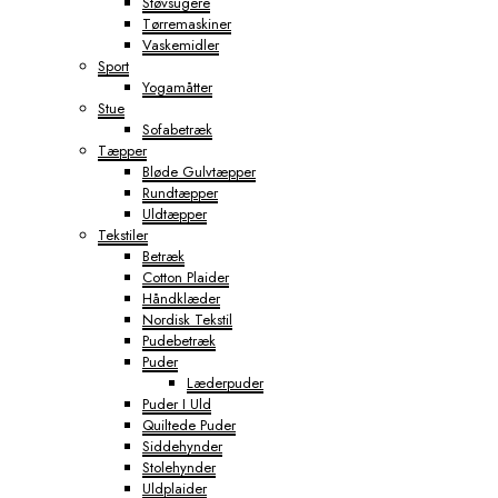
Støvsugere
Tørremaskiner
Vaskemidler
Sport
Yogamåtter
Stue
Sofabetræk
Tæpper
Bløde Gulvtæpper
Rundtæpper
Uldtæpper
Tekstiler
Betræk
Cotton Plaider
Håndklæder
Nordisk Tekstil
Pudebetræk
Puder
Læderpuder
Puder I Uld
Quiltede Puder
Siddehynder
Stolehynder
Uldplaider