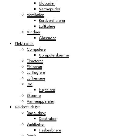
Uldpuder
Varmepuder
Ventilation
Bordventilatorer
Luftkølere
Vinduer
Glasruder
Elektronik
Computere
Computerskærme
Elmotorer
Eltilbehør
Luftfugtere
Luftrensere
Lyd
Højttalere
Skærme
Varmeapparater
Køkkenudstyr
Bageudstyr
Dejskraber
Bartilbehør
Flaskeåbnere
Bestik