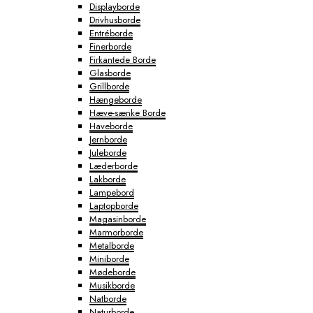
Displayborde
Drivhusborde
Entréborde
Finerborde
Firkantede Borde
Glasborde
Grillborde
Hængeborde
Hæve-sænke Borde
Haveborde
Jernborde
Juleborde
Læderborde
Lakborde
Lampebord
Laptopborde
Magasinborde
Marmorborde
Metalborde
Miniborde
Mødeborde
Musikborde
Natborde
Naturborde