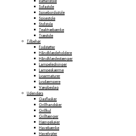
Rattanstole
Sofastole
Spisebordsstole
Spisestole
Stofstole
Teaktræbænke
Træstole
Tilbehør
Fodstøtter
Håndklædeholdere
Håndklædestænger
Lampeledninger
Lampeskærme
Lysarmaturer
Lysdæmpere
Vægbeslag
Udendørs
Gasflasker
Grillhandsker
Grillkul
Grilltænger
Hængekøjer
Havebænke
Havelygter