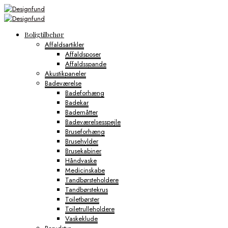
Boligtilbehør
Affaldsartikler
Affaldsposer
Affaldsspande
Akustikpaneler
Badeværelse
Badeforhæng
Badekar
Bademåtter
Badeværelsesspejle
Bruseforhæng
Brusehylder
Brusekabiner
Håndvaske
Medicinskabe
Tandbørsteholdere
Tandbørstekrus
Toiletbørster
Toiletrulleholdere
Vaskeklude