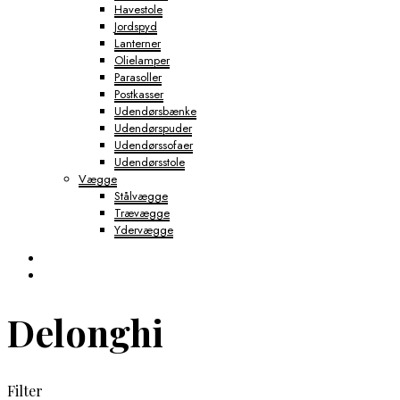
Havestole
Jordspyd
Lanterner
Olielamper
Parasoller
Postkasser
Udendørsbænke
Udendørspuder
Udendørssofaer
Udendørsstole
Vægge
Stålvægge
Trævægge
Ydervægge
Delonghi
Filter