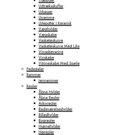
Træstiger
Udtræksskuffer
Urkasser
Urremme
Urtepotter I Keramik
Væghylder
Vægskabe
Vasketøjskurve
Vasketøjskurve Med Låg
Vinopbevaring
Vinskabe
Vitrineskabe Med Spejle
Pedestaler
Rammer
Jernrammer
Reoler
Åbne Hylder
Åbne Reoler
Arkivreoler
Badeværelseshylder
Billedhylder
Bogreoler
Hjørnehylder
Højreoler