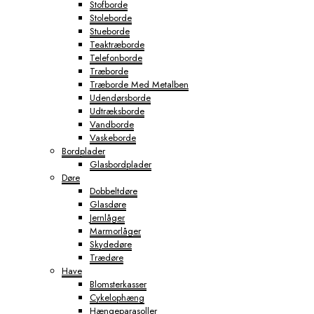
Stofborde
Stoleborde
Stueborde
Teaktræborde
Telefonborde
Træborde
Træborde Med Metalben
Udendørsborde
Udtræksborde
Vandborde
Vaskeborde
Bordplader
Glasbordplader
Døre
Dobbeltdøre
Glasdøre
Jernlåger
Marmorlåger
Skydedøre
Trædøre
Have
Blomsterkasser
Cykelophæng
Hængeparasoller