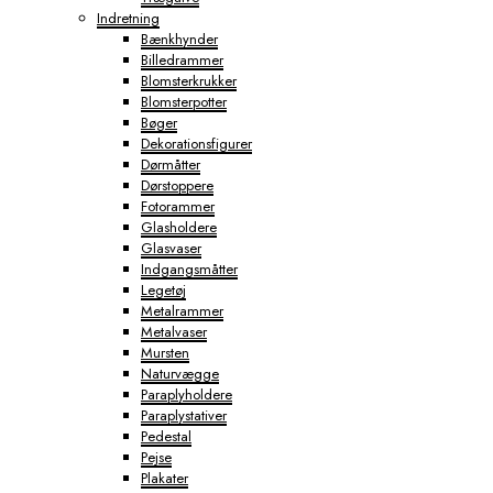
Indretning
Bænkhynder
Billedrammer
Blomsterkrukker
Blomsterpotter
Bøger
Dekorationsfigurer
Dørmåtter
Dørstoppere
Fotorammer
Glasholdere
Glasvaser
Indgangsmåtter
Legetøj
Metalrammer
Metalvaser
Mursten
Naturvægge
Paraplyholdere
Paraplystativer
Pedestal
Pejse
Plakater