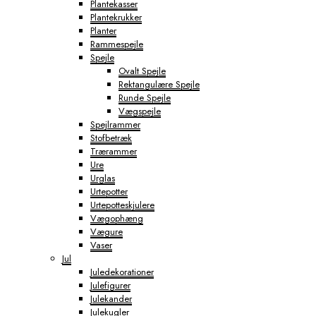
Plantekasser
Plantekrukker
Planter
Rammespejle
Spejle
Ovalt Spejle
Rektangulære Spejle
Runde Spejle
Vægspejle
Spejlrammer
Stofbetræk
Trærammer
Ure
Urglas
Urtepotter
Urtepotteskjulere
Vægophæng
Vægure
Vaser
Jul
Juledekorationer
Julefigurer
Julekander
Julekugler