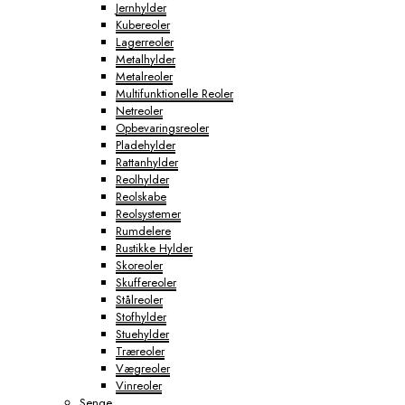
Jernhylder
Kubereoler
Lagerreoler
Metalhylder
Metalreoler
Multifunktionelle Reoler
Netreoler
Opbevaringsreoler
Pladehylder
Rattanhylder
Reolhylder
Reolskabe
Reolsystemer
Rumdelere
Rustikke Hylder
Skoreoler
Skuffereoler
Stålreoler
Stofhylder
Stuehylder
Træreoler
Vægreoler
Vinreoler
Senge