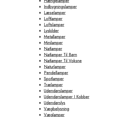
Hængelamper
Indbygningslamper
Læselamper
Loftlamper
Loftslamper
Lyskilder
Metallamper
Minilamper
Natlamper
Natlamper Til Børn
Natlamper Til Voksne
Naturlamper
Pendellamper
Spotlamper
Trælamper
Udendørslamper
Udendørslamper I Kobber
Udendørslys
Vægbelysning
Væglamper