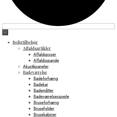
×
Boligtilbehør
Affaldsartikler
Affaldsposer
Affaldsspande
Akustikpaneler
Badeværelse
Badeforhæng
Badekar
Bademåtter
Badeværelsesspejle
Bruseforhæng
Brusehylder
Brusekabiner