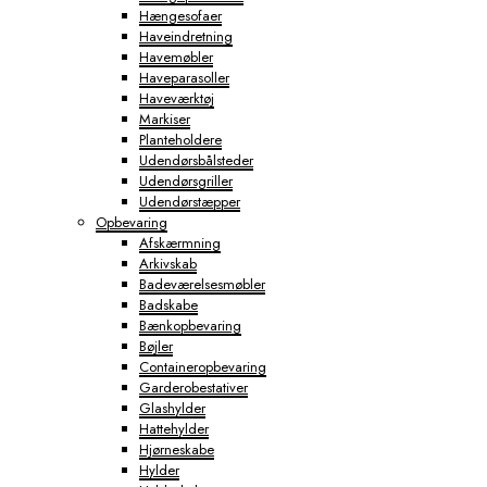
Hængesofaer
Haveindretning
Havemøbler
Haveparasoller
Haveværktøj
Markiser
Planteholdere
Udendørsbålsteder
Udendørsgriller
Udendørstæpper
Opbevaring
Afskærmning
Arkivskab
Badeværelsesmøbler
Badskabe
Bænkopbevaring
Bøjler
Containeropbevaring
Garderobestativer
Glashylder
Hattehylder
Hjørneskabe
Hylder