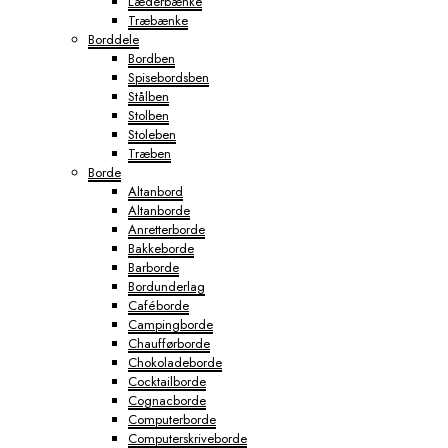
Læderbænke
Træbænke
Borddele
Bordben
Spisebordsben
Stålben
Stolben
Stoleben
Træben
Borde
Altanbord
Altanborde
Anretterborde
Bakkeborde
Barborde
Bordunderlag
Caféborde
Campingborde
Chaufførborde
Chokoladeborde
Cocktailborde
Cognacborde
Computerborde
Computerskriveborde