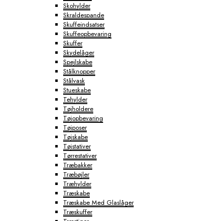
Skohylder
Skraldespande
Skuffeindsatser
Skuffeopbevaring
Skuffer
Skydelåger
Spejlskabe
Stålknopper
Stålvask
Stueskabe
Tehylder
Tøjholdere
Tøjopbevaring
Tøjposer
Tøjskabe
Tøjstativer
Tørrestativer
Træbakker
Træbøjler
Træhylder
Træskabe
Træskabe Med Glaslåger
Træskuffer