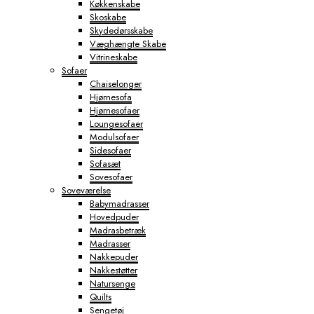
Køkkenskabe
Skoskabe
Skydedørsskabe
Væghængte Skabe
Vitrineskabe
Sofaer
Chaiselonger
Hjørnesofa
Hjørnesofaer
Loungesofaer
Modulsofaer
Sidesofaer
Sofasæt
Sovesofaer
Soveværelse
Babymadrasser
Hovedpuder
Madrasbetræk
Madrasser
Nakkepuder
Nakkestøtter
Natursenge
Quilts
Sengetøj