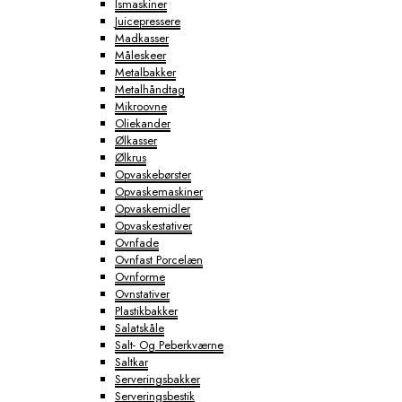
Ismaskiner
Juicepressere
Madkasser
Måleskeer
Metalbakker
Metalhåndtag
Mikroovne
Oliekander
Ølkasser
Ølkrus
Opvaskebørster
Opvaskemaskiner
Opvaskemidler
Opvaskestativer
Ovnfade
Ovnfast Porcelæn
Ovnforme
Ovnstativer
Plastikbakker
Salatskåle
Salt- Og Peberkværne
Saltkar
Serveringsbakker
Serveringsbestik