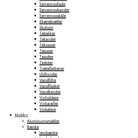
Serveringsfade
Serveringskander
Serveringsskåle
Skærebrætter
Skohorn
Tebakker
Tekander
Tekopper
Teposer
Tepotter
Teskeer
Trætallerkener
Uldhynder
Vandfiltre
Vandflasker
Vandkander
Vinholdere
Vinkarafler
Vinkølere
Møbler
Aluminiumsmøbler
Bænke
Jernbænke