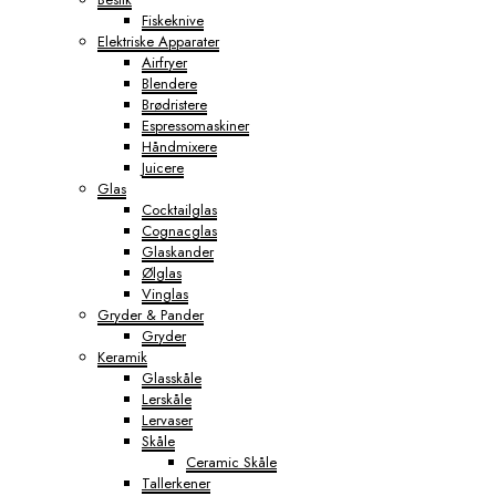
Fiskeknive
Elektriske Apparater
Airfryer
Blendere
Brødristere
Espressomaskiner
Håndmixere
Juicere
Glas
Cocktailglas
Cognacglas
Glaskander
Ølglas
Vinglas
Gryder & Pander
Gryder
Keramik
Glasskåle
Lerskåle
Lervaser
Skåle
Ceramic Skåle
Tallerkener