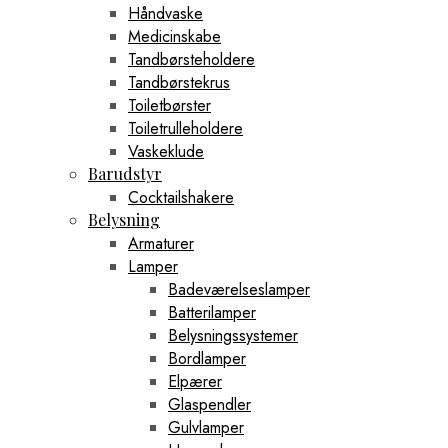
Håndvaske
Medicinskabe
Tandbørsteholdere
Tandbørstekrus
Toiletbørster
Toiletrulleholdere
Vaskeklude
Barudstyr
Cocktailshakere
Belysning
Armaturer
Lamper
Badeværelseslamper
Batterilamper
Belysningssystemer
Bordlamper
Elpærer
Glaspendler
Gulvlamper