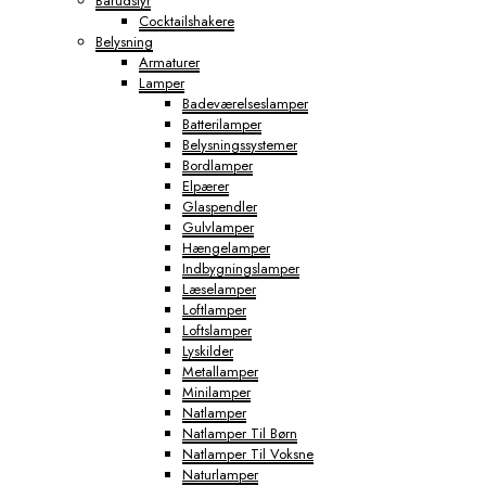
Barudstyr
Cocktailshakere
Belysning
Armaturer
Lamper
Badeværelseslamper
Batterilamper
Belysningssystemer
Bordlamper
Elpærer
Glaspendler
Gulvlamper
Hængelamper
Indbygningslamper
Læselamper
Loftlamper
Loftslamper
Lyskilder
Metallamper
Minilamper
Natlamper
Natlamper Til Børn
Natlamper Til Voksne
Naturlamper