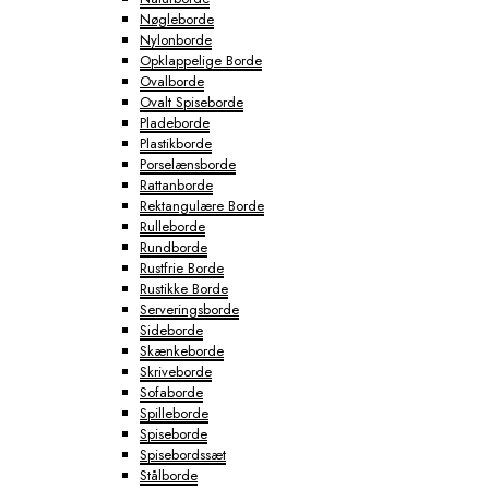
Nøgleborde
Nylonborde
Opklappelige Borde
Ovalborde
Ovalt Spiseborde
Pladeborde
Plastikborde
Porselænsborde
Rattanborde
Rektangulære Borde
Rulleborde
Rundborde
Rustfrie Borde
Rustikke Borde
Serveringsborde
Sideborde
Skænkeborde
Skriveborde
Sofaborde
Spilleborde
Spiseborde
Spisebordssæt
Stålborde