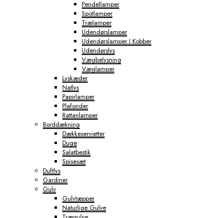
Pendellamper
Spotlamper
Trælamper
Udendørslamper
Udendørslamper I Kobber
Udendørslys
Vægbelysning
Væglamper
Lyskæder
Natlys
Papirlamper
Plafonder
Rattanlamper
Borddækning
Dækkeservietter
Duge
Salatbestik
Spisesæt
Duftlys
Gardiner
Gulv
Gulvtæpper
Naturlige Gulve
Trægulve