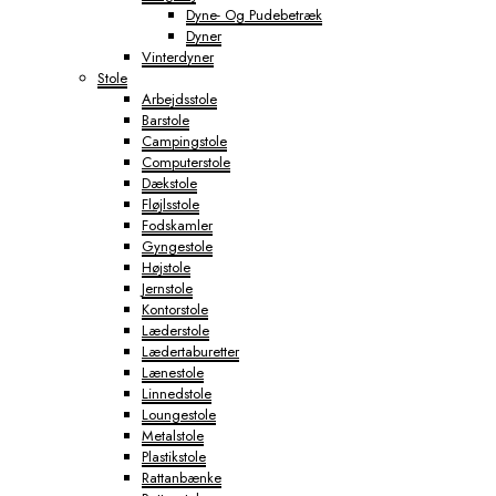
Dyne- Og Pudebetræk
Dyner
Vinterdyner
Stole
Arbejdsstole
Barstole
Campingstole
Computerstole
Dækstole
Fløjlsstole
Fodskamler
Gyngestole
Højstole
Jernstole
Kontorstole
Læderstole
Lædertaburetter
Lænestole
Linnedstole
Loungestole
Metalstole
Plastikstole
Rattanbænke