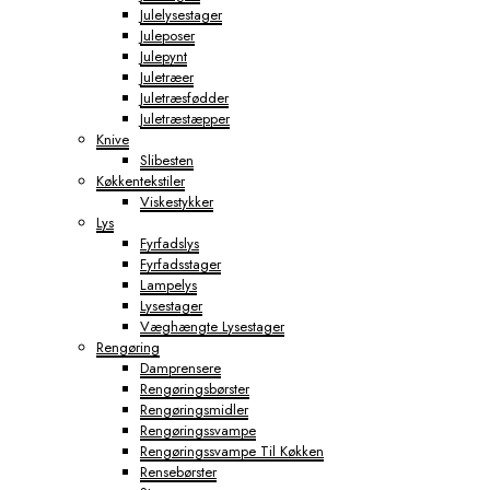
Julelysestager
Juleposer
Julepynt
Juletræer
Juletræsfødder
Juletræstæpper
Knive
Slibesten
Køkkentekstiler
Viskestykker
Lys
Fyrfadslys
Fyrfadsstager
Lampelys
Lysestager
Væghængte Lysestager
Rengøring
Damprensere
Rengøringsbørster
Rengøringsmidler
Rengøringssvampe
Rengøringssvampe Til Køkken
Rensebørster