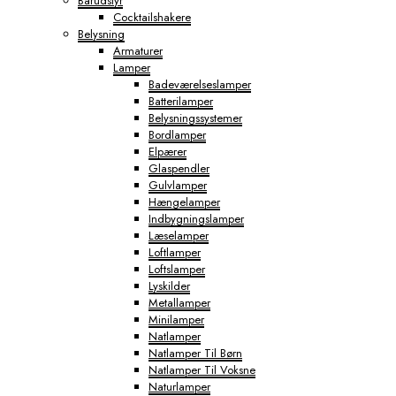
Barudstyr
Cocktailshakere
Belysning
Armaturer
Lamper
Badeværelseslamper
Batterilamper
Belysningssystemer
Bordlamper
Elpærer
Glaspendler
Gulvlamper
Hængelamper
Indbygningslamper
Læselamper
Loftlamper
Loftslamper
Lyskilder
Metallamper
Minilamper
Natlamper
Natlamper Til Børn
Natlamper Til Voksne
Naturlamper