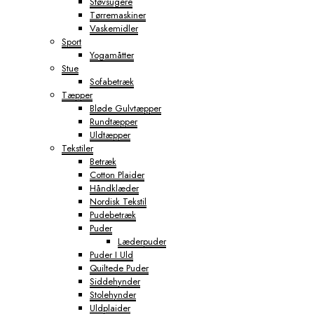
Støvsugere
Tørremaskiner
Vaskemidler
Sport
Yogamåtter
Stue
Sofabetræk
Tæpper
Bløde Gulvtæpper
Rundtæpper
Uldtæpper
Tekstiler
Betræk
Cotton Plaider
Håndklæder
Nordisk Tekstil
Pudebetræk
Puder
Læderpuder
Puder I Uld
Quiltede Puder
Siddehynder
Stolehynder
Uldplaider