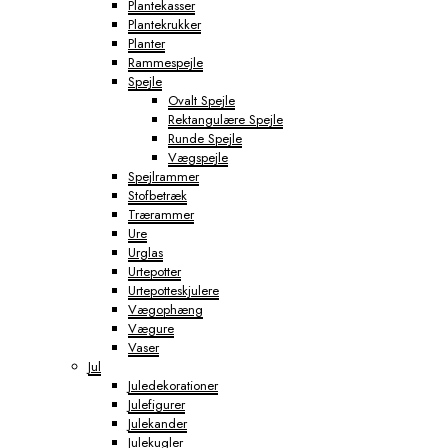
Plantekasser
Plantekrukker
Planter
Rammespejle
Spejle
Ovalt Spejle
Rektangulære Spejle
Runde Spejle
Vægspejle
Spejlrammer
Stofbetræk
Trærammer
Ure
Urglas
Urtepotter
Urtepotteskjulere
Vægophæng
Vægure
Vaser
Jul
Juledekorationer
Julefigurer
Julekander
Julekugler