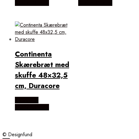
KitchenOne.dk
KitchenOne.dk
Continenta
Skærebræt med
skuffe 48×32,5
cm, Duracore
Købes Hos
KitchenOne.dk
© Designfund