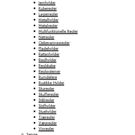
Jernhylder
Kubereoler
Lagerreoler
Metalhylder
Metalreoler
Multifunktionelle Reoler
Netreoler
Opbevaringsreoler
Pladehylder
Rattanhylder
Reolhylder
Reolskabe
Reolsystemer
Rumdelere
Rustikke Hylder
Skoreoler
Skuffereoler
Stålreoler
Stofhylder
Stuehylder
Træreoler
Vægreoler
Vinreoler
Senge