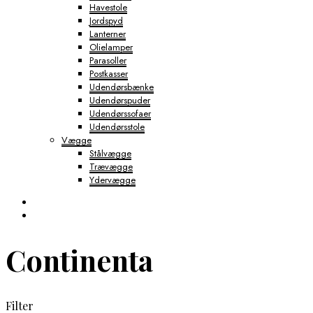
Havestole
Jordspyd
Lanterner
Olielamper
Parasoller
Postkasser
Udendørsbænke
Udendørspuder
Udendørssofaer
Udendørsstole
Vægge
Stålvægge
Trævægge
Ydervægge
Continenta
Filter