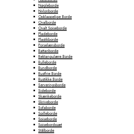
Nøgleborde
Nylonborde
Opklappelige Borde
Ovalborde
Ovalt Spiseborde
Pladeborde
Plastikborde
Porselænsborde
Rattanborde
Rektangulære Borde
Rulleborde
Rundborde
Rustfrie Borde
Rustikke Borde
Serveringsborde
Sideborde
Skænkeborde
Skriveborde
Sofaborde
Spilleborde
Spiseborde
Spisebordssæt
Stålborde