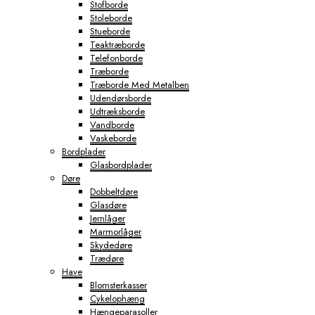
Stofborde
Stoleborde
Stueborde
Teaktræborde
Telefonborde
Træborde
Træborde Med Metalben
Udendørsborde
Udtræksborde
Vandborde
Vaskeborde
Bordplader
Glasbordplader
Døre
Dobbeltdøre
Glasdøre
Jernlåger
Marmorlåger
Skydedøre
Trædøre
Have
Blomsterkasser
Cykelophæng
Hængeparasoller