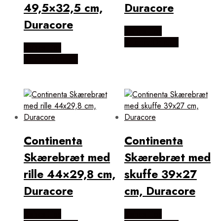
49,5×32,5 cm,
Duracore
Duracore
Købes Hos
KitchenOne.dk
Købes Hos
KitchenOne.dk
Continenta
Continenta
Skærebræt med
Skærebræt med
rille 44×29,8 cm,
skuffe 39×27
Duracore
cm, Duracore
Købes Hos
Købes Hos