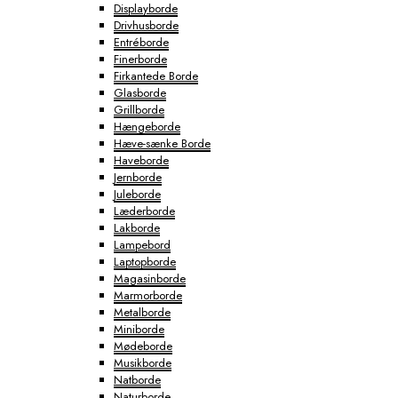
Displayborde
Drivhusborde
Entréborde
Finerborde
Firkantede Borde
Glasborde
Grillborde
Hængeborde
Hæve-sænke Borde
Haveborde
Jernborde
Juleborde
Læderborde
Lakborde
Lampebord
Laptopborde
Magasinborde
Marmorborde
Metalborde
Miniborde
Mødeborde
Musikborde
Natborde
Naturborde