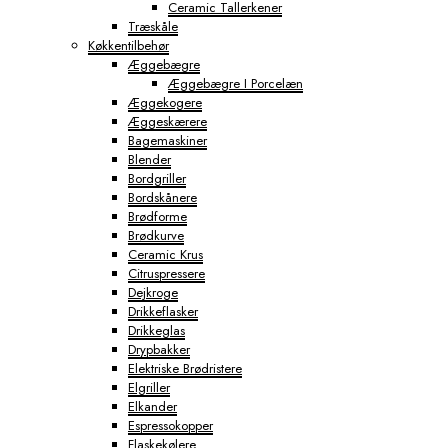
Ceramic Tallerkener
Træskåle
Køkkentilbehør
Æggebægre
Æggebægre I Porcelæn
Æggekogere
Æggeskærere
Bagemaskiner
Blender
Bordgriller
Bordskånere
Brødforme
Brødkurve
Ceramic Krus
Citruspressere
Dejkroge
Drikkeflasker
Drikkeglas
Drypbakker
Elektriske Brødristere
Elgriller
Elkander
Espressokopper
Flaskekølere