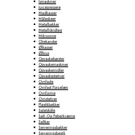
Ismaskiner
Juicepressere
Madkasser
Måleskeer
Metalbakker
Metalhåndtag
Mikroovne
Oliekander
Ølkasser
Ølkrus
Opvaskebørster
Opvaskemaskiner
Opvaskemidler
Opvaskestativer
Ovnfade
Ovnfast Porcelæn
Ovnforme
Ovnstativer
Plastikbakker
Salatskåle
Salt- Og Peberkværne
Saltkar
Serveringsbakker
Serveringsbestik