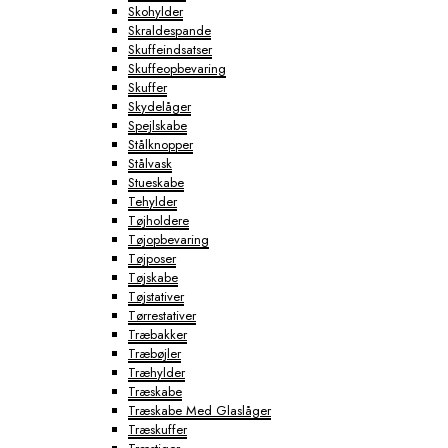
Skohylder
Skraldespande
Skuffeindsatser
Skuffeopbevaring
Skuffer
Skydelåger
Spejlskabe
Stålknopper
Stålvask
Stueskabe
Tehylder
Tøjholdere
Tøjopbevaring
Tøjposer
Tøjskabe
Tøjstativer
Tørrestativer
Træbakker
Træbøjler
Træhylder
Træskabe
Træskabe Med Glaslåger
Træskuffer