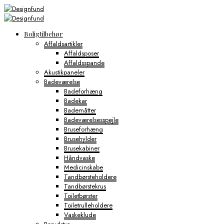
Boligtilbehør
Affaldsartikler
Affaldsposer
Affaldsspande
Akustikpaneler
Badeværelse
Badeforhæng
Badekar
Bademåtter
Badeværelsesspejle
Bruseforhæng
Brusehylder
Brusekabiner
Håndvaske
Medicinskabe
Tandbørsteholdere
Tandbørstekrus
Toiletbørster
Toiletrulleholdere
Vaskeklude