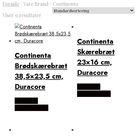
Forside
/
Vare Brand
/
Continenta
Viser 9 resultater
Continenta
Skærebræt
Continenta
23×16 cm,
Brødskærebræt
Duracore
38,5×23,5 cm,
Duracore
Købes Hos
KitchenOne.dk
Købes Hos
KitchenOne.dk