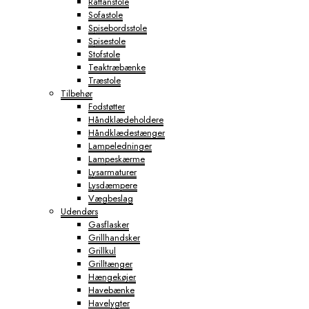
Rattanstole
Sofastole
Spisebordsstole
Spisestole
Stofstole
Teaktræbænke
Træstole
Tilbehør
Fodstøtter
Håndklædeholdere
Håndklædestænger
Lampeledninger
Lampeskærme
Lysarmaturer
Lysdæmpere
Vægbeslag
Udendørs
Gasflasker
Grillhandsker
Grillkul
Grilltænger
Hængekøjer
Havebænke
Havelygter