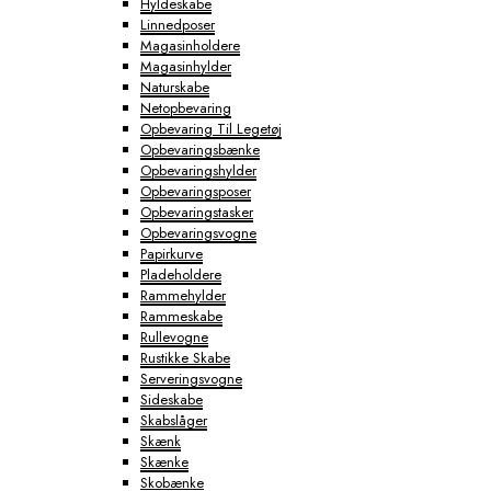
Hyldeskabe
Linnedposer
Magasinholdere
Magasinhylder
Naturskabe
Netopbevaring
Opbevaring Til Legetøj
Opbevaringsbænke
Opbevaringshylder
Opbevaringsposer
Opbevaringstasker
Opbevaringsvogne
Papirkurve
Pladeholdere
Rammehylder
Rammeskabe
Rullevogne
Rustikke Skabe
Serveringsvogne
Sideskabe
Skabslåger
Skænk
Skænke
Skobænke