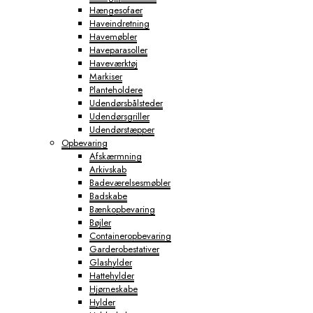
Hængesofaer
Haveindretning
Havemøbler
Haveparasoller
Haveværktøj
Markiser
Planteholdere
Udendørsbålsteder
Udendørsgriller
Udendørstæpper
Opbevaring
Afskærmning
Arkivskab
Badeværelsesmøbler
Badskabe
Bænkopbevaring
Bøjler
Containeropbevaring
Garderobestativer
Glashylder
Hattehylder
Hjørneskabe
Hylder