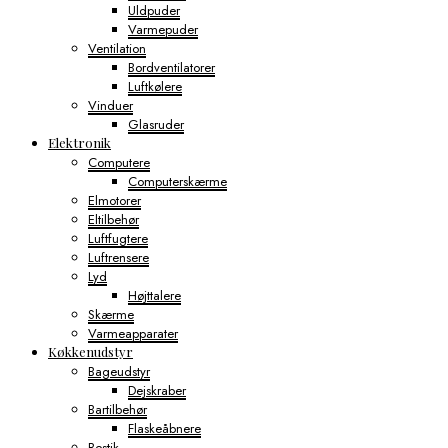
Uldpuder
Varmepuder
Ventilation
Bordventilatorer
Luftkølere
Vinduer
Glasruder
Elektronik
Computere
Computerskærme
Elmotorer
Eltilbehør
Luftfugtere
Luftrensere
Lyd
Højttalere
Skærme
Varmeapparater
Køkkenudstyr
Bageudstyr
Dejskraber
Bartilbehør
Flaskeåbnere
Bestik