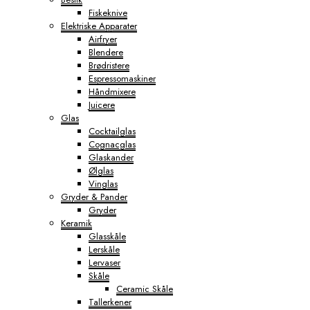
Fiskeknive
Elektriske Apparater
Airfryer
Blendere
Brødristere
Espressomaskiner
Håndmixere
Juicere
Glas
Cocktailglas
Cognacglas
Glaskander
Ølglas
Vinglas
Gryder & Pander
Gryder
Keramik
Glasskåle
Lerskåle
Lervaser
Skåle
Ceramic Skåle
Tallerkener