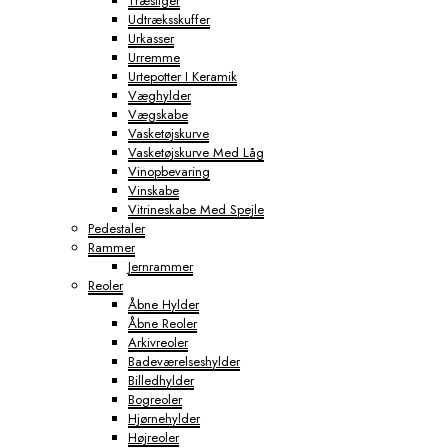
Træstiger
Udtræksskuffer
Urkasser
Urremme
Urtepotter I Keramik
Væghylder
Vægskabe
Vasketøjskurve
Vasketøjskurve Med Låg
Vinopbevaring
Vinskabe
Vitrineskabe Med Spejle
Pedestaler
Rammer
Jernrammer
Reoler
Åbne Hylder
Åbne Reoler
Arkivreoler
Badeværelseshylder
Billedhylder
Bogreoler
Hjørnehylder
Højreoler