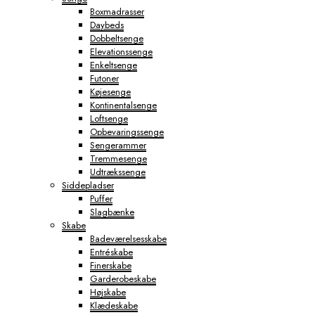
Boxmadrasser
Daybeds
Dobbeltsenge
Elevationssenge
Enkeltsenge
Futoner
Køjesenge
Kontinentalsenge
Loftsenge
Opbevaringssenge
Sengerammer
Tremmesenge
Udtrækssenge
Siddepladser
Puffer
Slagbænke
Skabe
Badeværelsesskabe
Entréskabe
Finerskabe
Garderobeskabe
Højskabe
Klædeskabe