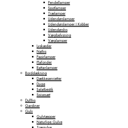
Pendellamper
Spotlamper
Trælamper
Udendørslamper
Udendørslamper I Kobber
Udendørslys
Vægbelysning
Væglamper
Lyskæder
Natlys
Papirlamper
Plafonder
Rattanlamper
Borddækning
Dækkeservietter
Duge
Salatbestik
Spisesæt
Duftlys
Gardiner
Gulv
Gulvtæpper
Naturlige Gulve
Trægulve