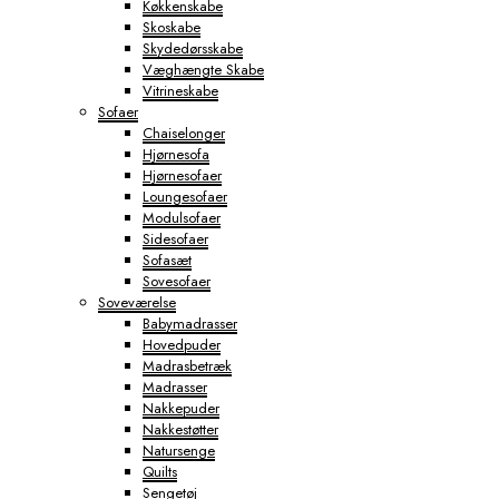
Køkkenskabe
Skoskabe
Skydedørsskabe
Væghængte Skabe
Vitrineskabe
Sofaer
Chaiselonger
Hjørnesofa
Hjørnesofaer
Loungesofaer
Modulsofaer
Sidesofaer
Sofasæt
Sovesofaer
Soveværelse
Babymadrasser
Hovedpuder
Madrasbetræk
Madrasser
Nakkepuder
Nakkestøtter
Natursenge
Quilts
Sengetøj