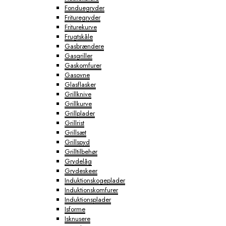
Fonduegryder
Frituregryder
Friturekurve
Frugtskåle
Gasbrændere
Gasgriller
Gaskomfurer
Gasovne
Glasflasker
Grillknive
Grillkurve
Grillplader
Grillrist
Grillsæt
Grillspyd
Grilltilbehør
Grydelåg
Grydeskeer
Induktionskogeplader
Induktionskomfurer
Induktionsplader
Isforme
Isknusere