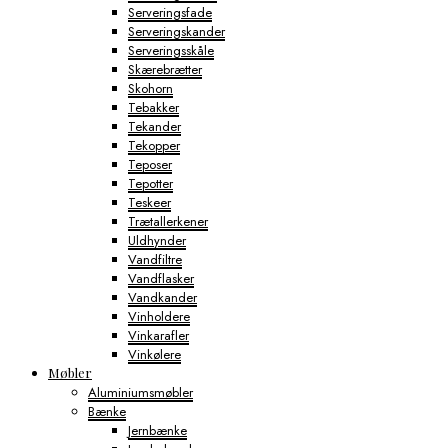
Serveringsfade
Serveringskander
Serveringsskåle
Skærebrætter
Skohorn
Tebakker
Tekander
Tekopper
Teposer
Tepotter
Teskeer
Trætallerkener
Uldhynder
Vandfiltre
Vandflasker
Vandkander
Vinholdere
Vinkarafler
Vinkølere
Møbler
Aluminiumsmøbler
Bænke
Jernbænke