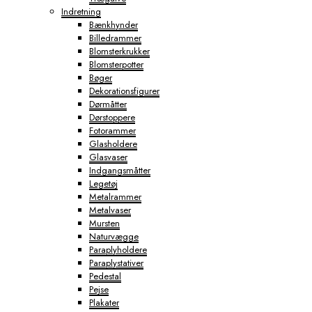
Indretning
Bænkhynder
Billedrammer
Blomsterkrukker
Blomsterpotter
Bøger
Dekorationsfigurer
Dørmåtter
Dørstoppere
Fotorammer
Glasholdere
Glasvaser
Indgangsmåtter
Legetøj
Metalrammer
Metalvaser
Mursten
Naturvægge
Paraplyholdere
Paraplystativer
Pedestal
Pejse
Plakater