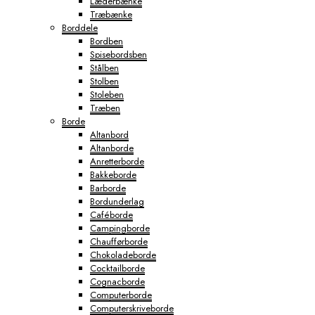
Læderbænke
Træbænke
Borddele
Bordben
Spisebordsben
Stålben
Stolben
Stoleben
Træben
Borde
Altanbord
Altanborde
Anretterborde
Bakkeborde
Barborde
Bordunderlag
Caféborde
Campingborde
Chaufførborde
Chokoladeborde
Cocktailborde
Cognacborde
Computerborde
Computerskriveborde