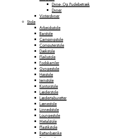
Dyne- Og Pudebetræk
Dyner
Vinterdyner
Stole
Arbejdsstole
Barstole
Campingstole
Computerstole
Dækstole
Fløjlsstole
Fodskamler
Gyngestole
Højstole
Jernstole
Kontorstole
Læderstole
Lædertaburetter
Lænestole
Linnedstole
Loungestole
Metalstole
Plastikstole
Rattanbænke