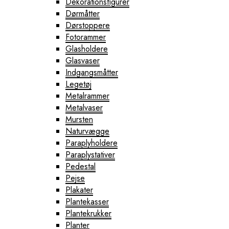
Dekorationsfigurer
Dørmåtter
Dørstoppere
Fotorammer
Glasholdere
Glasvaser
Indgangsmåtter
Legetøj
Metalrammer
Metalvaser
Mursten
Naturvægge
Paraplyholdere
Paraplystativer
Pedestal
Pejse
Plakater
Plantekasser
Plantekrukker
Planter