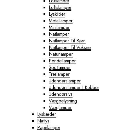
Loftlamper
Loftslamper
Lyskilder
Metallamper
Minilamper
Natlamper
Natlamper Til Børn
Natlamper Til Voksne
Naturlamper
Pendellamper
Spotlamper
Trælamper
Udendørslamper
Udendørslamper I Kobber
Udendørslys
Vægbelysning
Væglamper
Lyskæder
Natlys
Papirlamper