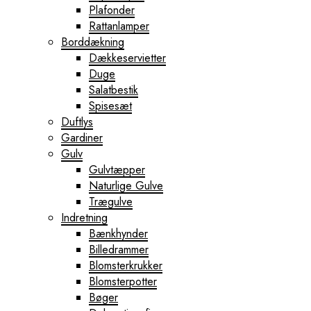
Plafonder
Rattanlamper
Borddækning
Dækkeservietter
Duge
Salatbestik
Spisesæt
Duftlys
Gardiner
Gulv
Gulvtæpper
Naturlige Gulve
Trægulve
Indretning
Bænkhynder
Billedrammer
Blomsterkrukker
Blomsterpotter
Bøger