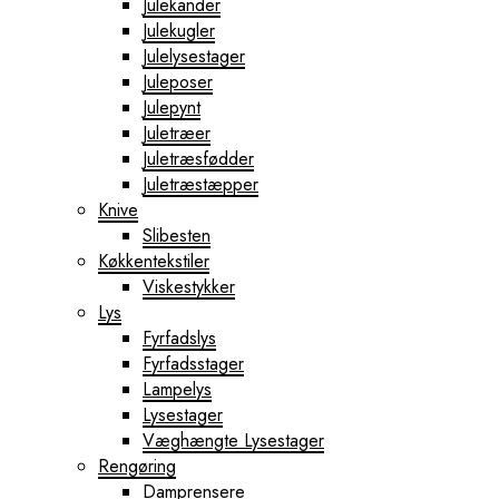
Julekander
Julekugler
Julelysestager
Juleposer
Julepynt
Juletræer
Juletræsfødder
Juletræstæpper
Knive
Slibesten
Køkkentekstiler
Viskestykker
Lys
Fyrfadslys
Fyrfadsstager
Lampelys
Lysestager
Væghængte Lysestager
Rengøring
Damprensere