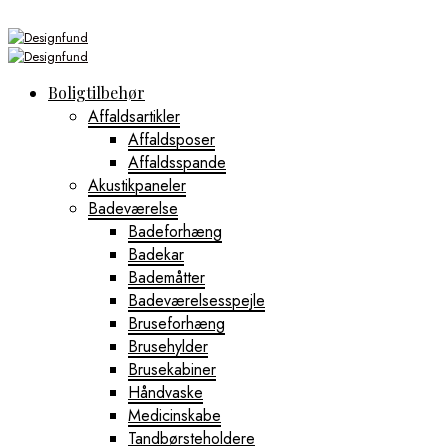
Boligtilbehør
Affaldsartikler
Affaldsposer
Affaldsspande
Akustikpaneler
Badeværelse
Badeforhæng
Badekar
Bademåtter
Badeværelsesspejle
Bruseforhæng
Brusehylder
Brusekabiner
Håndvaske
Medicinskabe
Tandbørsteholdere