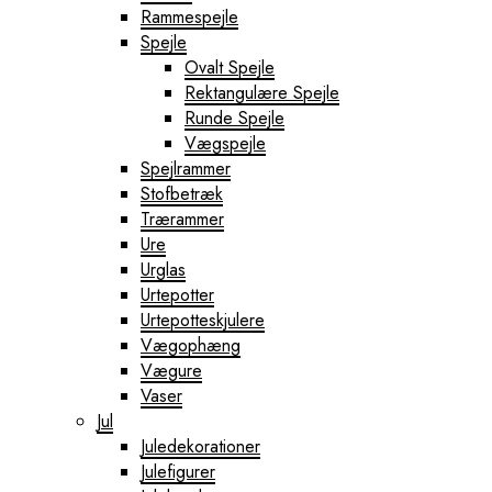
Rammespejle
Spejle
Ovalt Spejle
Rektangulære Spejle
Runde Spejle
Vægspejle
Spejlrammer
Stofbetræk
Trærammer
Ure
Urglas
Urtepotter
Urtepotteskjulere
Vægophæng
Vægure
Vaser
Jul
Juledekorationer
Julefigurer