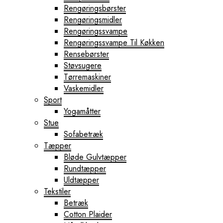
Rengøringsbørster
Rengøringsmidler
Rengøringssvampe
Rengøringssvampe Til Køkken
Rensebørster
Støvsugere
Tørremaskiner
Vaskemidler
Sport
Yogamåtter
Stue
Sofabetræk
Tæpper
Bløde Gulvtæpper
Rundtæpper
Uldtæpper
Tekstiler
Betræk
Cotton Plaider