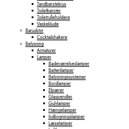
Tandbørstekrus
Toiletbørster
Toiletrulleholdere
Vaskeklude
Barudstyr
Cocktailshakere
Belysning
Armaturer
Lamper
Badeværelseslamper
Batterilamper
Belysningssystemer
Bordlamper
Elpærer
Glaspendler
Gulvlamper
Hængelamper
Indbygningslamper
Læselamper