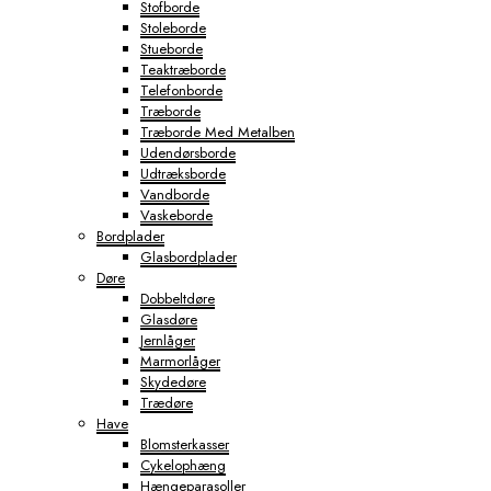
Stofborde
Stoleborde
Stueborde
Teaktræborde
Telefonborde
Træborde
Træborde Med Metalben
Udendørsborde
Udtræksborde
Vandborde
Vaskeborde
Bordplader
Glasbordplader
Døre
Dobbeltdøre
Glasdøre
Jernlåger
Marmorlåger
Skydedøre
Trædøre
Have
Blomsterkasser
Cykelophæng
Hængeparasoller