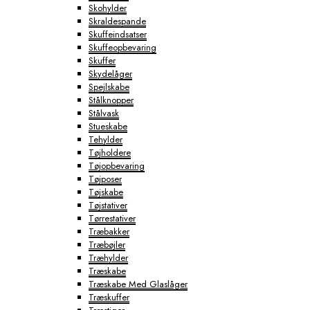
Skohylder
Skraldespande
Skuffeindsatser
Skuffeopbevaring
Skuffer
Skydelåger
Spejlskabe
Stålknopper
Stålvask
Stueskabe
Tehylder
Tøjholdere
Tøjopbevaring
Tøjposer
Tøjskabe
Tøjstativer
Tørrestativer
Træbakker
Træbøjler
Træhylder
Træskabe
Træskabe Med Glaslåger
Træskuffer