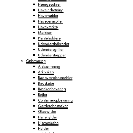
Hængesofaer
Haveindretning
Havemøbler
Haveparasoller
Haveværktøj
Markiser
Planteholdere
Udendørsbålsteder
Udendørsgriller
Udendørstæpper
Opbevaring
Afskærmning
Arkivskab
Badeværelsesmøbler
Badskabe
Bænkopbevaring
Bøjler
Containeropbevaring
Garderobestativer
Glashylder
Hattehylder
Hjørneskabe
Hylder