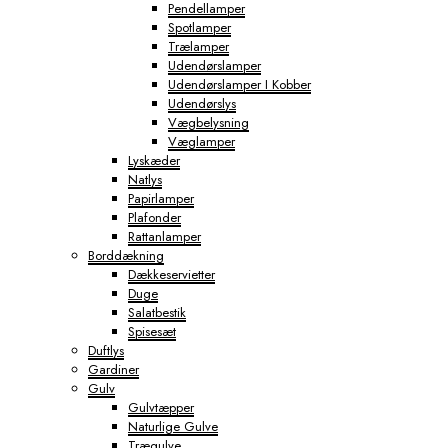
Pendellamper
Spotlamper
Trælamper
Udendørslamper
Udendørslamper I Kobber
Udendørslys
Vægbelysning
Væglamper
Lyskæder
Natlys
Papirlamper
Plafonder
Rattanlamper
Borddækning
Dækkeservietter
Duge
Salatbestik
Spisesæt
Duftlys
Gardiner
Gulv
Gulvtæpper
Naturlige Gulve
Trægulve