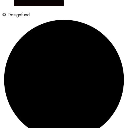
Købes Hos Likehome.dk
© Designfund