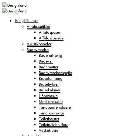
Boligtilbehør
Affaldsartikler
Affaldsposer
Affaldsspande
Akustikpaneler
Badeværelse
Badeforhæng
Badekar
Bademåtter
Badeværelsesspejle
Bruseforhæng
Brusehylder
Brusekabiner
Håndvaske
Medicinskabe
Tandbørsteholdere
Tandbørstekrus
Toiletbørster
Toiletrulleholdere
Vaskeklude