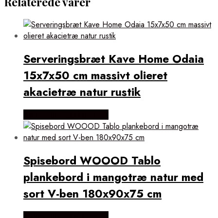
Relaterede varer
Serveringsbræt Kave Home Odaia
15x7x50 cm massivt olieret
akacietræ natur rustik
Købes Hos Likehome.dk
Spisebord WOOOD Tablo
plankebord i mangotræ natur med
sort V-ben 180x90x75 cm
Købes Hos Likehome.dk