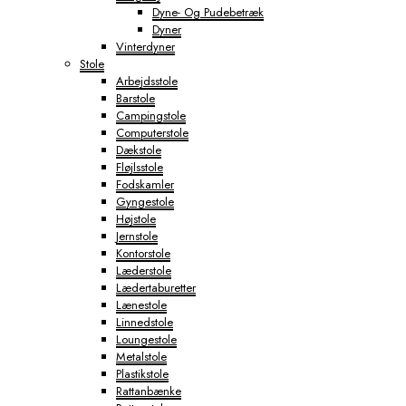
Dyne- Og Pudebetræk
Dyner
Vinterdyner
Stole
Arbejdsstole
Barstole
Campingstole
Computerstole
Dækstole
Fløjlsstole
Fodskamler
Gyngestole
Højstole
Jernstole
Kontorstole
Læderstole
Lædertaburetter
Lænestole
Linnedstole
Loungestole
Metalstole
Plastikstole
Rattanbænke