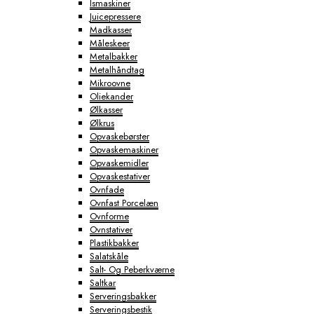
Ismaskiner
Juicepressere
Madkasser
Måleskeer
Metalbakker
Metalhåndtag
Mikroovne
Oliekander
Ølkasser
Ølkrus
Opvaskebørster
Opvaskemaskiner
Opvaskemidler
Opvaskestativer
Ovnfade
Ovnfast Porcelæn
Ovnforme
Ovnstativer
Plastikbakker
Salatskåle
Salt- Og Peberkværne
Saltkar
Serveringsbakker
Serveringsbestik