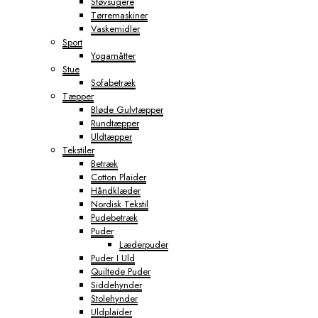
Støvsugere
Tørremaskiner
Vaskemidler
Sport
Yogamåtter
Stue
Sofabetræk
Tæpper
Bløde Gulvtæpper
Rundtæpper
Uldtæpper
Tekstiler
Betræk
Cotton Plaider
Håndklæder
Nordisk Tekstil
Pudebetræk
Puder
Læderpuder
Puder I Uld
Quiltede Puder
Siddehynder
Stolehynder
Uldplaider