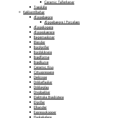
Ceramic Tallerkener
Træskåle
Køkkentilbehør
Æggebægre
Æggebægre I Porcelæn
Æggekogere
Æggeskærere
Bagemaskiner
Blender
Bordgriller
Bordskånere
Brødforme
Brødkurve
Ceramic Krus
Citruspressere
Dejkroge
Drikkeflasker
Drikkeglas
Drypbakker
Elektriske Brødristere
Elgriller
Elkander
Espressokopper
Flaskekølere