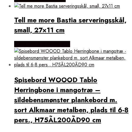
Tell me more Bastia serveringsskål,
small, 27×11 cm
Købes Hos KitchenOne.dk
Spisebord WOOOD Tablo
Herringbone i mangotræ –
sildebensmønster plankebord m.
sort Alkmaar metalben, plads til 6-8
pers., H75ÃL200ÃD90 cm