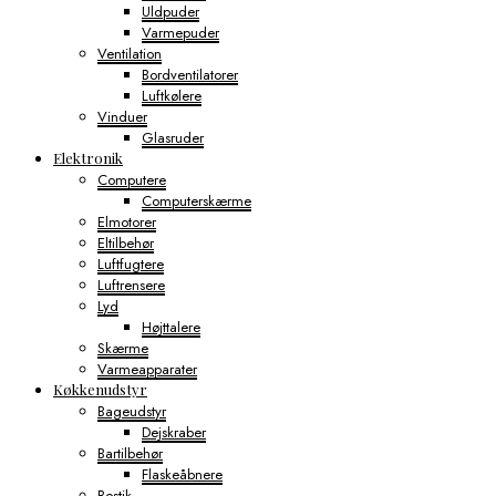
Uldpuder
Varmepuder
Ventilation
Bordventilatorer
Luftkølere
Vinduer
Glasruder
Elektronik
Computere
Computerskærme
Elmotorer
Eltilbehør
Luftfugtere
Luftrensere
Lyd
Højttalere
Skærme
Varmeapparater
Køkkenudstyr
Bageudstyr
Dejskraber
Bartilbehør
Flaskeåbnere
Bestik