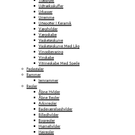
Træstiger
Udtræksskuffer
Urkasser
Urremme
Urtepotter I Keramik
Væghylder
Vægskabe
Vasketøjskurve
Vasketøjskurve Med Låg
Vinopbevaring
Vinskabe
Vitrineskabe Med Spejle
Pedestaler
Rammer
Jernrammer
Reoler
Åbne Hylder
Åbne Reoler
Arkivreoler
Badeværelseshylder
Billedhylder
Bogreoler
Hjørnehylder
Højreoler