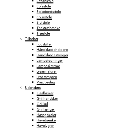
Rattanstole
Sofastole
Spisebordsstole
Spisestole
Stofstole
Teaktræbænke
Træstole
Tilbehør
Fodstøtter
Håndklædeholdere
Håndklædestænger
Lampeledninger
Lampeskærme
Lysarmaturer
Lysdæmpere
Vægbeslag
Udendørs
Gasflasker
Grillhandsker
Grillkul
Grilltænger
Hængekøjer
Havebænke
Havelygter