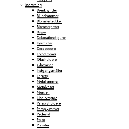
Indretning
Bænkhynder
Billedrammer
Blomsterkrukker
Blomsterpotter
Bøger
Dekorationsfigurer
Dørmåtter
Dørstoppere
Fotorammer
Glasholdere
Glasvaser
Indgangsmåtter
Legetøj
Metalrammer
Metalvaser
Mursten
Naturvægge
Paraplyholdere
Paraplystativer
Pedestal
Pejse
Plakater