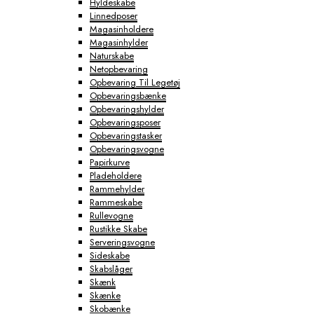
Hyldeskabe
Linnedposer
Magasinholdere
Magasinhylder
Naturskabe
Netopbevaring
Opbevaring Til Legetøj
Opbevaringsbænke
Opbevaringshylder
Opbevaringsposer
Opbevaringstasker
Opbevaringsvogne
Papirkurve
Pladeholdere
Rammehylder
Rammeskabe
Rullevogne
Rustikke Skabe
Serveringsvogne
Sideskabe
Skabslåger
Skænk
Skænke
Skobænke