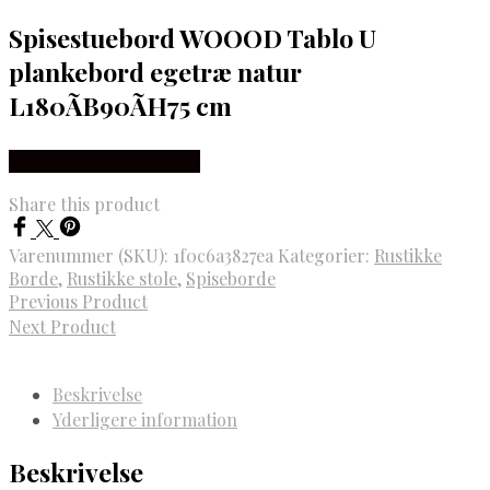
Spisestuebord WOOOD Tablo U
plankebord egetræ natur
L180ÃB90ÃH75 cm
Købes Hos Likehome.dk
Share this product
Varenummer (SKU):
1f0c6a3827ea
Kategorier:
Rustikke
Borde
,
Rustikke stole
,
Spiseborde
Previous Product
Next Product
Beskrivelse
Yderligere information
Beskrivelse