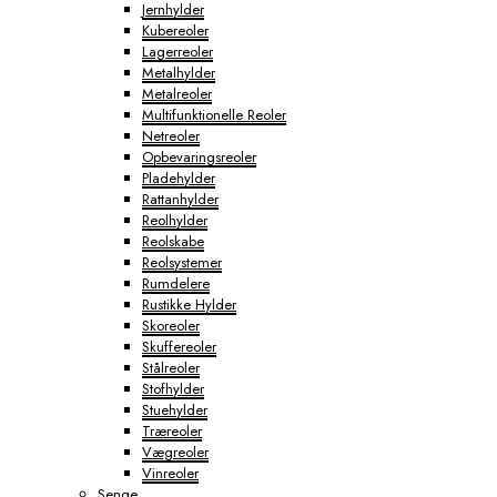
Jernhylder
Kubereoler
Lagerreoler
Metalhylder
Metalreoler
Multifunktionelle Reoler
Netreoler
Opbevaringsreoler
Pladehylder
Rattanhylder
Reolhylder
Reolskabe
Reolsystemer
Rumdelere
Rustikke Hylder
Skoreoler
Skuffereoler
Stålreoler
Stofhylder
Stuehylder
Træreoler
Vægreoler
Vinreoler
Senge