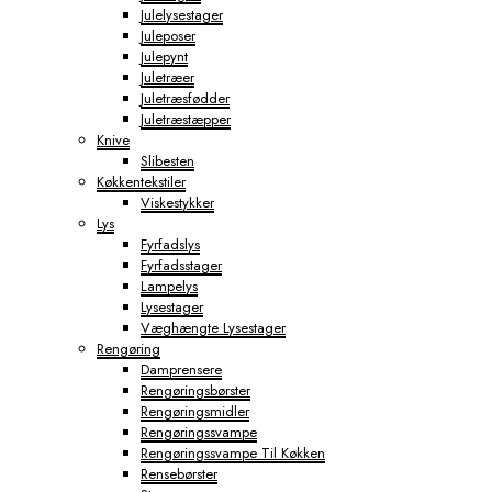
Julelysestager
Juleposer
Julepynt
Juletræer
Juletræsfødder
Juletræstæpper
Knive
Slibesten
Køkkentekstiler
Viskestykker
Lys
Fyrfadslys
Fyrfadsstager
Lampelys
Lysestager
Væghængte Lysestager
Rengøring
Damprensere
Rengøringsbørster
Rengøringsmidler
Rengøringssvampe
Rengøringssvampe Til Køkken
Rensebørster