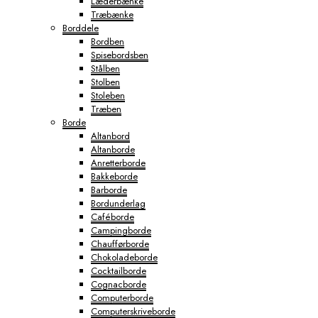
Læderbænke
Træbænke
Borddele
Bordben
Spisebordsben
Stålben
Stolben
Stoleben
Træben
Borde
Altanbord
Altanborde
Anretterborde
Bakkeborde
Barborde
Bordunderlag
Caféborde
Campingborde
Chaufførborde
Chokoladeborde
Cocktailborde
Cognacborde
Computerborde
Computerskriveborde