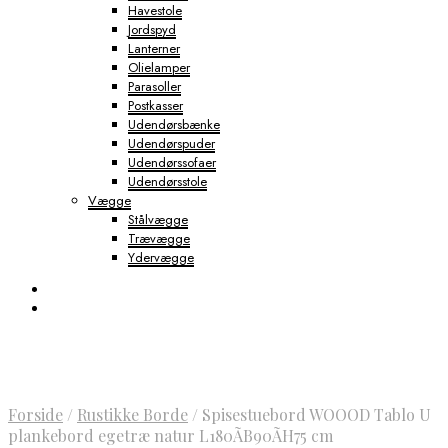
Havestole
Jordspyd
Lanterner
Olielamper
Parasoller
Postkasser
Udendørsbænke
Udendørspuder
Udendørssofaer
Udendørsstole
Vægge
Stålvægge
Trævægge
Ydervægge
Forside
/
Rustikke Borde
/
Spisestuebord WOOOD Tablo U
plankebord egetræ natur L180ÃB90ÃH75 cm