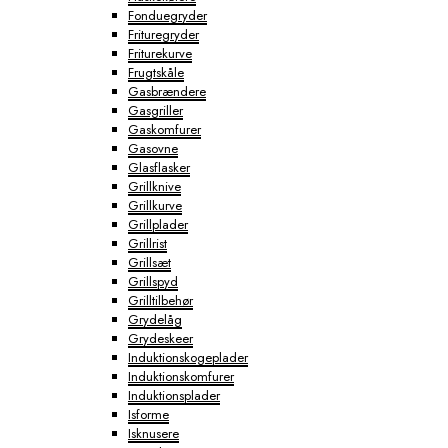
Fonduegryder
Frituregryder
Friturekurve
Frugtskåle
Gasbrændere
Gasgriller
Gaskomfurer
Gasovne
Glasflasker
Grillknive
Grillkurve
Grillplader
Grillrist
Grillsæt
Grillspyd
Grilltilbehør
Grydelåg
Grydeskeer
Induktionskogeplader
Induktionskomfurer
Induktionsplader
Isforme
Isknusere