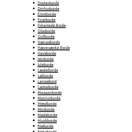
Displayborde
Drivhusborde
Entréborde
Finerborde
Firkantede Borde
Glasborde
Grillborde
Hængeborde
Hæve-sænke Borde
Haveborde
Jernborde
Juleborde
Læderborde
Lakborde
Lampebord
Laptopborde
Magasinborde
Marmorborde
Metalborde
Miniborde
Mødeborde
Musikborde
Natborde
Naturborde