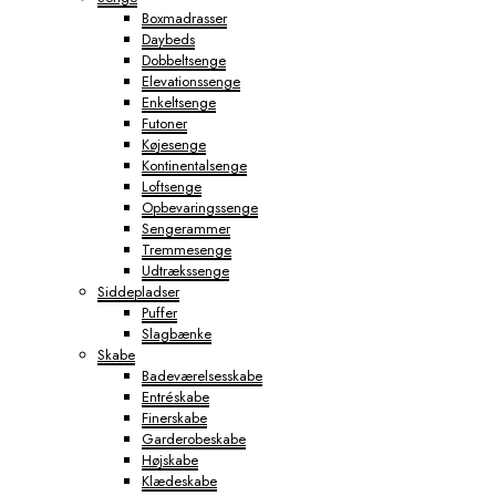
Boxmadrasser
Daybeds
Dobbeltsenge
Elevationssenge
Enkeltsenge
Futoner
Køjesenge
Kontinentalsenge
Loftsenge
Opbevaringssenge
Sengerammer
Tremmesenge
Udtrækssenge
Siddepladser
Puffer
Slagbænke
Skabe
Badeværelsesskabe
Entréskabe
Finerskabe
Garderobeskabe
Højskabe
Klædeskabe