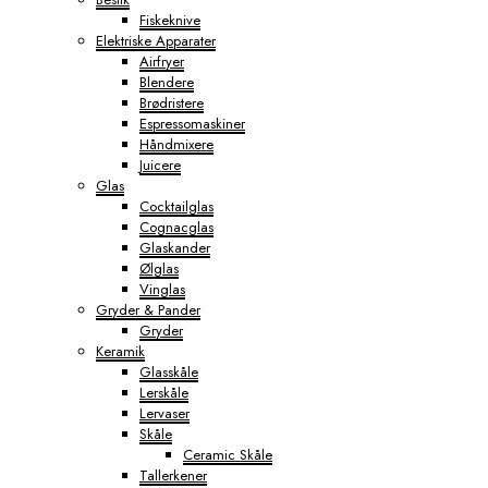
Fiskeknive
Elektriske Apparater
Airfryer
Blendere
Brødristere
Espressomaskiner
Håndmixere
Juicere
Glas
Cocktailglas
Cognacglas
Glaskander
Ølglas
Vinglas
Gryder & Pander
Gryder
Keramik
Glasskåle
Lerskåle
Lervaser
Skåle
Ceramic Skåle
Tallerkener