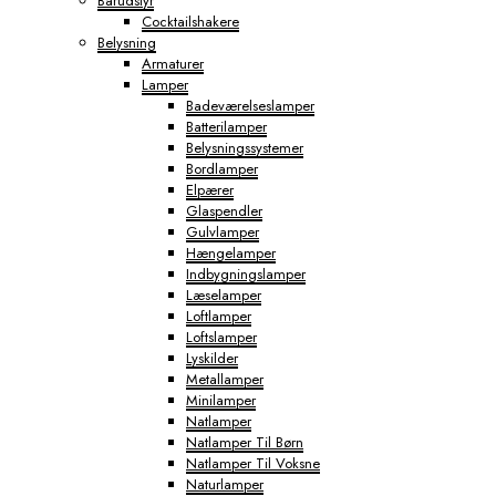
Barudstyr
Cocktailshakere
Belysning
Armaturer
Lamper
Badeværelseslamper
Batterilamper
Belysningssystemer
Bordlamper
Elpærer
Glaspendler
Gulvlamper
Hængelamper
Indbygningslamper
Læselamper
Loftlamper
Loftslamper
Lyskilder
Metallamper
Minilamper
Natlamper
Natlamper Til Børn
Natlamper Til Voksne
Naturlamper