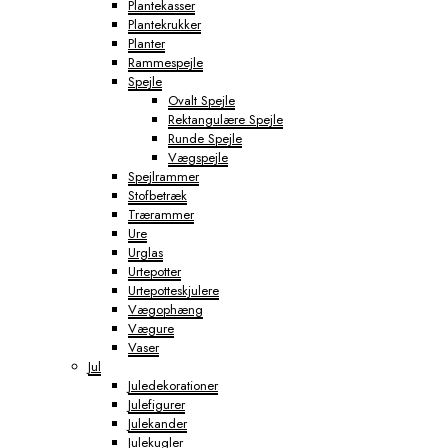
Plantekasser
Plantekrukker
Planter
Rammespejle
Spejle
Ovalt Spejle
Rektangulære Spejle
Runde Spejle
Vægspejle
Spejlrammer
Stofbetræk
Trærammer
Ure
Urglas
Urtepotter
Urtepotteskjulere
Vægophæng
Vægure
Vaser
Jul
Juledekorationer
Julefigurer
Julekander
Julekugler