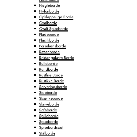
Nøgleborde
Nylonborde
Opklappelige Borde
Ovalborde
Ovalt Spiseborde
Pladeborde
Plastikborde
Porselænsborde
Rattanborde
Rektangulære Borde
Rulleborde
Rundborde
Rustfrie Borde
Rustikke Borde
Serveringsborde
Sideborde
Skænkeborde
Skriveborde
Sofaborde
Spilleborde
Spiseborde
Spisebordssæt
Stålborde