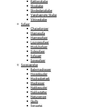
Køkkenskabe
Skoskabe
Skydedørsskabe
Væghængte Skabe
Vitrineskabe
Sofaer
Chaiselonger
Hjørnesofa
Hjørnesofaer
Loungesofaer
Modulsofaer
Sidesofaer
Sofasæt
Sovesofaer
Soveværelse
Babymadrasser
Hovedpuder
Madrasbetræk
Madrasser
Nakkepuder
Nakkestøtter
Natursenge
Quilts
Sengetøj