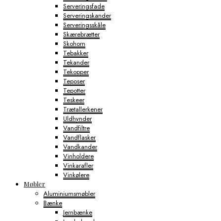
Serveringsfade
Serveringskander
Serveringsskåle
Skærebrætter
Skohorn
Tebakker
Tekander
Tekopper
Teposer
Tepotter
Teskeer
Trætallerkener
Uldhynder
Vandfiltre
Vandflasker
Vandkander
Vinholdere
Vinkarafler
Vinkølere
Møbler
Aluminiumsmøbler
Bænke
Jernbænke