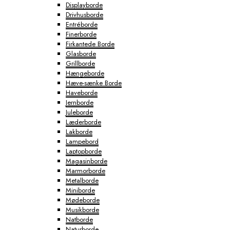
Displayborde
Drivhusborde
Entréborde
Finerborde
Firkantede Borde
Glasborde
Grillborde
Hængeborde
Hæve-sænke Borde
Haveborde
Jernborde
Juleborde
Læderborde
Lakborde
Lampebord
Laptopborde
Magasinborde
Marmorborde
Metalborde
Miniborde
Mødeborde
Musikborde
Natborde
Naturborde