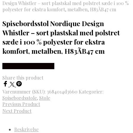
Design Whistler – sort plastskal med polstret sæde i 100 %
polyester for ekstra komfort, metalben, H83ÃB47 cm
Spisebordsstol Nordique Design
Whistler – sort plastskal med polstret
sæde i 100 % polyester for ekstra
komfort, metalben, H83ÃB47 cm
Købes Hos Likehome.dk
Share this product
Varenummer (SKU):
3684014d3660
Kategorier:
Spisebordsstole
,
Stole
Previous Product
Next Product
Beskrivelse