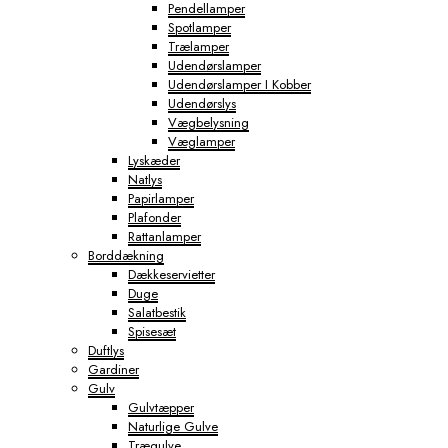
Pendellamper
Spotlamper
Trælamper
Udendørslamper
Udendørslamper I Kobber
Udendørslys
Vægbelysning
Væglamper
Lyskæder
Natlys
Papirlamper
Plafonder
Rattanlamper
Borddækning
Dækkeservietter
Duge
Salatbestik
Spisesæt
Duftlys
Gardiner
Gulv
Gulvtæpper
Naturlige Gulve
Trægulve