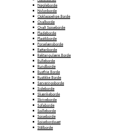
Nøgleborde
Nylonborde
Opklappelige Borde
Ovalborde
Ovalt Spiseborde
Pladeborde
Plastikborde
Porselænsborde
Rattanborde
Rektangulære Borde
Rulleborde
Rundborde
Rustfrie Borde
Rustikke Borde
Serveringsborde
Sideborde
Skænkeborde
Skriveborde
Sofaborde
Spilleborde
Spiseborde
Spisebordssæt
Stålborde