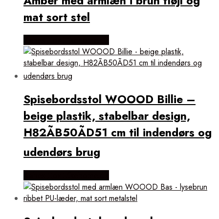
Amber med armlæn i brun fløjl og
mat sort stel
Købes Hos Likehome.dk
Spisebordsstol WOOOD Billie –
beige plastik, stabelbar design,
H82ÃB50ÃD51 cm til indendørs og
udendørs brug
Købes Hos Likehome.dk