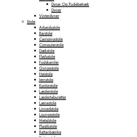
Dyne- Og Pudebetræk
Dyner
Vinterdyner
Stole
Arbejdsstole
Barstole
Campingstole
Computerstole
Dækstole
Fløjlsstole
Fodskamler
Gyngestole
Højstole
Jernstole
Kontorstole
Læderstole
Lædertaburetter
Lænestole
Linnedstole
Loungestole
Metalstole
Plastikstole
Rattanbænke