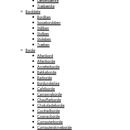
Læderbænke
Træbænke
Borddele
Bordben
Spisebordsben
Stålben
Stolben
Stoleben
Træben
Borde
Altanbord
Altanborde
Anretterborde
Bakkeborde
Barborde
Bordunderlag
Caféborde
Campingborde
Chaufførborde
Chokoladeborde
Cocktailborde
Cognacborde
Computerborde
Computerskriveborde