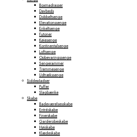
Boxmadrasser
Daybeds
Dobbeltsenge
Elevationssenge
Enkeltsenge
Futoner
Køjesenge
Kontinentalsenge
Loftsenge
Opbevaringssenge
Sengerammer
Tremmesenge
Udtrækssenge
Siddepladser
Puffer
Slagbænke
Skabe
Badeværelsesskabe
Entréskabe
Finerskabe
Garderobeskabe
Højskabe
Klædeskabe