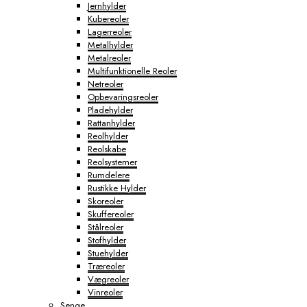
Jernhylder
Kubereoler
Lagerreoler
Metalhylder
Metalreoler
Multifunktionelle Reoler
Netreoler
Opbevaringsreoler
Pladehylder
Rattanhylder
Reolhylder
Reolskabe
Reolsystemer
Rumdelere
Rustikke Hylder
Skoreoler
Skuffereoler
Stålreoler
Stofhylder
Stuehylder
Træreoler
Vægreoler
Vinreoler
Senge