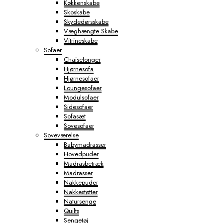
Køkkenskabe
Skoskabe
Skydedørsskabe
Væghængte Skabe
Vitrineskabe
Sofaer
Chaiselonger
Hjørnesofa
Hjørnesofaer
Loungesofaer
Modulsofaer
Sidesofaer
Sofasæt
Sovesofaer
Soveværelse
Babymadrasser
Hovedpuder
Madrasbetræk
Madrasser
Nakkepuder
Nakkestøtter
Natursenge
Quilts
Sengetøj