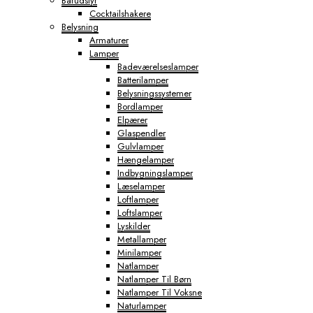
Barudstyr
Cocktailshakere
Belysning
Armaturer
Lamper
Badeværelseslamper
Batterilamper
Belysningssystemer
Bordlamper
Elpærer
Glaspendler
Gulvlamper
Hængelamper
Indbygningslamper
Læselamper
Loftlamper
Loftslamper
Lyskilder
Metallamper
Minilamper
Natlamper
Natlamper Til Børn
Natlamper Til Voksne
Naturlamper