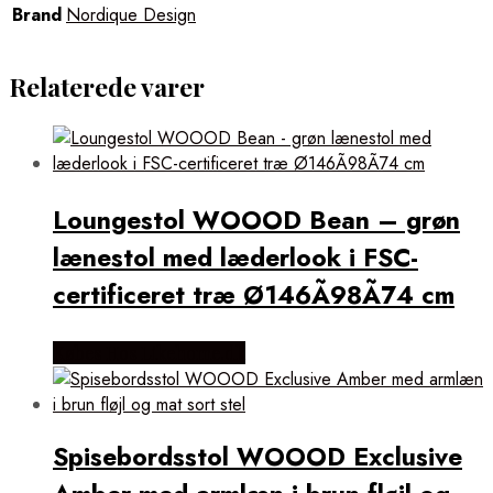
Brand
Nordique Design
Relaterede varer
Loungestol WOOOD Bean – grøn
lænestol med læderlook i FSC-
certificeret træ Ø146Ã98Ã74 cm
Købes Hos Likehome.dk
Spisebordsstol WOOOD Exclusive