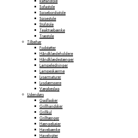
Rattanstole
Sofastole
Spisebordsstole
Spisestole
Stofstole
Teaktræbænke
Træstole
Tilbehør
Fodstøtter
Håndklædeholdere
Håndklædestænger
Lampeledninger
Lampeskærme
Lysarmaturer
Lysdæmpere
Vægbeslag
Udendørs
Gasflasker
Grillhandsker
Grillkul
Grilltænger
Hængekøjer
Havebænke
Havelygter