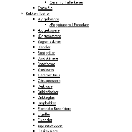
Ceramic Tallerkener
Træskåle
Køkkentilbehør
Æggebægre
Æggebægre I Porcelæn
Æggekogere
Æggeskærere
Bagemaskiner
Blender
Bordgriller
Bordskånere
Brødforme
Brødkurve
Ceramic Krus
Citruspressere
Dejkroge
Drikkeflasker
Drikkeglas
Drypbakker
Elektriske Brødristere
Elgriller
Elkander
Espressokopper
Flaskekølere