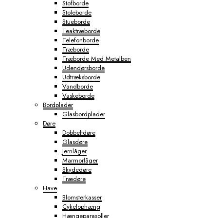
Stofborde
Stoleborde
Stueborde
Teaktræborde
Telefonborde
Træborde
Træborde Med Metalben
Udendørsborde
Udtræksborde
Vandborde
Vaskeborde
Bordplader
Glasbordplader
Døre
Dobbeltdøre
Glasdøre
Jernlåger
Marmorlåger
Skydedøre
Trædøre
Have
Blomsterkasser
Cykelophæng
Hængeparasoller