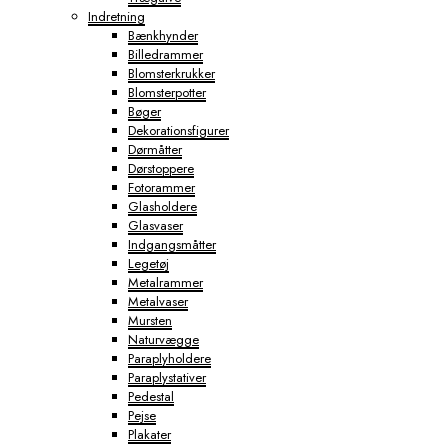
Indretning
Bænkhynder
Billedrammer
Blomsterkrukker
Blomsterpotter
Bøger
Dekorationsfigurer
Dørmåtter
Dørstoppere
Fotorammer
Glasholdere
Glasvaser
Indgangsmåtter
Legetøj
Metalrammer
Metalvaser
Mursten
Naturvægge
Paraplyholdere
Paraplystativer
Pedestal
Pejse
Plakater