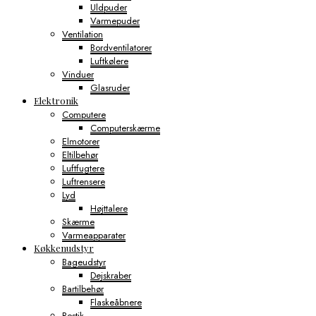
Uldpuder
Varmepuder
Ventilation
Bordventilatorer
Luftkølere
Vinduer
Glasruder
Elektronik
Computere
Computerskærme
Elmotorer
Eltilbehør
Luftfugtere
Luftrensere
Lyd
Højttalere
Skærme
Varmeapparater
Køkkenudstyr
Bageudstyr
Dejskraber
Bartilbehør
Flaskeåbnere
Bestik