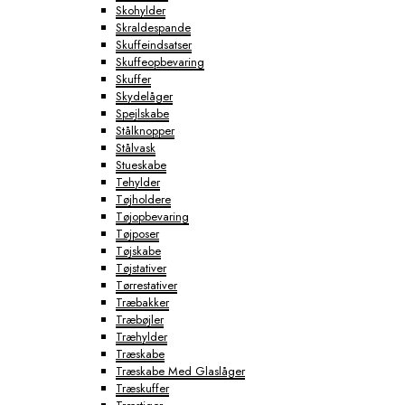
Skohylder
Skraldespande
Skuffeindsatser
Skuffeopbevaring
Skuffer
Skydelåger
Spejlskabe
Stålknopper
Stålvask
Stueskabe
Tehylder
Tøjholdere
Tøjopbevaring
Tøjposer
Tøjskabe
Tøjstativer
Tørrestativer
Træbakker
Træbøjler
Træhylder
Træskabe
Træskabe Med Glaslåger
Træskuffer