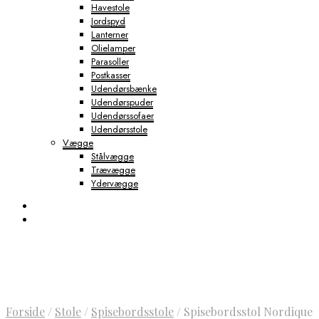
Havestole
Jordspyd
Lanterner
Olielamper
Parasoller
Postkasser
Udendørsbænke
Udendørspuder
Udendørssofaer
Udendørsstole
Vægge
Stålvægge
Trævægge
Ydervægge
Forside
/
Stole
/
Spisebordsstole
/
Spisebordsstol Nordique