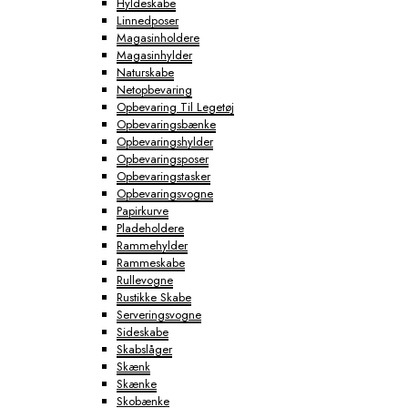
Hyldeskabe
Linnedposer
Magasinholdere
Magasinhylder
Naturskabe
Netopbevaring
Opbevaring Til Legetøj
Opbevaringsbænke
Opbevaringshylder
Opbevaringsposer
Opbevaringstasker
Opbevaringsvogne
Papirkurve
Pladeholdere
Rammehylder
Rammeskabe
Rullevogne
Rustikke Skabe
Serveringsvogne
Sideskabe
Skabslåger
Skænk
Skænke
Skobænke