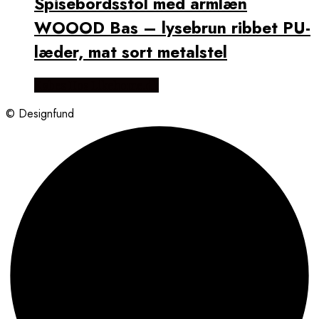
Spisebordsstol med armlæn
WOOOD Bas – lysebrun ribbet PU-
læder, mat sort metalstel
Købes Hos Likehome.dk
© Designfund