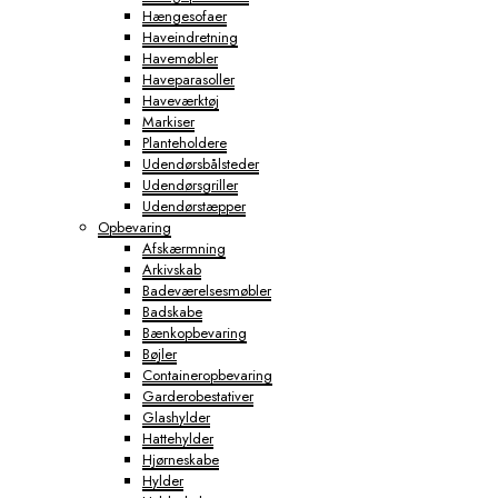
Hængesofaer
Haveindretning
Havemøbler
Haveparasoller
Haveværktøj
Markiser
Planteholdere
Udendørsbålsteder
Udendørsgriller
Udendørstæpper
Opbevaring
Afskærmning
Arkivskab
Badeværelsesmøbler
Badskabe
Bænkopbevaring
Bøjler
Containeropbevaring
Garderobestativer
Glashylder
Hattehylder
Hjørneskabe
Hylder