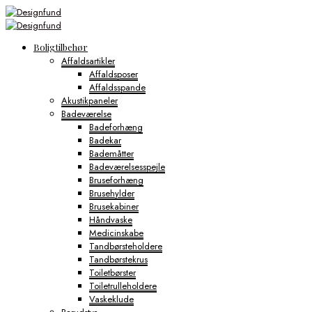
Boligtilbehør
Affaldsartikler
Affaldsposer
Affaldsspande
Akustikpaneler
Badeværelse
Badeforhæng
Badekar
Bademåtter
Badeværelsesspejle
Bruseforhæng
Brusehylder
Brusekabiner
Håndvaske
Medicinskabe
Tandbørsteholdere
Tandbørstekrus
Toiletbørster
Toiletrulleholdere
Vaskeklude