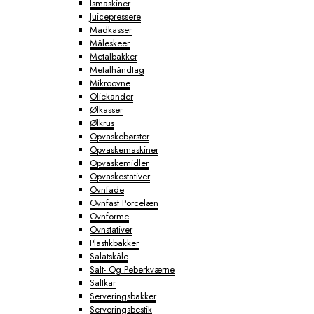
Ismaskiner
Juicepressere
Madkasser
Måleskeer
Metalbakker
Metalhåndtag
Mikroovne
Oliekander
Ølkasser
Ølkrus
Opvaskebørster
Opvaskemaskiner
Opvaskemidler
Opvaskestativer
Ovnfade
Ovnfast Porcelæn
Ovnforme
Ovnstativer
Plastikbakker
Salatskåle
Salt- Og Peberkværne
Saltkar
Serveringsbakker
Serveringsbestik