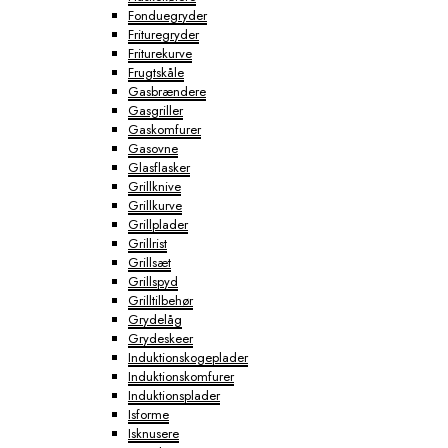
Fonduegryder
Frituregryder
Friturekurve
Frugtskåle
Gasbrændere
Gasgriller
Gaskomfurer
Gasovne
Glasflasker
Grillknive
Grillkurve
Grillplader
Grillrist
Grillsæt
Grillspyd
Grilltilbehør
Grydelåg
Grydeskeer
Induktionskogeplader
Induktionskomfurer
Induktionsplader
Isforme
Isknusere