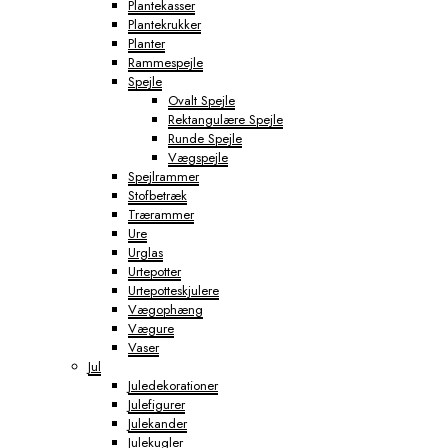
Plantekasser
Plantekrukker
Planter
Rammespejle
Spejle
Ovalt Spejle
Rektangulære Spejle
Runde Spejle
Vægspejle
Spejlrammer
Stofbetræk
Trærammer
Ure
Urglas
Urtepotter
Urtepotteskjulere
Vægophæng
Vægure
Vaser
Jul
Juledekorationer
Julefigurer
Julekander
Julekugler