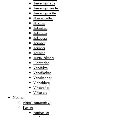
Serveringsfade
Serveringskander
Serveringsskåle
Skærebrætter
Skohorn
Tebakker
Tekander
Tekopper
Teposer
Tepotter
Teskeer
Trætallerkener
Uldhynder
Vandfiltre
Vandflasker
Vandkander
Vinholdere
Vinkarafler
Vinkølere
Møbler
Aluminiumsmøbler
Bænke
Jernbænke