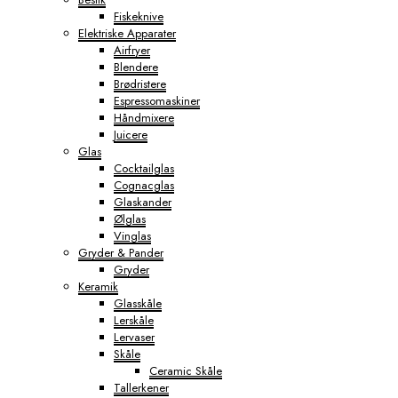
Fiskeknive
Elektriske Apparater
Airfryer
Blendere
Brødristere
Espressomaskiner
Håndmixere
Juicere
Glas
Cocktailglas
Cognacglas
Glaskander
Ølglas
Vinglas
Gryder & Pander
Gryder
Keramik
Glasskåle
Lerskåle
Lervaser
Skåle
Ceramic Skåle
Tallerkener