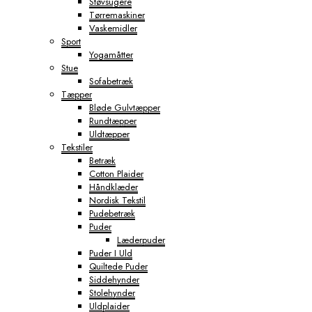
Støvsugere
Tørremaskiner
Vaskemidler
Sport
Yogamåtter
Stue
Sofabetræk
Tæpper
Bløde Gulvtæpper
Rundtæpper
Uldtæpper
Tekstiler
Betræk
Cotton Plaider
Håndklæder
Nordisk Tekstil
Pudebetræk
Puder
Læderpuder
Puder I Uld
Quiltede Puder
Siddehynder
Stolehynder
Uldplaider