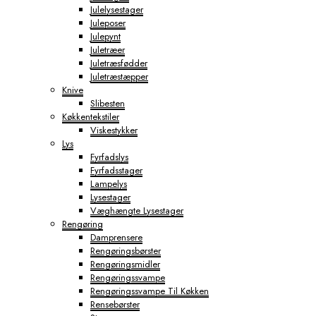
Julelysestager
Juleposer
Julepynt
Juletræer
Juletræsfødder
Juletræstæpper
Knive
Slibesten
Køkkentekstiler
Viskestykker
Lys
Fyrfadslys
Fyrfadsstager
Lampelys
Lysestager
Væghængte Lysestager
Rengøring
Damprensere
Rengøringsbørster
Rengøringsmidler
Rengøringssvampe
Rengøringssvampe Til Køkken
Rensebørster