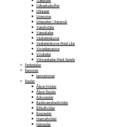
Træstiger
Udtræksskuffer
Urkasser
Urremme
Urtepotter I Keramik
Væghylder
Vægskabe
Vasketøjskurve
Vasketøjskurve Med Låg
Vinopbevaring
Vinskabe
Vitrineskabe Med Spejle
Pedestaler
Rammer
Jernrammer
Reoler
Åbne Hylder
Åbne Reoler
Arkivreoler
Badeværelseshylder
Billedhylder
Bogreoler
Hjørnehylder
Højreoler