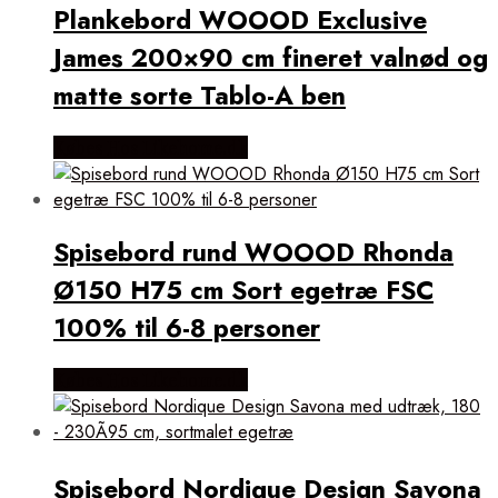
Plankebord WOOOD Exclusive
Cykelophæng
Hængeparasoller
James 200×90 cm fineret valnød og
Hængesofaer
Haveindretning
matte sorte Tablo-A ben
Havemøbler
Haveparasoller
Haveværktøj
Købes Hos Likehome.dk
Markiser
Planteholdere
Udendørsbålsteder
Udendørsgriller
Udendørstæpper
Spisebord rund WOOOD Rhonda
Opbevaring
Ø150 H75 cm Sort egetræ FSC
Afskærmning
Arkivskab
100% til 6-8 personer
Badeværelsesmøbler
Badskabe
Bænkopbevaring
Købes Hos Likehome.dk
Bøjler
Containeropbevaring
Garderobestativer
Glashylder
Hattehylder
Spisebord Nordique Design Savona
Hjørneskabe