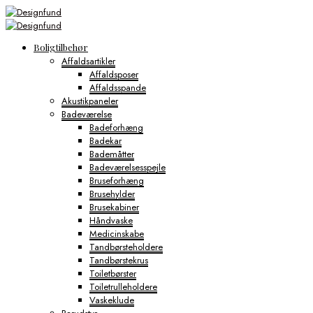
Boligtilbehør
Affaldsartikler
Affaldsposer
Affaldsspande
Akustikpaneler
Badeværelse
Badeforhæng
Badekar
Bademåtter
Badeværelsesspejle
Bruseforhæng
Brusehylder
Brusekabiner
Håndvaske
Medicinskabe
Tandbørsteholdere
Tandbørstekrus
Toiletbørster
Toiletrulleholdere
Vaskeklude