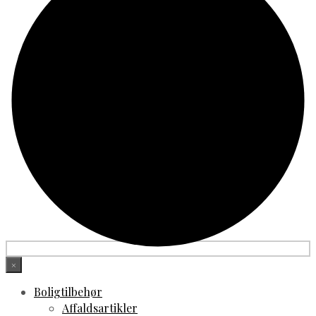
Skænke
Skobænke
Skohylder
Skraldespande
Skuffeindsatser
Skuffeopbevaring
Skuffer
Skydelåger
Spejlskabe
Stålknopper
Stålvask
Stueskabe
Tehylder
Tøjholdere
Tøjopbevaring
Tøjposer
Tøjskabe
Tøjstativer
Tørrestativer
Træbakker
×
Træbøjler
Træhylder
Boligtilbehør
Træskabe
Affaldsartikler
Træskabe Med Glaslåger