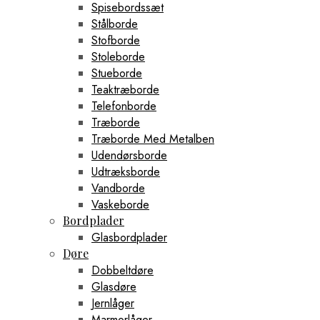
Spisebordssæt
Stålborde
Stofborde
Stoleborde
Stueborde
Teaktræborde
Telefonborde
Træborde
Træborde Med Metalben
Udendørsborde
Udtræksborde
Vandborde
Vaskeborde
Bordplader
Glasbordplader
Døre
Dobbeltdøre
Glasdøre
Jernlåger
Marmorlåger