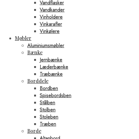
Vandflasker
Vandkander
Vinholdere
Vinkarafler
Vinkølere
Møbler
Aluminiumsmøbler
Bænke
Jernbænke
Læderbænke
Træbænke
Borddele
Bordben
Spisebordsben
Stålben
Stolben
Stoleben
Træben
Borde
Altanbord