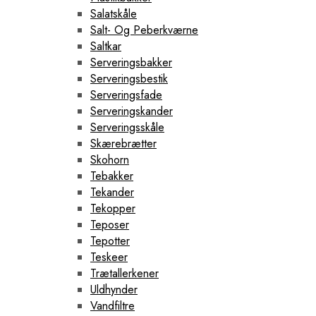
Salatskåle
Salt- Og Peberkværne
Saltkar
Serveringsbakker
Serveringsbestik
Serveringsfade
Serveringskander
Serveringsskåle
Skærebrætter
Skohorn
Tebakker
Tekander
Tekopper
Teposer
Tepotter
Teskeer
Trætallerkener
Uldhynder
Vandfiltre