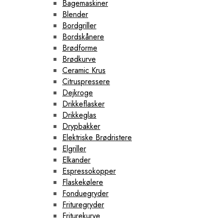
Bagemaskiner
Blender
Bordgriller
Bordskånere
Brødforme
Brødkurve
Ceramic Krus
Citruspressere
Dejkroge
Drikkeflasker
Drikkeglas
Drypbakker
Elektriske Brødristere
Elgriller
Elkander
Espressokopper
Flaskekølere
Fonduegryder
Frituregryder
Friturekurve