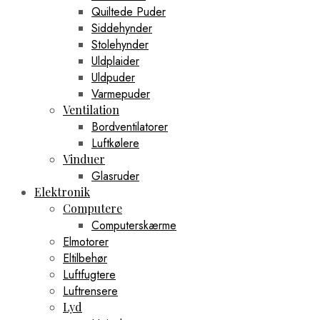
Quiltede Puder
Siddehynder
Stolehynder
Uldplaider
Uldpuder
Varmepuder
Ventilation
Bordventilatorer
Luftkølere
Vinduer
Glasruder
Elektronik
Computere
Computerskærme
Elmotorer
Eltilbehør
Luftfugtere
Luftrensere
Lyd