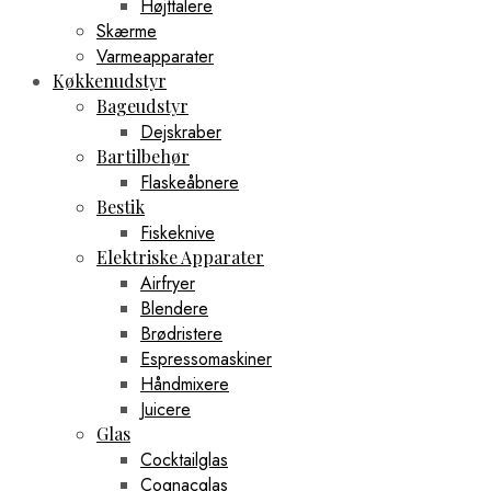
Højttalere
Skærme
Varmeapparater
Køkkenudstyr
Bageudstyr
Dejskraber
Bartilbehør
Flaskeåbnere
Bestik
Fiskeknive
Elektriske Apparater
Airfryer
Blendere
Brødristere
Espressomaskiner
Håndmixere
Juicere
Glas
Cocktailglas
Cognacglas