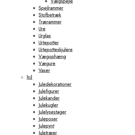
Vægspejle
Rattanbænke
Spejlrammer
Rattanstole
Stofbetræk
Sofastole
Trærammer
Spisebordsstole
Ure
Spisestole
Stofstole
Urglas
Teaktræbænke
Urtepotter
Træstole
Urtepotteskjulere
Tilbehør
Vægophæng
Fodstøtter
Håndklædeholdere
Vægure
Håndklædestænger
Vaser
Lampeledninger
Jul
Lampeskærme
Juledekorationer
Lysarmaturer
Julefigurer
Lysdæmpere
Vægbeslag
Julekander
Udendørs
Julekugler
Gasflasker
Julelysestager
Grillhandsker
Juleposer
Grillkul
Julepynt
Grilltænger
Hængekøjer
Juletræer