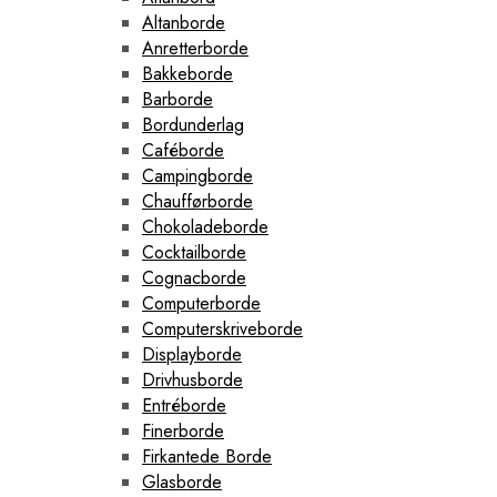
Altanborde
Anretterborde
Bakkeborde
Barborde
Bordunderlag
Caféborde
Campingborde
Chaufførborde
Chokoladeborde
Cocktailborde
Cognacborde
Computerborde
Computerskriveborde
Displayborde
Drivhusborde
Entréborde
Finerborde
Firkantede Borde
Glasborde