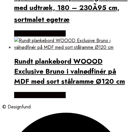
Hylder
med udtræk, 180 – 230Ã95 cm,
Hyldeskabe
Linnedposer
sortmalet egetræ
Magasinholdere
Magasinhylder
Købes Hos Likehome.dk
Naturskabe
Netopbevaring
Opbevaring Til Legetøj
Opbevaringsbænke
Opbevaringshylder
Rundt plankebord WOOOD
Opbevaringsposer
Opbevaringstasker
Exclusive Bruno i valnødfinér på
Opbevaringsvogne
Papirkurve
MDF med sort stålramme Ø120 cm
Pladeholdere
Rammehylder
Købes Hos Likehome.dk
Rammeskabe
Rullevogne
© Designfund
Rustikke Skabe
Serveringsvogne
Sideskabe
Skabslåger
Skænk