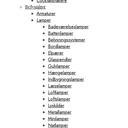
Cocktailshakere
Hjørnehylder
Belysning
Højreoler
Jernhylder
Armaturer
Kubereoler
Lamper
Lagerreoler
Badeværelseslamper
Metalhylder
Batterilamper
Metalreoler
Belysningssystemer
Multifunktionelle Reoler
Netreoler
Bordlamper
Opbevaringsreoler
Elpærer
Pladehylder
Glaspendler
Rattanhylder
Gulvlamper
Reolhylder
Reolskabe
Hængelamper
Reolsystemer
Indbygningslamper
Rumdelere
Læselamper
Rustikke Hylder
Loftlamper
Skoreoler
Loftslamper
Skuffereoler
Stålreoler
Lyskilder
Stofhylder
Metallamper
Stuehylder
Minilamper
Træreoler
Natlamper
Vægreoler