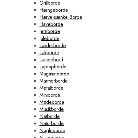
Grillborde
Hængeborde
Hæve-sænke Borde
Haveborde
Jernborde
Juleborde
Læderborde
Lakborde
Lampebord
Laptopborde
Magasinborde
Marmorborde
Metalborde
Miniborde
Mødeborde
Musikborde
Natborde
Naturborde
Nøgleborde
Nylonborde