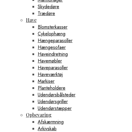
Skydedøre
Trædøre
Have
Blomsterkasser
Cykelophæng
Hængeparasoller
Hængesofaer
Haveindretning
Havemøbler
Haveparasoller
Haveværktøj
Markiser
Planteholdere
Udendørsbålsteder
Udendørsgriller
Udendørstæpper
Opbevaring
Afskærmning
Arkivskab