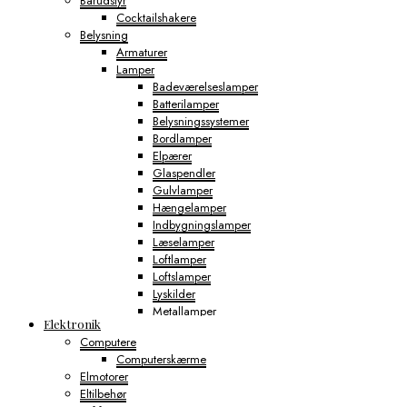
Barudstyr
Cocktailshakere
Belysning
Armaturer
Lamper
Badeværelseslamper
Batterilamper
Belysningssystemer
Bordlamper
Elpærer
Glaspendler
Gulvlamper
Hængelamper
Indbygningslamper
Læselamper
Loftlamper
Loftslamper
Lyskilder
Metallamper
Elektronik
Minilamper
Computere
Natlamper
Computerskærme
Natlamper Til Børn
Elmotorer
Natlamper Til Voksne
Eltilbehør
Naturlamper