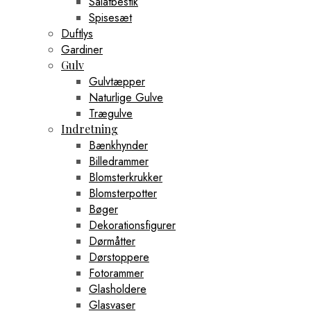
Salatbestik
Højskabe
Klædeskabe
Spisesæt
Køkkenskabe
Duftlys
Skoskabe
Gardiner
Skydedørsskabe
Gulv
Væghængte Skabe
Gulvtæpper
Vitrineskabe
Sofaer
Naturlige Gulve
Chaiselonger
Trægulve
Hjørnesofa
Indretning
Hjørnesofaer
Bænkhynder
Loungesofaer
Modulsofaer
Billedrammer
Sidesofaer
Blomsterkrukker
Sofasæt
Blomsterpotter
Sovesofaer
Bøger
Soveværelse
Dekorationsfigurer
Babymadrasser
Hovedpuder
Dørmåtter
Madrasbetræk
Dørstoppere
Madrasser
Fotorammer
Nakkepuder
Glasholdere
Nakkestøtter
Glasvaser
Natursenge