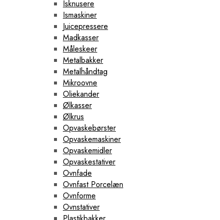
Isknusere
Ismaskiner
Juicepressere
Madkasser
Måleskeer
Metalbakker
Metalhåndtag
Mikroovne
Oliekander
Ølkasser
Ølkrus
Opvaskebørster
Opvaskemaskiner
Opvaskemidler
Opvaskestativer
Ovnfade
Ovnfast Porcelæn
Ovnforme
Ovnstativer
Plastikbakker