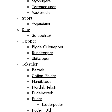
Støvsugere
Tørremaskiner
Vaskemidler
Sport
Yogamåtter
Stue
Sofabetræk
Tæpper
Bløde Gulvtæpper
Rundtæpper
Uldtæpper
Tekstiler
Betræk
Cotton Plaider
Håndklæder
Nordisk Tekstil
Pudebetræk
Puder
Læderpuder
Puder I Uld