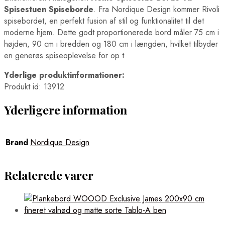
Spisebordssæt
Uldhynder
Uldpuder
Spisestuen Spiseborde
. Fra Nordique Design kommer Rivoli
Stålborde
Vandfiltre
Varmepuder
spisebordet, en perfekt fusion af stil og funktionalitet til det
Stofborde
Vandflasker
Ventilation
Stoleborde
moderne hjem. Dette godt proportionerede bord måler 75 cm i
Vandkander
Bordventilatorer
Stueborde
Vinholdere
højden, 90 cm i bredden og 180 cm i længden, hvilket tilbyder
Luftkølere
Teaktræborde
Vinkarafler
Vinduer
en generøs spiseoplevelse for op t
Telefonborde
Vinkølere
Glasruder
Træborde
Yderlige produktinformationer:
Træborde Med Metalben
Produkt id: 13912
Udendørsborde
Udtræksborde
Vandborde
Yderligere information
Vaskeborde
Bordplader
Glasbordplader
Brand
Nordique Design
Døre
Dobbeltdøre
Glasdøre
Relaterede varer
Jernlåger
Marmorlåger
Skydedøre
Trædøre
Have
Blomsterkasser