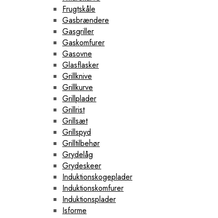
Frugtskåle
Gasbrændere
Gasgriller
Gaskomfurer
Gasovne
Glasflasker
Grillknive
Grillkurve
Grillplader
Grillrist
Grillsæt
Grillspyd
Grilltilbehør
Grydelåg
Grydeskeer
Induktionskogeplader
Induktionskomfurer
Induktionsplader
Isforme