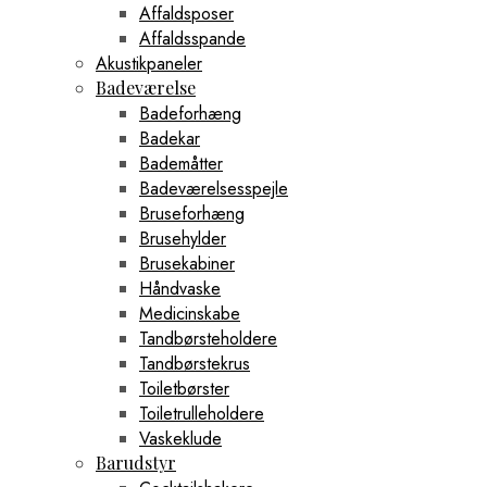
Affaldsposer
Træskuffer
Affaldsspande
Træstiger
Udtræksskuffer
Akustikpaneler
Urkasser
Badeværelse
Urremme
Badeforhæng
Urtepotter I Keramik
Badekar
Væghylder
Bademåtter
Vægskabe
Vasketøjskurve
Badeværelsesspejle
Vasketøjskurve Med Låg
Bruseforhæng
Vinopbevaring
Brusehylder
Vinskabe
Brusekabiner
Vitrineskabe Med Spejle
Pedestaler
Håndvaske
Rammer
Medicinskabe
Jernrammer
Tandbørsteholdere
Reoler
Tandbørstekrus
Åbne Hylder
Toiletbørster
Åbne Reoler
Arkivreoler
Toiletrulleholdere
Badeværelseshylder
Vaskeklude
Billedhylder
Barudstyr
Bogreoler