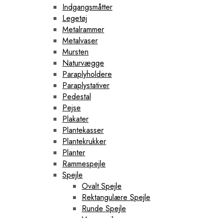
Quilts
Indgangsmåtter
Sengetøj
Legetøj
Dyne- Og Pudebetræk
Metalrammer
Dyner
Metalvaser
Vinterdyner
Mursten
Stole
Arbejdsstole
Naturvægge
Barstole
Paraplyholdere
Campingstole
Paraplystativer
Computerstole
Pedestal
Dækstole
Fløjlsstole
Pejse
Fodskamler
Plakater
Gyngestole
Plantekasser
Højstole
Plantekrukker
Jernstole
Planter
Kontorstole
Læderstole
Rammespejle
Lædertaburetter
Spejle
Lænestole
Ovalt Spejle
Linnedstole
Rektangulære Spejle
Loungestole
Runde Spejle
Metalstole
Plastikstole