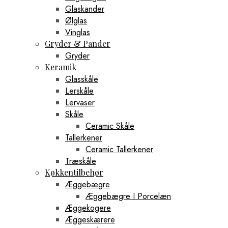
Glaskander
Ølglas
Vinglas
Gryder & Pander
Gryder
Keramik
Glasskåle
Lerskåle
Lervaser
Skåle
Ceramic Skåle
Tallerkener
Ceramic Tallerkener
Træskåle
Køkkentilbehør
Æggebægre
Æggebægre I Porcelæn
Æggekogere
Æggeskærere